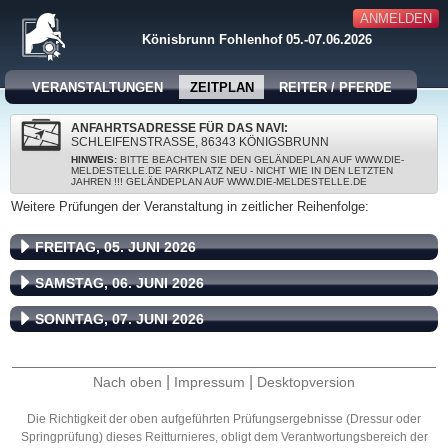
ANMELDEN
Könisbrunn Fohlenhof 05.-07.06.2026
VERANSTALTUNGEN
ZEITPLAN
REITER / PFERDE
ANFAHRTSADRESSE FÜR DAS NAVI:
SCHLEIFENSTRASSE, 86343 KÖNIGSBRUNN
HINWEIS:
BITTE BEACHTEN SIE DEN GELÄNDEPLAN AUF WWW.DIE-
MELDESTELLE.DE PARKPLATZ NEU - NICHT WIE IN DEN LETZTEN
JAHREN !!! GELÄNDEPLAN AUF WWW.DIE-MELDESTELLE.DE
Weitere Prüfungen der Veranstaltung in zeitlicher Reihenfolge:
FREITAG, 05. JUNI 2026
SAMSTAG, 06. JUNI 2026
SONNTAG, 07. JUNI 2026
|
|
Nach oben
Impressum
Desktopversion
Die Richtigkeit der oben aufgeführten Prüfungsergebnisse (Dressur oder
Springprüfung) dieses Reitturnieres, obligt dem Verantwortungsbereich der