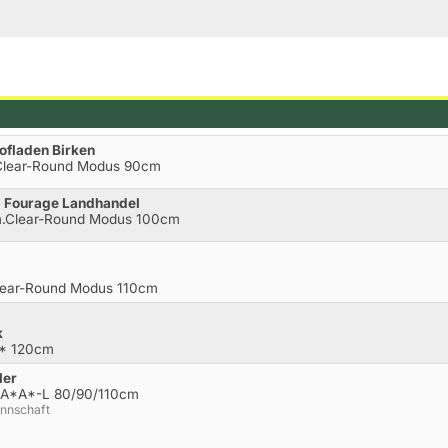
ofladen Birken
.Clear-Round Modus 90cm
, Fourage Landhandel
 m.Clear-Round Modus 100cm
Clear-Round Modus 110cm
k
M* 120cm
ler
E-A*A*-L 80/90/110cm
annschaft