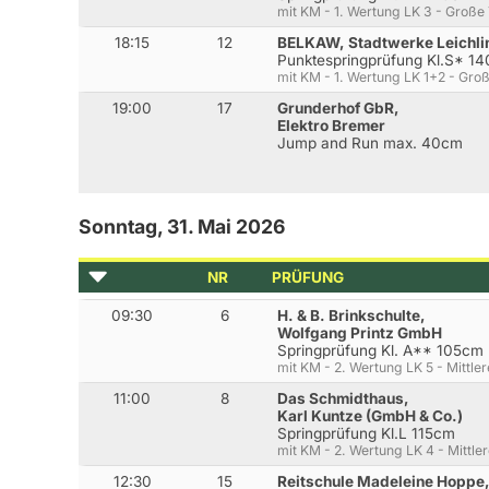
mit KM - 1. Wertung LK 3 - Große 
18:15
12
BELKAW, Stadtwerke Leichl
Punktespringprüfung Kl.S* 14
mit KM - 1. Wertung LK 1+2 - Groß
19:00
17
Grunderhof GbR,
Elektro Bremer
Jump and Run max. 40cm
Sonntag, 31. Mai 2026
NR
PRÜFUNG
09:30
6
H. & B. Brinkschulte,
Wolfgang Printz GmbH
Springprüfung Kl. A** 105cm
mit KM - 2. Wertung LK 5 - Mittler
11:00
8
Das Schmidthaus,
Karl Kuntze (GmbH & Co.)
Springprüfung Kl.L 115cm
mit KM - 2. Wertung LK 4 - Mittler
12:30
15
Reitschule Madeleine Hoppe