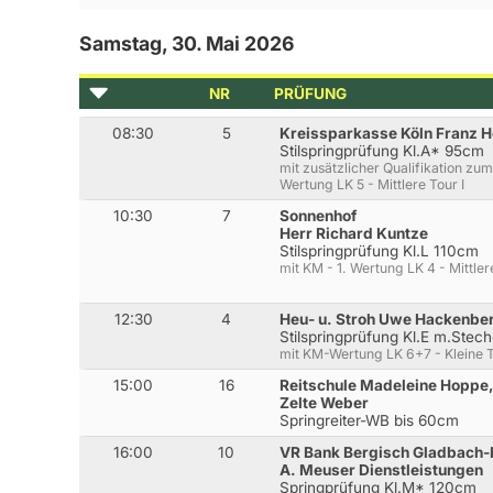
Samstag, 30. Mai 2026
NR
PRÜFUNG
08:30
5
Kreissparkasse Köln Franz H
Stilspringprüfung Kl.A* 95cm
mit zusätzlicher Qualifikation zu
Wertung LK 5 - Mittlere Tour I
10:30
7
Sonnenhof
Herr Richard Kuntze
Stilspringprüfung Kl.L 110cm
mit KM - 1. Wertung LK 4 - Mittlere
12:30
4
Heu- u. Stroh Uwe Hackenbe
Stilspringprüfung Kl.E m.Ste
mit KM-Wertung LK 6+7 - Kleine 
15:00
16
Reitschule Madeleine Hoppe
Zelte Weber
Springreiter-WB bis 60cm
16:00
10
VR Bank Bergisch Gladbach-
A. Meuser Dienstleistungen
Springprüfung Kl.M* 120cm