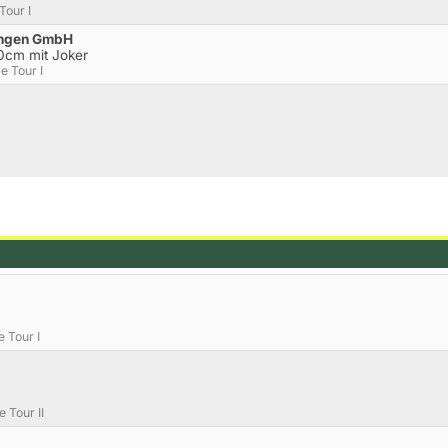
Tour I
ingen GmbH
0cm mit Joker
e Tour I
e Tour I
e Tour II
,