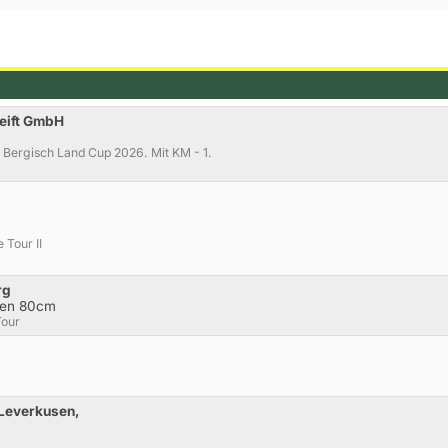
eift GmbH
m Bergisch Land Cup 2026. Mit KM - 1.
 Tour II
rg
chen 80cm
Tour
,
Leverkusen,