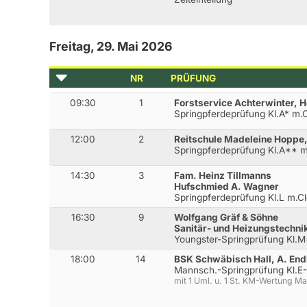
Freitag, 29. Mai 2026
NR
PRÜFUNG
09:30
1
Forstservice Achterwinter, H
Springpferdeprüfung Kl.A* m
12:00
2
Reitschule Madeleine Hoppe
Springpferdeprüfung Kl.A**
14:30
3
Fam. Heinz Tillmanns
Hufschmied A. Wagner
Springpferdeprüfung Kl.L m.
16:30
9
Wolfgang Gräf & Söhne
Sanitär- und Heizungstechni
Youngster-Springprüfung Kl.
18:00
14
BSK Schwäbisch Hall, A. End
Mannsch.-Springprüfung Kl.
mit 1 Uml. u. 1 St. KM-Wertung M