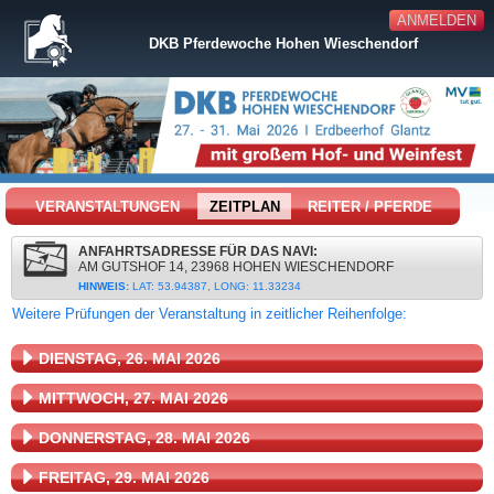
ANMELDEN
DKB Pferdewoche Hohen Wieschendorf
VERANSTALTUNGEN
ZEITPLAN
REITER / PFERDE
ANFAHRTSADRESSE FÜR DAS NAVI:
AM GUTSHOF 14, 23968 HOHEN WIESCHENDORF
HINWEIS:
LAT: 53.94387, LONG: 11.33234
Weitere Prüfungen der Veranstaltung in zeitlicher Reihenfolge:
DIENSTAG, 26. MAI 2026
MITTWOCH, 27. MAI 2026
DONNERSTAG, 28. MAI 2026
FREITAG, 29. MAI 2026