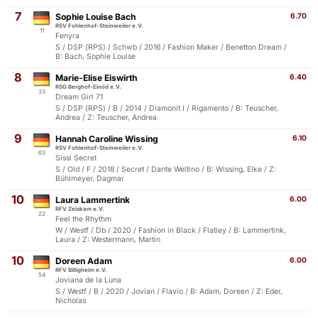
7
Sophie Louise Bach
6.70
RSV Fohlenhof-Steinweiler e.V.
11
Fenyra
S / DSP (RPS) / Schwb / 2016 / Fashion Maker / Benetton Dream /
B: Bach, Sophie Louise
8
Marie-Elise Eiswirth
6.40
RSG Berghof-Einöd e.V.
33
Dream Girl 71
S / DSP (RPS) / B / 2014 / Diamonit I / Rigamento / B: Teuscher,
Andrea / Z: Teuscher, Andrea
9
Hannah Caroline Wissing
6.10
RSV Fohlenhof-Steinweiler e.V.
63
Sissi Secret
S / Old / F / 2018 / Secret / Dante Weltino / B: Wissing, Elke / Z:
Bühlmeyer, Dagmar
10
Laura Lammertink
6.00
RFV Zeiskam e.V.
22
Feel the Rhythm
W / Westf / Db / 2020 / Fashion in Black / Flatley / B: Lammertink,
Laura / Z: Westermann, Martin
10
Doreen Adam
6.00
RFV Billigheim e.V.
54
Joviana de la Luna
S / Westf / B / 2020 / Jovian / Flavio / B: Adam, Doreen / Z: Eder,
Nicholas