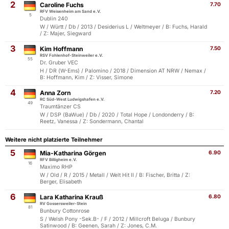
2
Caroline Fuchs
7.70
RFV Weisenheim am Sand e.V.
5
Dublin 240
W / Württ / Db / 2013 / Desiderius L / Weltmeyer / B: Fuchs, Harald
/ Z: Majer, Siegward
3
Kim Hoffmann
7.50
RSV Fohlenhof-Steinweiler e.V.
55
Dr. Gruber VEC
H / DR (W-Ems) / Palomino / 2018 / Dimension AT NRW / Nemax /
B: Hoffmann, Kim / Z: Visser, Simone
4
Anna Zorn
7.20
RC Süd-West Ludwigshafen e.V.
49
Traumtänzer CS
W / DSP (BaWue) / Db / 2020 / Total Hope / Londonderry / B:
Reetz, Vanessa / Z: Sondermann, Chantal
Weitere nicht platzierte Teilnehmer
5
Mia-Katharina Görgen
6.90
RFV Billigheim e.V.
16
Maximo RHP
W / Old / R / 2015 / Metall / Welt Hit II / B: Fischer, Britta / Z:
Berger, Elisabeth
6
Lara Katharina Krauß
6.80
RV Gossersweiler-Stein
81
Bunbury Cottonrose
S / Welsh Pony -Sek.B- / F / 2012 / Millcroft Beluga / Bunbury
Satinwood / B: Geenen, Sarah / Z: Jones, C.M.