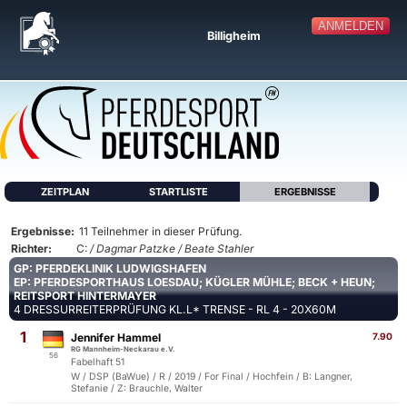
ANMELDEN
Billigheim
ZEITPLAN
STARTLISTE
ERGEBNISSE
Ergebnisse:
11 Teilnehmer in dieser Prüfung.
Richter:
C:
/ Dagmar Patzke / Beate Stahler
GP: PFERDEKLINIK LUDWIGSHAFEN
EP: PFERDESPORTHAUS LOESDAU; KÜGLER MÜHLE; BECK + HEUN;
REITSPORT HINTERMAYER
4 DRESSURREITERPRÜFUNG KL.L* TRENSE - RL 4 - 20X60M
1
Jennifer Hammel
7.90
RG Mannheim-Neckarau e.V.
56
Fabelhaft 51
W / DSP (BaWue) / R / 2019 / For Final / Hochfein / B: Langner,
Stefanie / Z: Brauchle, Walter