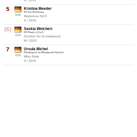
S / 2010
5
Kristina Meeder
RV Am Wittensee
036
Mysterious Girl 6
S / 2019
(6)
Saskia Weichert
RV Preetz u.U.e.V.
018
Günther Go for Hollywood
W / 2020
7
Ursula Michel
Pferdesport im Mittelpunkt Nortorf
033
Milou Belle
S / 2018