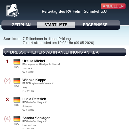
ANMELDEN
Reitertag des RV Felm, Schinkel u.U
ZEITPLAN
STARTLISTE
ERGEBNISSE
Startliste:
7 Teilnehmer in dieser Prüfung.
Zuletzt aktualisiert um 10:03 Uhr (09.05.2026)
04 DRESSURREITER-WB IN ANLEHNUNG AN KL A.
1
Ursula Michel
Pferdesport im Mittelpunkt Nortorf
022
Ivano 7
W / 2008
(2)
Wiebke Koppe
PRFV Borghorsterhütten e.V.
051
Yojo
S / 2016
3
Lucia Peterich
RV Osdorf u. Umg. e.V.
002
Attrejuz
W / 2007
(4)
Sandra Schläger
RV Osdorf u. Umg. e.V.
027
Lamedura