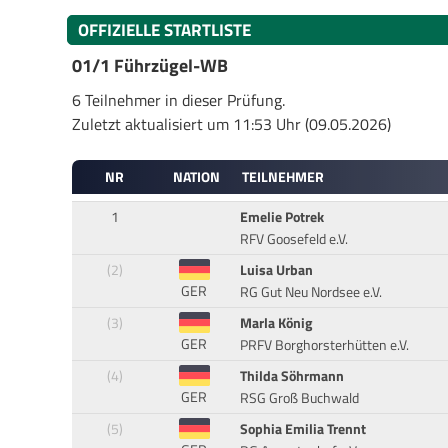
OFFIZIELLE STARTLISTE
01/1 Führzügel-WB
6 Teilnehmer in dieser Prüfung.
Zuletzt aktualisiert um 11:53 Uhr (09.05.2026)
NR
NATION
TEILNEHMER
1
Emelie Potrek
RFV Goosefeld e.V.
(2)
Luisa Urban
GER
RG Gut Neu Nordsee e.V.
(3)
Marla König
GER
PRFV Borghorsterhütten e.V.
(4)
Thilda Söhrmann
GER
RSG Groß Buchwald
(5)
Sophia Emilia Trennt