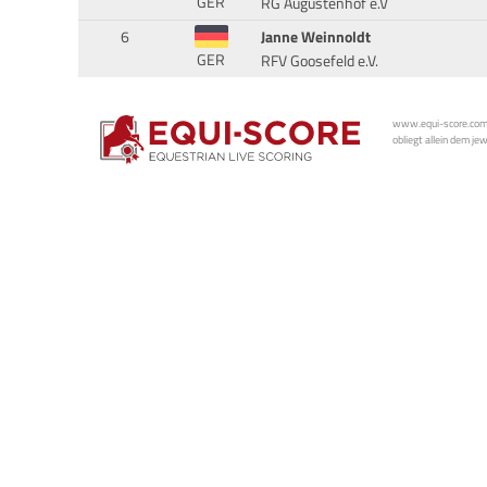
GER
RG Augustenhof e.V
6
Janne Weinnoldt
GER
RFV Goosefeld e.V.
www.equi-score.com i
obliegt allein dem je