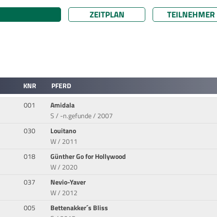
ZEITPLAN
TEILNEHMER
KNR
PFERD
001
Amidala
S / -n.gefunde / 2007
030
Louitano
W / 2011
018
Günther Go for Hollywood
W / 2020
037
Nevio-Yaver
W / 2012
005
Bettenakker´s Bliss