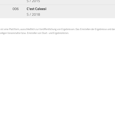
S / 2015
006
C'est Caleesi
S / 2018
st eine Plattform, ausschließlich zur Veröffentlichung von Ergebnissen. Das Einstellen der Ergebnisse und da
weiligen Veranstalter bzw. Einsteller von Start- und Ergebnislisten.