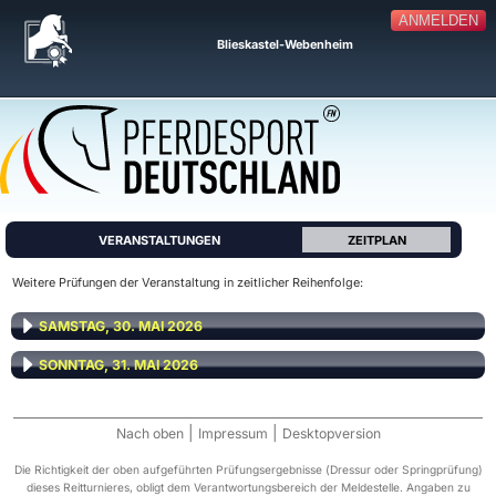
ANMELDEN
Blieskastel-Webenheim
VERANSTALTUNGEN
ZEITPLAN
Weitere Prüfungen der Veranstaltung in zeitlicher Reihenfolge:
SAMSTAG, 30. MAI 2026
SONNTAG, 31. MAI 2026
|
|
Nach oben
Impressum
Desktopversion
Die Richtigkeit der oben aufgeführten Prüfungsergebnisse (Dressur oder Springprüfung)
dieses Reitturnieres, obligt dem Verantwortungsbereich der Meldestelle. Angaben zu