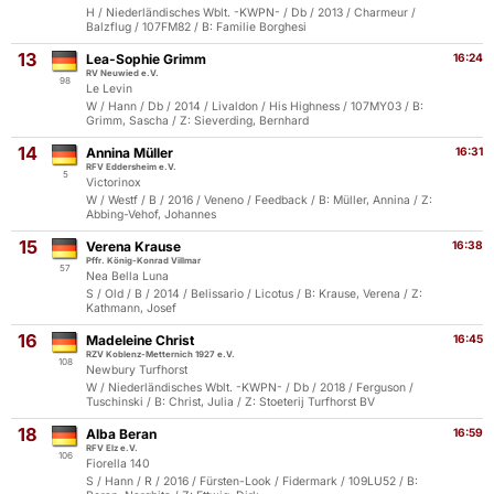
H / Niederländisches Wblt. -KWPN- / Db / 2013 / Charmeur /
Balzflug / 107FM82 / B: Familie Borghesi
13
Lea-Sophie Grimm
16:24
RV Neuwied e.V.
98
Le Levin
W / Hann / Db / 2014 / Livaldon / His Highness / 107MY03 / B:
Grimm, Sascha / Z: Sieverding, Bernhard
14
Annina Müller
16:31
RFV Eddersheim e.V.
5
Victorinox
W / Westf / B / 2016 / Veneno / Feedback / B: Müller, Annina / Z:
Abbing-Vehof, Johannes
15
Verena Krause
16:38
Pffr. König-Konrad Villmar
57
Nea Bella Luna
S / Old / B / 2014 / Belissario / Licotus / B: Krause, Verena / Z:
Kathmann, Josef
16
Madeleine Christ
16:45
RZV Koblenz-Metternich 1927 e.V.
108
Newbury Turfhorst
W / Niederländisches Wblt. -KWPN- / Db / 2018 / Ferguson /
Tuschinski / B: Christ, Julia / Z: Stoeterij Turfhorst BV
18
Alba Beran
16:59
RFV Elz e.V.
106
Fiorella 140
S / Hann / R / 2016 / Fürsten-Look / Fidermark / 109LU52 / B: