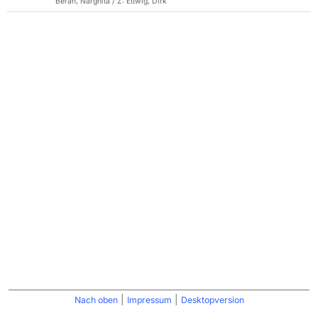
Beran, Narghita / Z: Ettwig, Dirk
|
|
Nach oben
Impressum
Desktopversion