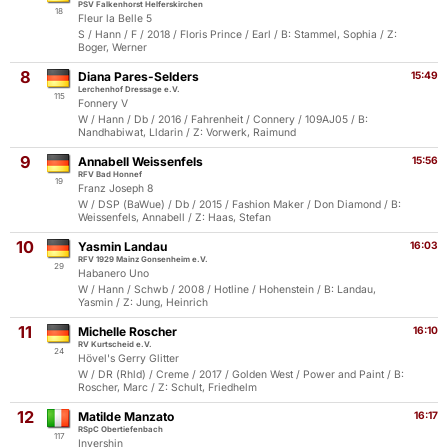
PSV Falkenhorst Helferskirchen
18
Fleur la Belle 5
S / Hann / F / 2018 / Floris Prince / Earl / B: Stammel, Sophia / Z:
Boger, Werner
8
Diana Pares-Selders
15:49
Lerchenhof Dressage e.V.
115
Fonnery V
W / Hann / Db / 2016 / Fahrenheit / Connery / 109AJ05 / B:
Nandhabiwat, Lldarin / Z: Vorwerk, Raimund
9
Annabell Weissenfels
15:56
RFV Bad Honnef
19
Franz Joseph 8
W / DSP (BaWue) / Db / 2015 / Fashion Maker / Don Diamond / B:
Weissenfels, Annabell / Z: Haas, Stefan
10
Yasmin Landau
16:03
RFV 1929 Mainz Gonsenheim e.V.
29
Habanero Uno
W / Hann / Schwb / 2008 / Hotline / Hohenstein / B: Landau,
Yasmin / Z: Jung, Heinrich
11
Michelle Roscher
16:10
RV Kurtscheid e.V.
24
Hövel's Gerry Glitter
W / DR (Rhld) / Creme / 2017 / Golden West / Power and Paint / B:
Roscher, Marc / Z: Schult, Friedhelm
12
Matilde Manzato
16:17
RSpC Obertiefenbach
117
Invershin