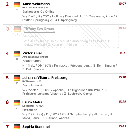
2
Anne Weidmann
15:07
RZV Lahneck 1992 e.V.
70
Springborgs Go Online
W / DWB / R / 2011 / Hotline / Diamond Hit / B: Weidmann, Anne / Z:
Stutteri Springborg v/P & P Springborg
3
Tiffany Eva Kraus
15:14
RSV Rheinhessen-Mitte e.V
1
Verano 25
W / Hann / Db / 2014 / Viscount / Grafenberg / 108ON42 / B:
Kraus, Michael / Z: Kurzrock, Rüdiger
4
Viktoria Bell
15:21
Amazonen RSG Bitburg
36
Zauberbaron
H / Trak. / Db / 2013 / Kentucky / Friedensfuerst / B: Bell, Simone /
Z: Bell, Simone
5
Johanna Viktoria Freisberg
15:28
RV Neuwied e.V.
97
Aesculapius GL
W / Westf / F / 2013 / Apache / His Highness / 106HV64 / B:
Freisberg, Johanna Viktoria / Z: Ludbrock, Georg
6
Laura Möbs
15:35
Dorheimer RC 1996
91
Ferrero 65
W / DSP (Bay) / Df / 2015 / Fürst Nymphenburg I / Alabaster / B:
Möbs, Laura / Z: Galland, Andrea
7
Sophia Stammel
15:42