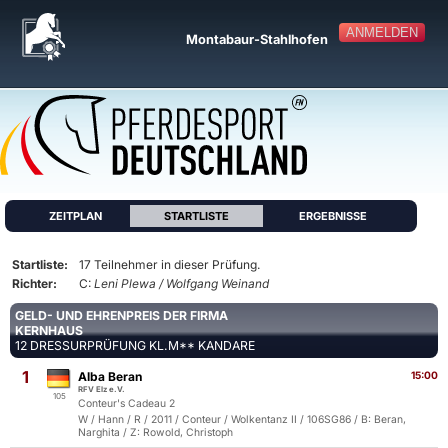
ANMELDEN
Montabaur-Stahlhofen
ZEITPLAN
STARTLISTE
ERGEBNISSE
Startliste:
17 Teilnehmer in dieser Prüfung.
Richter:
C:
Leni Plewa / Wolfgang Weinand
GELD- UND EHRENPREIS DER FIRMA
KERNHAUS
12 DRESSURPRÜFUNG KL.M** KANDARE
1
Alba Beran
15:00
RFV Elz e.V.
105
Conteur's Cadeau 2
W / Hann / R / 2011 / Conteur / Wolkentanz II / 106SG86 / B: Beran,
Narghita / Z: Rowold, Christoph