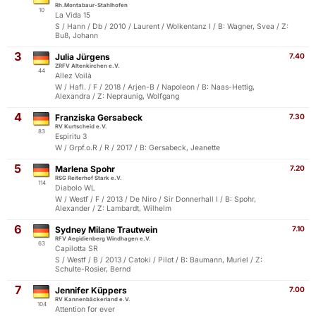
Rh.Montabaur-Stahlhofen
10
La Vida 15
S / Hann / Db / 2010 / Laurent / Wolkentanz I / B: Wagner, Svea / Z:
Buß, Johann
3
Julia Jürgens
7.40
ZRFV Altenkirchen e.V.
44
Allez Voilà
W / Hafl. / F / 2018 / Arjen-B / Napoleon / B: Naas-Hettig,
Alexandra / Z: Nepraunig, Wolfgang
4
Franziska Gersabeck
7.30
RV Kurtscheid e.V.
83
Espiritu 3
W / Grpf.o.R / R / 2017 / B: Gersabeck, Jeanette
5
Marlena Spohr
7.20
RSG Reiterhof Stark e.V.
114
Diabolo WL
W / Westf / F / 2013 / De Niro / Sir Donnerhall I / B: Spohr,
Alexander / Z: Lambardt, Wilhelm
6
Sydney Milane Trautwein
7.10
RFV Aegidienberg Windhagen e.V.
63
Capilotta SR
S / Westf / B / 2013 / Catoki / Pilot / B: Baumann, Muriel / Z:
Schulte-Rosier, Bernd
7
Jennifer Küppers
7.00
RV Kannenbäckerland e.V.
104
Attention for ever