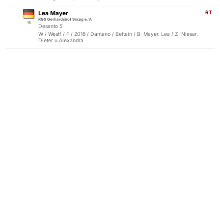
Lea Mayer
RT
RGS Gerhardshof Sinzig e.V.
16
Desanto 5
W / Westf / F / 2016 / Dantano / Beltain / B: Mayer, Lea / Z: Niesar,
Dieter u.Alexandra