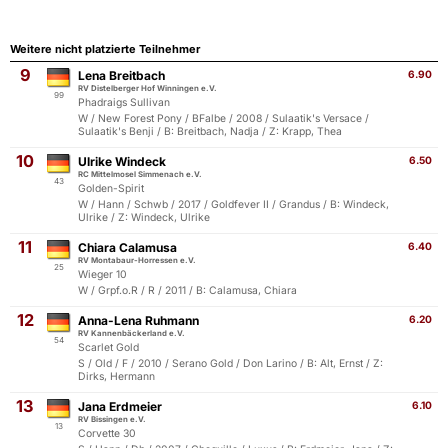
Weitere nicht platzierte Teilnehmer
9
Lena Breitbach
6.90
RV Distelberger Hof Winningen e.V.
99
Phadraigs Sullivan
W / New Forest Pony / BFalbe / 2008 / Sulaatik's Versace /
Sulaatik's Benji / B: Breitbach, Nadja / Z: Krapp, Thea
10
Ulrike Windeck
6.50
RC Mittelmosel Simmenach e.V.
43
Golden-Spirit
W / Hann / Schwb / 2017 / Goldfever II / Grandus / B: Windeck,
Ulrike / Z: Windeck, Ulrike
11
Chiara Calamusa
6.40
RV Montabaur-Horressen e.V.
25
Wieger 10
W / Grpf.o.R / R / 2011 / B: Calamusa, Chiara
12
Anna-Lena Ruhmann
6.20
RV Kannenbäckerland e.V.
54
Scarlet Gold
S / Old / F / 2010 / Serano Gold / Don Larino / B: Alt, Ernst / Z:
Dirks, Hermann
13
Jana Erdmeier
6.10
RV Bissingen e.V.
13
Corvette 30