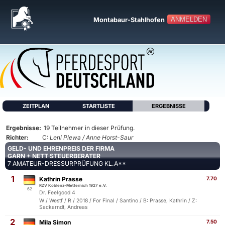
ANMELDEN
Montabaur-Stahlhofen
ZEITPLAN
STARTLISTE
ERGEBNISSE
Ergebnisse:
19 Teilnehmer in dieser Prüfung.
Richter:
C:
Leni Plewa / Anne Horst-Saur
GELD- UND EHRENPREIS DER FIRMA
GARN + NETT STEUERBERATER
7 AMATEUR-DRESSURPRÜFUNG KL.A**
1
Kathrin Prasse
7.70
RZV Koblenz-Metternich 1927 e.V.
62
Dr. Feelgood 4
W / Westf / R / 2018 / For Final / Santino / B: Prasse, Kathrin / Z:
Sackarndt, Andreas
2
Mila Simon
7.50