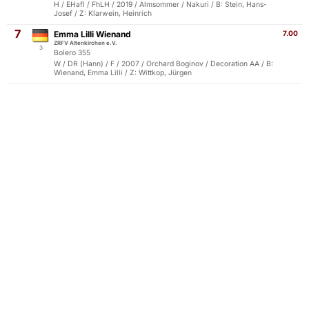
H / EHafl / FhLH / 2019 / Almsommer / Nakuri / B: Stein, Hans-
Josef / Z: Klarwein, Heinrich
7
Emma Lilli Wienand
7.00
ZRFV Altenkirchen e.V.
3
Bolero 355
W / DR (Hann) / F / 2007 / Orchard Boginov / Decoration AA / B:
Wienand, Emma Lilli / Z: Wittkop, Jürgen