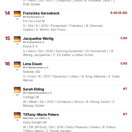
S / Hann / Db / 2007 / Chequille / Luxus / B: Erdmeier, Jana / Z:
Didt, Günter
14
Franziska Gersabeck
6.00 (6.20)
RV Kurtscheid e.V.
51
For my Love M
S / Old / R / 2015 / Fürstenball / Fidertanz / B: Stammel,
Sophia / Z: Martin, Karl Franz
15
Jacqueline Wortig
5.90
RV Kurtscheid e.V.
15
Diana S 4
S / Hann / Db / 2014 / Dancing Dynamite / Sir Donnerhall I / B:
Wortig, Jacqueline / Z: ZG Esther u.Lothar Scholl
16
Lena Daum
5.80
RFV Niederneisen e.V.
22
Nobody 382
H / Freib / R / 2017 / Navarino / Libero / B: Krug, Melanie / Z: Suter,
Werner
Sarah Ehling
RT
RFV Niederzeuzheim e.V.
107
Cartago 26
W / Westf / Db / 2012 / Christiano / Riccio / B: Ehling, Sarah / Z:
Müssig, Günter
Tiffany-Maria Peters
RT
RSG Köln von 2003 e.V.
14
Daily Delight SK
W / DR (W-Ems) / Db / 2016 / Daily Pleasure / Hasko / B: Peters,
Tiffany-Maria / Z: Stroot, Karsten