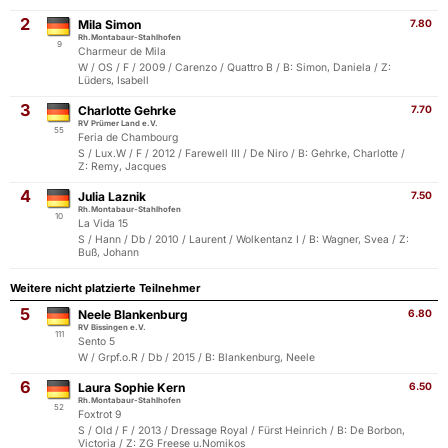
2
Mila Simon
7.80
Rh.Montabaur-Stahlhofen
9
Charmeur de Mila
W / OS / F / 2009 / Carenzo / Quattro B / B: Simon, Daniela / Z:
Lüders, Isabell
3
Charlotte Gehrke
7.70
RV Prümer Land e.V.
55
Feria de Chambourg
S / Lux.W / F / 2012 / Farewell III / De Niro / B: Gehrke, Charlotte /
Z: Remy, Jacques
4
Julia Laznik
7.50
Rh.Montabaur-Stahlhofen
10
La Vida 15
S / Hann / Db / 2010 / Laurent / Wolkentanz I / B: Wagner, Svea / Z:
Buß, Johann
Weitere nicht platzierte Teilnehmer
5
Neele Blankenburg
6.80
RV Bissingen e.V.
111
Sento 5
W / Grpf.o.R / Db / 2015 / B: Blankenburg, Neele
6
Laura Sophie Kern
6.50
Rh.Montabaur-Stahlhofen
52
Foxtrot 9
S / Old / F / 2013 / Dressage Royal / Fürst Heinrich / B: De Borbon,
Victoria / Z: ZG Freese u.Nomikos