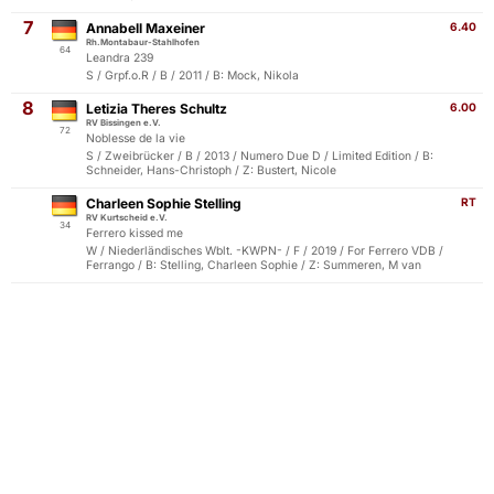
7
Annabell Maxeiner
6.40
Rh.Montabaur-Stahlhofen
64
Leandra 239
S / Grpf.o.R / B / 2011 / B: Mock, Nikola
8
Letizia Theres Schultz
6.00
RV Bissingen e.V.
72
Noblesse de la vie
S / Zweibrücker / B / 2013 / Numero Due D / Limited Edition / B:
Schneider, Hans-Christoph / Z: Bustert, Nicole
Charleen Sophie Stelling
RT
RV Kurtscheid e.V.
34
Ferrero kissed me
W / Niederländisches Wblt. -KWPN- / F / 2019 / For Ferrero VDB /
Ferrango / B: Stelling, Charleen Sophie / Z: Summeren, M van