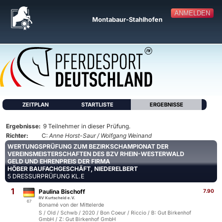
ANMELDEN
Montabaur-Stahlhofen
ZEITPLAN
STARTLISTE
ERGEBNISSE
Ergebnisse:
9 Teilnehmer in dieser Prüfung.
Richter:
C:
Anne Horst-Saur / Wolfgang Weinand
WERTUNGSPRÜFUNG ZUM BEZIRKSCHAMPIONAT DER
VEREINSMEISTERSCHAFTEN DES BZV RHEIN-WESTERWALD
GELD UND EHRENPREIS DER FIRMA
HÖBER BAUFACHGESCHÄFT, NIEDERELBERT
5 DRESSURPRÜFUNG KL.E
1
Paulina Bischoff
7.90
RV Kurtscheid e.V.
67
Bonamé von der Mittelerde
S / Old / Schwb / 2020 / Bon Coeur / Riccio / B: Gut Birkenhof
GmbH / Z: Gut Birkenhof GmbH