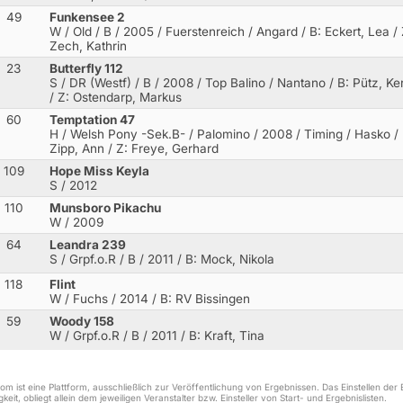
49
Funkensee 2
W / Old / B / 2005 / Fuerstenreich / Angard
/ B: Eckert, Lea / 
Zech, Kathrin
23
Butterfly 112
S / DR (Westf) / B / 2008 / Top Balino / Nantano
/ B: Pütz, Ker
/ Z: Ostendarp, Markus
60
Temptation 47
H / Welsh Pony -Sek.B- / Palomino / 2008 / Timing / Hasko
/ 
Zipp, Ann / Z: Freye, Gerhard
109
Hope Miss Keyla
S / 2012
110
Munsboro Pikachu
W / 2009
64
Leandra 239
S / Grpf.o.R / B / 2011
/ B: Mock, Nikola
118
Flint
W / Fuchs / 2014
/ B: RV Bissingen
59
Woody 158
W / Grpf.o.R / B / 2011
/ B: Kraft, Tina
m ist eine Plattform, ausschließlich zur Veröffentlichung von Ergebnissen. Das Einstellen de
keit, obliegt allein dem jeweiligen Veranstalter bzw. Einsteller von Start- und Ergebnislisten.