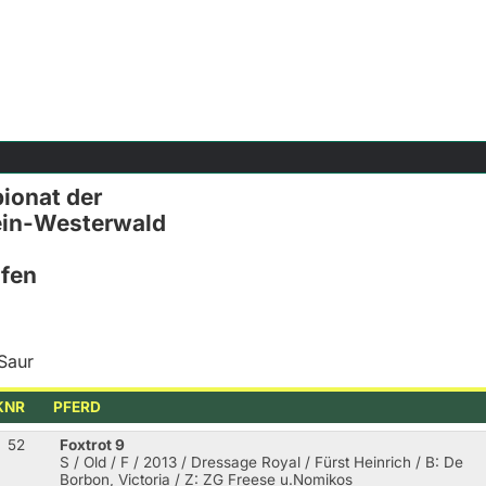
ionat der
ein-Westerwald
ofen
Saur
KNR
PFERD
52
Foxtrot 9
S / Old / F / 2013 / Dressage Royal / Fürst Heinrich
/ B: De
Borbon, Victoria / Z: ZG Freese u.Nomikos