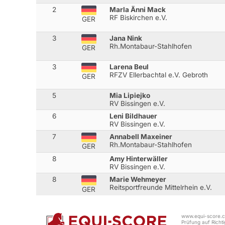
2
Marla Änni Mack
RF Biskirchen e.V.
GER
3
Jana Nink
Rh.Montabaur-Stahlhofen
GER
3
Larena Beul
RFZV Ellerbachtal e.V. Gebroth
GER
5
Mia Lipiejko
RV Bissingen e.V.
6
Leni Bildhauer
RV Bissingen e.V.
7
Annabell Maxeiner
Rh.Montabaur-Stahlhofen
GER
8
Amy Hinterwäller
RV Bissingen e.V.
8
Marie Wehmeyer
Reitsportfreunde Mittelrhein e.V.
GER
www.equi-score.co
Prüfung auf Richtig