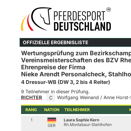
OFFIZIELLE ERGEBNISLISTE
Wertungsprüfung zum Bezirkschamp
Vereinsmeisterschaften des BZV Rh
Ehrenpreise der Firma
Nieke Arendt Personalcheck, Stahlh
4 Dressur-WB (DW 3, 2 bis 4 Reiter)
9 Teilnehmer in dieser Prüfung.
RICHTER
Wolfgang Weinand / Anne Horst-
C
RANG
NATION
TEILNEHMER
1
Laura Sophie Kern
Rh.Montabaur-Stahlhofen
GER