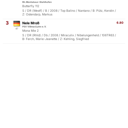
Rh.Montabaur-Stahlhofen
Butterfly 112
S / DR (Westf) / B / 2008 / Top Balino / Nantano / B: Pütz, Kerstin /
Z: Ostendarp, Markus
3
Nele Mroß
6.80
PSV Villmar/Lahn e.V.
47
Mona Mie 2
S / DR (Rhld) / Db / 2008 / Miraculix / Nibelungenheld / 106TR63 /
B: Ferch, Marie-Jeanette / Z: Kehling, Siegfried