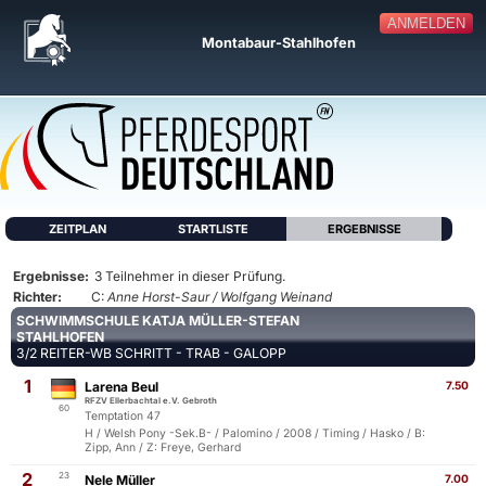
ANMELDEN
Montabaur-Stahlhofen
ZEITPLAN
STARTLISTE
ERGEBNISSE
Ergebnisse:
3 Teilnehmer in dieser Prüfung.
Richter:
C:
Anne Horst-Saur / Wolfgang Weinand
SCHWIMMSCHULE KATJA MÜLLER-STEFAN
STAHLHOFEN
3/2 REITER-WB SCHRITT - TRAB - GALOPP
1
Larena Beul
7.50
RFZV Ellerbachtal e.V. Gebroth
60
Temptation 47
H / Welsh Pony -Sek.B- / Palomino / 2008 / Timing / Hasko / B:
Zipp, Ann / Z: Freye, Gerhard
2
23
Nele Müller
7.00