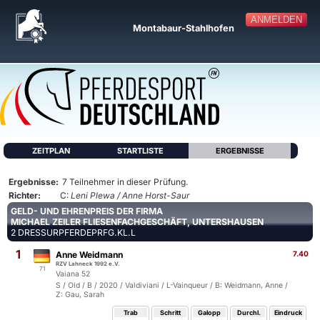
ANMELDEN
Montabaur-Stahlhofen
ZEITPLAN
STARTLISTE
ERGEBNISSE
Ergebnisse:
7 Teilnehmer in dieser Prüfung.
Richter:
C:
Leni Plewa / Anne Horst-Saur
GELD- UND EHRENPREIS DER FIRMA
MICHAEL ZEILER FLIESENFACHGESCHÄFT, UNTERSHAUSEN
2 DRESSURPFERDEPRFG.KL.L
1
Anne Weidmann
7.40
RZV Lahneck 1992 e.V.
71
Vaiana 52
S / Old / B / 2020 / Valdiviani / L-Vainqueur / B: Weidmann, Anne /
Z: Gau, Sarah
Trab
Schritt
Galopp
Durchl.
Eindruck