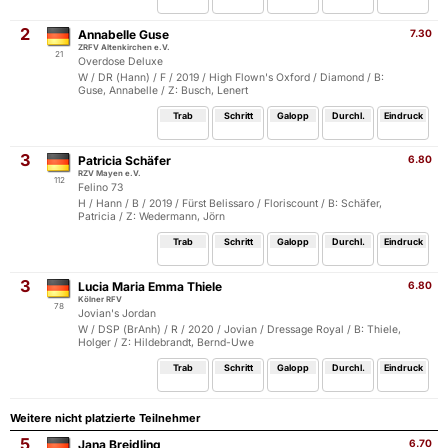
2
Annabelle Guse
7.30
ZRFV Altenkirchen e.V.
21
Overdose Deluxe
W / DR (Hann) / F / 2019 / High Flown's Oxford / Diamond / B:
Guse, Annabelle / Z: Busch, Lenert
Trab
Schritt
Galopp
Durchl.
Eindruck
3
Patricia Schäfer
6.80
RZV Mayen e.V.
112
Felino 73
H / Hann / B / 2019 / Fürst Belissaro / Floriscount / B: Schäfer,
Patricia / Z: Wedermann, Jörn
Trab
Schritt
Galopp
Durchl.
Eindruck
3
Lucia Maria Emma Thiele
6.80
Kölner RFV
78
Jovian's Jordan
W / DSP (BrAnh) / R / 2020 / Jovian / Dressage Royal / B: Thiele,
Holger / Z: Hildebrandt, Bernd-Uwe
Trab
Schritt
Galopp
Durchl.
Eindruck
Weitere nicht platzierte Teilnehmer
5
Jana Breidling
6.70