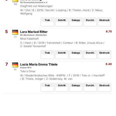
RV Kannenbäckerland e.V.
100
Siegfried von Nibelungen
W / Old / B / 2019 / Secret / Looping / B: Thelen, Horst / Z: Maus,
Wolfgang
Trab
Schritt
Galopp
Durchl.
Eindruck
5
Lara Marisol Ritter
6.70
Rh.Montabaur-Stahlhofen
73
Miss Fabelhaft
S / Hann / B / 2019 / Fahrenheit / Conteur / B: Ritter, Ursula Alice /
Z: Gestüt Tannenhof
Trab
Schritt
Galopp
Durchl.
Eindruck
7
Lucia Maria Emma Thiele
6.40
Kölner RFV
82
Toto's Omar
W / Niederländisches Wblt. -KWPN- / F / 2019 / Toto Jr. / Havidoff
/ B: Thiele, Holger / Z: Nistelrooy, M. van
Trab
Schritt
Galopp
Durchl.
Eindruck