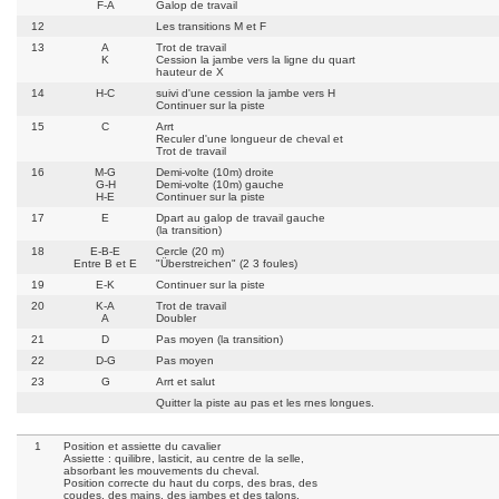
F-A
Galop de travail
12
Les transitions M et F
13
A
Trot de travail
K
Cession la jambe vers la ligne du quart
hauteur de X
14
H-C
suivi d'une cession la jambe vers H
Continuer sur la piste
15
C
Arrt
Reculer d'une longueur de cheval et
Trot de travail
16
M-G
Demi-volte (10m) droite
G-H
Demi-volte (10m) gauche
H-E
Continuer sur la piste
17
E
Dpart au galop de travail gauche
(la transition)
18
E-B-E
Cercle (20 m)
Entre B et E
"Überstreichen" (2 3 foules)
19
E-K
Continuer sur la piste
20
K-A
Trot de travail
A
Doubler
21
D
Pas moyen (la transition)
22
D-G
Pas moyen
23
G
Arrt et salut
Quitter la piste au pas et les rnes longues.
1
Position et assiette du cavalier
Assiette : quilibre, lasticit, au centre de la selle,
absorbant les mouvements du cheval.
Position correcte du haut du corps, des bras, des
coudes, des mains, des jambes et des talons.