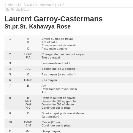
7 Niv.2 / N1.5 40x20 | Niveau 2 | N1.5
REPRISE N1.5
Laurent Garroy-Castermans
St.pr.St. Kahawya Rose
1
A
Entrer au trot de travail
X
Arrt et salut
Rompre au trot de travail
C
Piste main gauche
2
H-X-F
Changer de main au trot moyen
F-A
Trot de travail
3
Les transitions H et F
4
A-C
Serpentine de 3 boucles
5
C
Pas moyen (la transition)
6
C-M-B
Pas moyen
7
B
Arrt
Demi-tour sur l'avant-main
Arrt
8
B
Rompre au trot de travail
M-G
Demi-volte (10 m) gauche
G-H
Demi-volte (10 m) droite
H-C
Continuer sur la piste
9
C
Dpart au galop de travail droite
(la transition)
10
C-X-C
Cercle (20 m)
C-M
Continuer sur la piste
11
M-F
Galop moyen