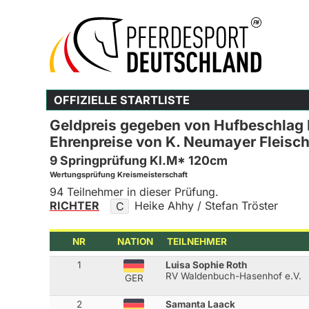
OFFIZIELLE STARTLISTE
Geldpreis gegeben von Hufbeschlag 
Ehrenpreise von K. Neumayer Fleisc
9 Springprüfung Kl.M* 120cm
Wertungsprüfung Kreismeisterschaft
94 Teilnehmer in dieser Prüfung.
RICHTER
Heike Ahhy / Stefan Tröster
C
NR
NATION
TEILNEHMER
1
Luisa Sophie Roth
RV Waldenbuch-Hasenhof e.V.
GER
2
Samanta Laack