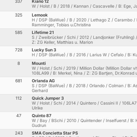
337
Kiano 12
W / Holst / B / 2018 / Kannan / Cascavelle / B: Ege, J
325
Lemook
H / DSP (BaWue) / B / 2020 / Lethago Z / Carambo / 
Ramminger, Tobias u.Christina
585
Lifetime 21
S / Zweibrücker / Schi / 2012 / Landjonker (Fruhling) / 
Z: ZG Keller, Matthias u. Marion
728
Lucky Sun 3
H / DSP (BaWue) / B / 2016 / Larius W / Cefalo / B: 
8
Mounti
W / Holst / Schi / 2019 / Million Dollar (Million Dollar 
108LA99 / B: Merkel, Nina / Z: ZG Bartjen, Dr.Konrad
681
Orlanda AG
S / DSP (BaWue) / B / 2018 / Orlando / Colman / B: 
Gerhard
112
Quick Jumper 3
W / Holst / Schi / 2014 / Quintero / Cassini II / 106LA73
Ulrike
47
Quinto 87
W / Bay / BSchi / 2010 / Quintender / Inselfuerst / B
Gudrun
243
SMA Concietta Star PS