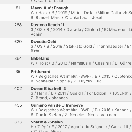
/ Z: Cafolla, Luke
81
Manni Ain't Enough
W / Holst / B / 2019 / Million Dollar (Million Dollar vh
B: Rundel, Marc / Z: Unkelbach, Josef
288
Daytona Beach 11
S / OS / R / 2014 / Diarado / Clinton I / B: Madlener, 
Achim
620
Sweetie Gold
S / OS / B / 2018 / Stakkato Gold / Thannhaeuser / B: 
Birte
864
Naketano
W / Holst / B / 2013 / Namelus R / Cassini I / B: Gühre
35
Prittchard
W / Belgisches Warmblut -BWP- / B / 2015 / Quotenkön
B: Schneider, Sophia / Z: Luyckx, Luc
402
Queen Elisabeth 3
S / Hann / B / 2011 / Quaid I / For Edition I / 105EN61 
Z: Brand, Johannes
435
Qumano van de Ultrahoeve
W / Belgisches Warmblut -BWP- / B / 2016 / Kannan /
B: Dudik, Stefan / Z: Neucker, Noella van den
823
Sharm el-Sheikh
H / Z.Rpf / F / 2017 / Aganix du Seigneur / Cassini II
/ Z: Flisar, Mirko