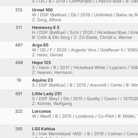
S / OS / B / 2019 / Conthargos / Chacco-Blue / B: Ges
513
Urmel 160
W / DSP (BaWue) / Db / 2019 / Unlimited / Balou du Rou
Z: Sorg, Alfons
511
Hennessy E 3
H / DSP (BaWue) / Schi / 2020 / Hickstead Blue / Eme
B: Colin & Elin Sorg / Z: ZG Eisele, Christl u. Werner
467
Argo 65
W / OS / F / 2020 / Argento Vivo / Goldfever II / 109O
Z: Heim, Gerold
468
Hope 125
S / Hann / R / 2017 / Hickstead White / Lyjanero / 10
Z: Heeren, Hermann
19
Aquina 23
S / DSP (BaWue) / B / 2015 / Araconit / Cento / B: Win
691
Little Lady 251
S / DSP (Bay) / Db / 2015 / Quality / Casiro I / 107DQ
Z: Kühnle, Wolfgang
322
Lorconos
W / Westf / B / 2015 / Lordanos / Co-Pilot / B: Müller,
265
LSS Kahlua
S / Irish Warmblood -WSI- / B / 2019 / Colman / Corr