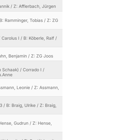
annik / Z: Afflerbach, Jürgen
B: Ramminger, Tobias / Z: ZG
Carolus I / B: Köberle, Ralf /
Kuhn, Benjamin / Z: ZG Joos
vh Schaak) / Corrado I /
 u.Anne
Assmann, Leonie / Z: Assmann,
 / B: Braig, Ulrike / Z: Braig,
: Hense, Gudrun / Z: Hense,