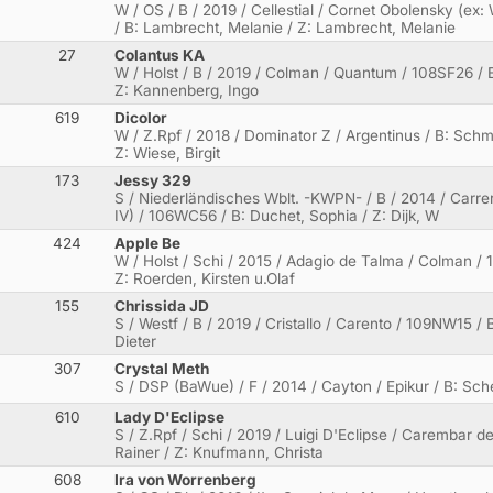
W / OS / B / 2019 / Cellestial / Cornet Obolensky (ex
/ B: Lambrecht, Melanie / Z: Lambrecht, Melanie
27
Colantus KA
W / Holst / B / 2019 / Colman / Quantum / 108SF26 / 
Z: Kannenberg, Ingo
619
Dicolor
W / Z.Rpf / 2018 / Dominator Z / Argentinus / B: Schm
Z: Wiese, Birgit
173
Jessy 329
S / Niederländisches Wblt. -KWPN- / B / 2014 / Carr
IV) / 106WC56 / B: Duchet, Sophia / Z: Dijk, W
424
Apple Be
W / Holst / Schi / 2015 / Adagio de Talma / Colman /
Z: Roerden, Kirsten u.Olaf
155
Chrissida JD
S / Westf / B / 2019 / Cristallo / Carento / 109NW15 / 
Dieter
307
Crystal Meth
S / DSP (BaWue) / F / 2014 / Cayton / Epikur / B: Scher
610
Lady D'Eclipse
S / Z.Rpf / Schi / 2019 / Luigi D'Eclipse / Carembar
Rainer / Z: Knufmann, Christa
608
Ira von Worrenberg