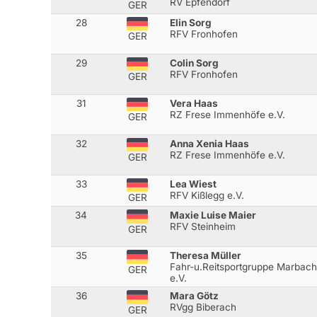
RV Epfendorf
GER
28
Elin Sorg
RFV Fronhofen
GER
29
Colin Sorg
RFV Fronhofen
GER
31
Vera Haas
RZ Frese Immenhöfe e.V.
GER
32
Anna Xenia Haas
RZ Frese Immenhöfe e.V.
GER
33
Lea Wiest
RFV Kißlegg e.V.
GER
34
Maxie Luise Maier
RFV Steinheim
GER
35
Theresa Müller
Fahr-u.Reitsportgruppe Marbach
GER
e.V.
36
Mara Götz
RVgg Biberach
GER