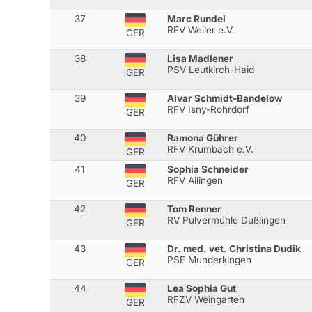
37
Marc Rundel
RFV Weiler e.V.
GER
38
Lisa Madlener
PSV Leutkirch-Haid
GER
39
Alvar Schmidt-Bandelow
RFV Isny-Rohrdorf
GER
40
Ramona Gührer
RFV Krumbach e.V.
GER
41
Sophia Schneider
RFV Ailingen
GER
42
Tom Renner
RV Pulvermühle Dußlingen
GER
43
Dr. med. vet. Christina Dudik
PSF Munderkingen
GER
44
Lea Sophia Gut
RFZV Weingarten
GER