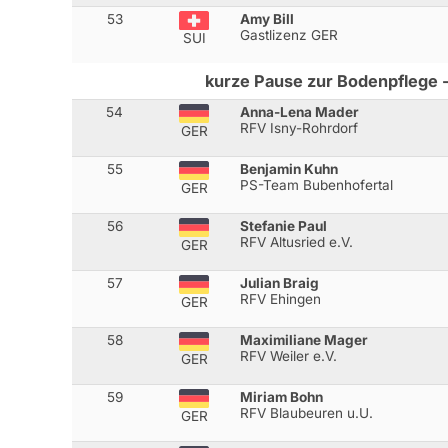
53
Amy Bill
Gastlizenz GER
SUI
kurze Pause zur Bodenpflege -
54
Anna-Lena Mader
RFV Isny-Rohrdorf
GER
55
Benjamin Kuhn
PS-Team Bubenhofertal
GER
56
Stefanie Paul
RFV Altusried e.V.
GER
57
Julian Braig
RFV Ehingen
GER
58
Maximiliane Mager
RFV Weiler e.V.
GER
59
Miriam Bohn
RFV Blaubeuren u.U.
GER