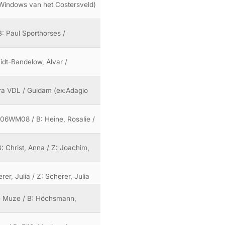
: Windows van het Costersveld)
B: Paul Sporthorses /
idt-Bandelow, Alvar /
era VDL / Guidam (ex:Adagio
 106WM08 / B: Heine, Rosalie /
B: Christ, Anna / Z: Joachim,
er, Julia / Z: Scherer, Julia
 de Muze / B: Höchsmann,