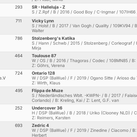
293
SR - Halleluja - Z
S / Z.Rpf / B / 2016 / Good Boy / C-Ingmar / 107IH66 
711
Vicky Lynn
S / Holst / B / 2017 / Van Gogh / Quality / 109KV94 / B:
Walter
786
Stolzenberg's Katika
S / Hann / Schwb / 2015 / Stolzenberg / Corleograf / 
Mirja
464
Toulouse 87
W / OS / B / 2016 / Thagoras / Codec / 108MN85 / B: 
Z: Göhrs, Verena
724
Ontario 128
e.V
W / DSP (BaWue) / F / 2019 / Ogano Sitte / Arioso du T
Z: Wirth, Klaus
495
Flippa de Muze
S / Niederländisches Wblt. -KWPN- / B / 2017 / Falai
Corlando) / B: Kreling, Kai / Z: Lent, G.F. van
252
Undercover 36
H / DSP (BaWue) / B / 2018 / Uriko (Clooney NLD) / Cas
Z: Reimers, Karsten
693
Zedric 4
W / DSP (BaWue) / F / 2019 / Zinedine / Ciacomo / B: M
Herbert