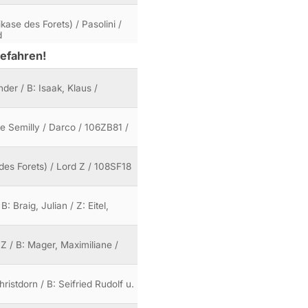
ase des Forets) / Pasolini /
d
gefahren!
er / B: Isaak, Klaus /
e Semilly / Darco / 106ZB81 /
des Forets) / Lord Z / 108SF18
: Braig, Julian / Z: Eitel,
 Z / B: Mager, Maximiliane /
istdorn / B: Seifried Rudolf u.