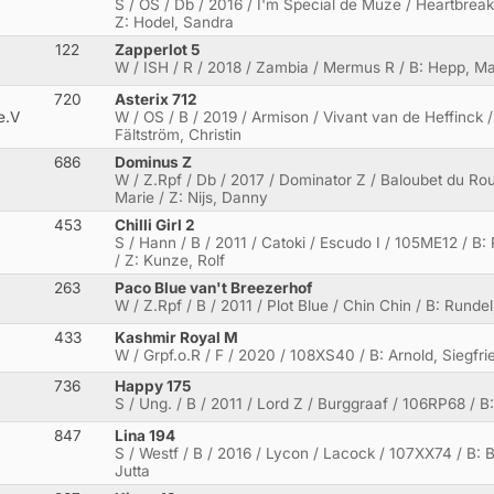
S / OS / Db / 2016 / I'm Special de Muze / Heartbreak
Z: Hodel, Sandra
122
Zapperlot 5
W / ISH / R / 2018 / Zambia / Mermus R / B: Hepp, M
720
Asterix 712
e.V
W / OS / B / 2019 / Armison / Vivant van de Heffinck / 
Fältström, Christin
686
Dominus Z
W / Z.Rpf / Db / 2017 / Dominator Z / Baloubet du Rou
Marie / Z: Nijs, Danny
453
Chilli Girl 2
S / Hann / B / 2011 / Catoki / Escudo I / 105ME12 / B
/ Z: Kunze, Rolf
263
Paco Blue van't Breezerhof
W / Z.Rpf / B / 2011 / Plot Blue / Chin Chin / B: Runde
433
Kashmir Royal M
W / Grpf.o.R / F / 2020 / 108XS40 / B: Arnold, Siegfri
736
Happy 175
S / Ung. / B / 2011 / Lord Z / Burggraaf / 106RP68 / B:
847
Lina 194
S / Westf / B / 2016 / Lycon / Lacock / 107XX74 / B: 
Jutta