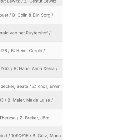
tüt Lewitz / Z: Gestüt Lewitz
et / B: Colin & Elin Sorg /
rald van het Ruytershof /
J76 / B: Heim, Gerold /
8JY52 / B: Haas, Anna Xenia /
decker, Beate / Z: Knoll, Erwin
93 / B: Maier, Maxie Luise /
 Theresa / Z: Breker, Jörg
ado I / 109QE15 / B: Götz, Mona