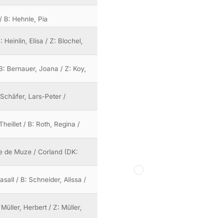
/ B: Hehnle, Pia
 Heinlin, Elisa / Z: Blochel,
B: Bernauer, Joana / Z: Koy,
Schäfer, Lars-Peter /
heillet / B: Roth, Regina /
se de Muze / Corland (DK:
all / B: Schneider, Alissa /
üller, Herbert / Z: Müller,