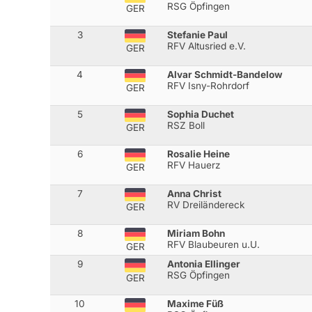
RSG Öpfingen
GER
3
Stefanie Paul
RFV Altusried e.V.
GER
4
Alvar Schmidt-Bandelow
RFV Isny-Rohrdorf
GER
5
Sophia Duchet
RSZ Boll
GER
6
Rosalie Heine
RFV Hauerz
GER
7
Anna Christ
RV Dreiländereck
GER
8
Miriam Bohn
RFV Blaubeuren u.U.
GER
9
Antonia Ellinger
RSG Öpfingen
GER
10
Maxime Füß