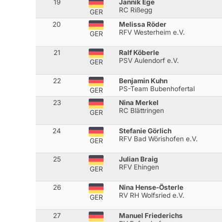
19
Jannik Ege
RC Rißegg
GER
20
Melissa Röder
RFV Westerheim e.V.
GER
21
Ralf Köberle
PSV Aulendorf e.V.
GER
22
Benjamin Kuhn
PS-Team Bubenhofertal
GER
23
Nina Merkel
RC Blättringen
GER
24
Stefanie Görlich
RFV Bad Wörishofen e.V.
GER
25
Julian Braig
RFV Ehingen
GER
26
Nina Hense-Österle
RV RH Wolfsried e.V.
GER
27
Manuel Friederichs