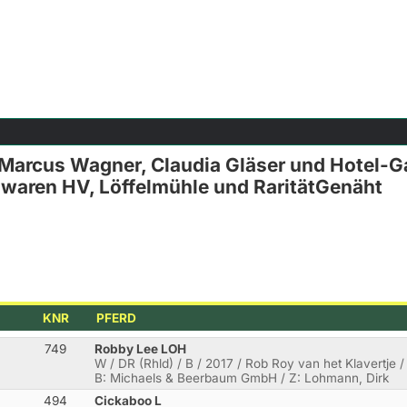
Marcus Wagner, Claudia Gläser und Hotel-G
hwaren HV, Löffelmühle und RaritätGenäht
KNR
PFERD
749
Robby Lee LOH
W / DR (Rhld) / B / 2017 / Rob Roy van het Klavertje
B: Michaels & Beerbaum GmbH / Z: Lohmann, Dirk
494
Cickaboo L