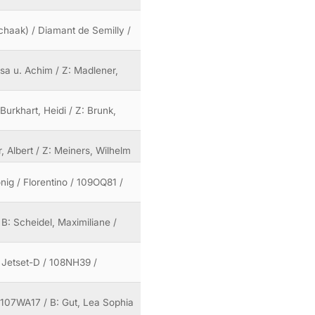
 Schaak) / Diamant de Semilly /
Lisa u. Achim / Z: Madlener,
Burkhart, Heidi / Z: Brunk,
r, Albert / Z: Meiners, Wilhelm
ig / Florentino / 109OQ81 /
/ B: Scheidel, Maximiliane /
 Jetset-D / 108NH39 /
 / 107WA17 / B: Gut, Lea Sophia