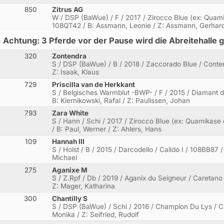
850
Zitrus AG
W / DSP (BaWue) / F / 2017 / Zirocco Blue (ex: Quamik
108QT42 / B: Assmann, Leonie / Z: Assmann, Gerhar
 Achtung: 3 Pferde vor der Pause wird die Abreitehalle 
320
Zontendra
S / DSP (BaWue) / B / 2018 / Zaccorado Blue / Contend
Z: Isaak, Klaus
729
Priscilla van de Herkkant
S / Belgisches Warmblut -BWP- / F / 2015 / Diamant d
B: Kiernikowski, Rafal / Z: Paulissen, Johan
793
Zara White
S / Hann / Schi / 2017 / Zirocco Blue (ex: Quamikase 
/ B: Paul, Werner / Z: Ahlers, Hans
109
Hannah III
S / Holst / B / 2015 / Darcodello / Calido I / 108BB87 / B
Michael
275
Aganixe M
S / Z.Rpf / Db / 2019 / Aganix du Seigneur / Caretano
Z: Mager, Katharina
300
Chantilly S
S / DSP (BaWue) / Schi / 2016 / Champion Du Lys / Chr
Monika / Z: Seifried, Rudolf