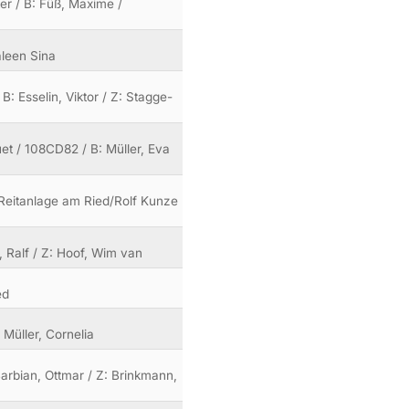
er / B: Füß, Maxime /
aleen Sina
B: Esselin, Viktor / Z: Stagge-
et / 108CD82 / B: Müller, Eva
: Reitanlage am Ried/Rolf Kunze
l, Ralf / Z: Hoof, Wim van
ed
 Müller, Cornelia
Barbian, Ottmar / Z: Brinkmann,