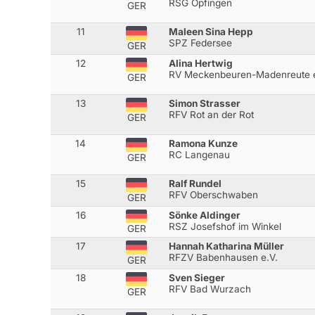
RSG Öpfingen
GER
11
Maleen Sina Hepp
SPZ Federsee
GER
12
Alina Hertwig
RV Meckenbeuren-Madenreute 
GER
13
Simon Strasser
RFV Rot an der Rot
GER
14
Ramona Kunze
RC Langenau
GER
15
Ralf Rundel
RFV Oberschwaben
GER
16
Sönke Aldinger
RSZ Josefshof im Winkel
GER
17
Hannah Katharina Müller
RFZV Babenhausen e.V.
GER
18
Sven Sieger
RFV Bad Wurzach
GER