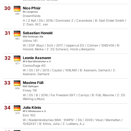
30
Nico Pfnür
RC Langenau
445
Dreamfields
H / Z.Rpf / Db / 2016 / Dominator Z / Carambole / B: Stall Distel GmbH /
Z: Dam, W.C. van
31
Sebastian Honold
RSG Dettinger Alb
482
Ultimo 141
W / DSP (Bay) / Schi / 2017 / Uppercut DS / Colman / 108SV06 / B:
Honold, Meike / Z: ZG Schwarz, Horst u.Benjamin
32
Leonie Assmann
RFV Bad Wörishofen e.V.
671
Camouflage AG
W / OS / Df / 2013 / Cayton / 108LR81 / B: Assmann, Gerhard / Z:
Assmann, Gerhard
33
Maxime Füß
RSG Öpfingen
606
Finley 119
W / OS / B / 2016 / For Freedom EKT / Carinjo / B: Füß, Maxime / Z: ZG
Welling u.Munz
34
Julia Könis
RFV Ottobeuren e.V.
374
Emir 100
W / Niederländisches Wblt. -KWPN- / Db / 2009 / Vleut / Manhattan /
104QX47 / B: Könis, Julia / Z: Lubbers, A.J.