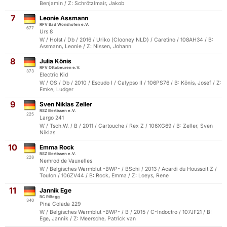
Benjamin / Z: Schrötzlmair, Jakob
7
Leonie Assmann
RFV Bad Wörishofen e.V.
677
Urs 8
W / Holst / Db / 2016 / Uriko (Clooney NLD) / Caretino / 108AH34 / B:
Assmann, Leonie / Z: Nissen, Johann
8
Julia Könis
RFV Ottobeuren e.V.
373
Electric Kid
W / OS / Db / 2010 / Escudo I / Calypso II / 106PS76 / B: Könis, Josef / Z:
Emke, Ludger
9
Sven Niklas Zeller
RSZ Illertissen e.V.
225
Largo 241
W / Tsch.W. / B / 2011 / Cartouche / Rex Z / 106XG69 / B: Zeller, Sven
Niklas
10
Emma Rock
RSZ Illertissen e.V.
228
Nemrod de Vauxelles
W / Belgisches Warmblut -BWP- / BSchi / 2013 / Acardi du Houssoit Z /
Toulon / 106ZV44 / B: Rock, Emma / Z: Loeys, Rene
11
Jannik Ege
RC Rißegg
340
Pina Colada 229
W / Belgisches Warmblut -BWP- / B / 2015 / C-Indoctro / 107JF21 / B:
Ege, Jannik / Z: Meersche, Patrick van