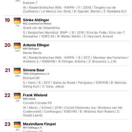
344
Dawson 7
W / Niederländisches Wblt. -KWPN- / F / 2008 / Tangelo van de
Zuuthoeve / Le Mexico (ex: Etna) / B: Speidel, Marlen / Z: Radstake B.V.
19
Sönke Aldinger
RSZ Josefshof im Winkel
710
Quest van de Vossendries
S / Belgisches Warmblut -BWP- / B / 2016 / Elvis ter Putte / Erco van T
Roosakker / 108FC34 / B: Walter, Martin / Z: Heyvaert, Arnaud
20
Antonia Ellinger
RSG Öpfingen
623
Manta Manta
W / Niederländisches Wblt. -KWPN- / B / 2017 / Mandoer des Fontaines /
Andiamo Z / 108WH95 / B: Ellinger, Antonia / Z: Brouwers, L.J.W.
21
Simone Baur
TRSC Königsbrunn e.V.
868
Biscquit dG'
S / Hann / B / 2017 / Balou du Rouet / Perigueux / 108YK16 / B: Malchar,
Georg-Kurt / Z: Solar, Jakub
22
Frank Wieland
RSG Ostalb
216
Cornets Corrado PS
W / Meckl. / Schwb / 2018 / Cornet Obolensky (ex: Windows van het
Costersveld) / Conthargos / 109DV90 / B: Wieland, Karl-Robert / Z:
Gestüt Lewitz
23
Maximiliane Fimpel
RFV Kißlegg e.V.
413
Cartagena 23