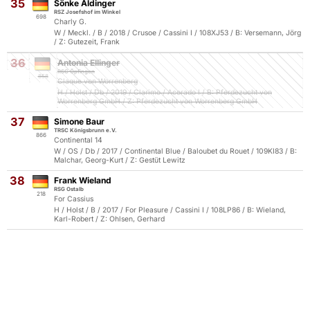
35
Sönke Aldinger
RSZ Josefshof im Winkel
698
Charly G.
W / Meckl. / B / 2018 / Crusoe / Cassini I / 108XJ53 / B: Versemann, Jörg
/ Z: Gutezeit, Frank
36
Antonia Ellinger
RSG Öpfingen
858
Claque von Worrenberg
H / Holst / Db / 2019 / Clarimo / Acorado I / B: Pferdezucht von
Worrenberg GmbH / Z: Pferdezucht von Worrenberg GmbH
37
Simone Baur
TRSC Königsbrunn e.V.
866
Continental 14
W / OS / Db / 2017 / Continental Blue / Baloubet du Rouet / 109KI83 / B:
Malchar, Georg-Kurt / Z: Gestüt Lewitz
38
Frank Wieland
RSG Ostalb
218
For Cassius
H / Holst / B / 2017 / For Pleasure / Cassini I / 108LP86 / B: Wieland,
Karl-Robert / Z: Ohlsen, Gerhard