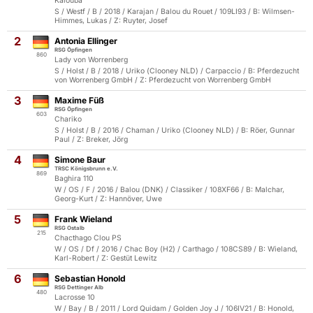
Kalouba
S / Westf / B / 2018 / Karajan / Balou du Rouet / 109LI93 / B: Wilmsen-
Himmes, Lukas / Z: Ruyter, Josef
2
Antonia Ellinger
RSG Öpfingen
860
Lady von Worrenberg
S / Holst / B / 2018 / Uriko (Clooney NLD) / Carpaccio / B: Pferdezucht
von Worrenberg GmbH / Z: Pferdezucht von Worrenberg GmbH
3
Maxime Füß
RSG Öpfingen
603
Chariko
S / Holst / B / 2016 / Chaman / Uriko (Clooney NLD) / B: Röer, Gunnar
Paul / Z: Breker, Jörg
4
Simone Baur
TRSC Königsbrunn e.V.
869
Baghira 110
W / OS / F / 2016 / Balou (DNK) / Classiker / 108XF66 / B: Malchar,
Georg-Kurt / Z: Hannöver, Uwe
5
Frank Wieland
RSG Ostalb
215
Chacthago Clou PS
W / OS / Df / 2016 / Chac Boy (H2) / Carthago / 108CS89 / B: Wieland,
Karl-Robert / Z: Gestüt Lewitz
6
Sebastian Honold
RSG Dettinger Alb
480
Lacrosse 10
W / Bay / B / 2011 / Lord Quidam / Golden Joy J / 106IV21 / B: Honold,