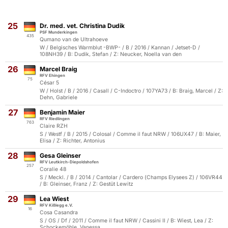
25
Dr. med. vet. Christina Dudik
PSF Munderkingen
435
Qumano van de Ultrahoeve
W / Belgisches Warmblut -BWP- / B / 2016 / Kannan / Jetset-D /
108NH39 / B: Dudik, Stefan / Z: Neucker, Noella van den
26
Marcel Braig
RFV Ehingen
75
César 5
W / Holst / B / 2016 / Casall / C-Indoctro / 107YA73 / B: Braig, Marcel / Z:
Dehn, Gabriele
27
Benjamin Maier
RFV Riedlingen
763
Claire RZH
S / Westf / B / 2015 / Colosal / Comme il faut NRW / 106UX47 / B: Maier,
Elisa / Z: Richter, Antonius
28
Gesa Gleinser
RFV Leutkirch-Diepoldshofen
257
Coralie 48
S / Meckl. / B / 2014 / Cantolar / Cardero (Champs Elysees Z) / 106VR44
/ B: Gleinser, Franz / Z: Gestüt Lewitz
29
Lea Wiest
RFV Kißlegg e.V.
16
Cosa Casandra
S / OS / Df / 2011 / Comme il faut NRW / Cassini II / B: Wiest, Lea / Z:
Schockemöhle, Vanessa