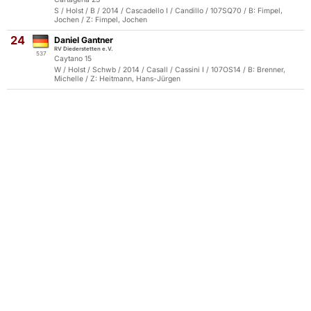
S / Holst / B / 2014 / Cascadello I / Candillo / 107SQ70 / B: Fimpel,
Jochen / Z: Fimpel, Jochen
24
Daniel Gantner
RV Diederstetten e.V.
537
Caytano 15
W / Holst / Schwb / 2014 / Casall / Cassini I / 107OS14 / B: Brenner,
Michelle / Z: Heitmann, Hans-Jürgen