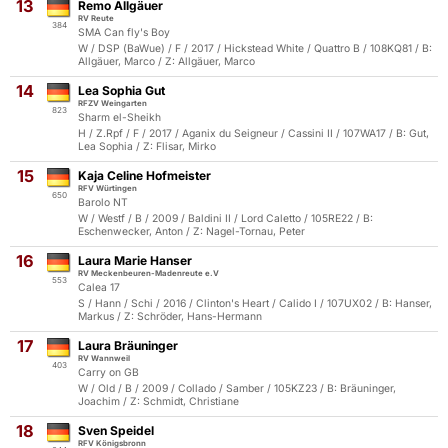
13
Remo Allgäuer
RV Reute
384
SMA Can fly's Boy
W / DSP (BaWue) / F / 2017 / Hickstead White / Quattro B / 108KQ81 / B:
Allgäuer, Marco / Z: Allgäuer, Marco
14
Lea Sophia Gut
RFZV Weingarten
823
Sharm el-Sheikh
H / Z.Rpf / F / 2017 / Aganix du Seigneur / Cassini II / 107WA17 / B: Gut,
Lea Sophia / Z: Flisar, Mirko
15
Kaja Celine Hofmeister
RFV Würtingen
650
Barolo NT
W / Westf / B / 2009 / Baldini II / Lord Caletto / 105RE22 / B:
Eschenwecker, Anton / Z: Nagel-Tornau, Peter
16
Laura Marie Hanser
RV Meckenbeuren-Madenreute e.V
553
Calea 17
S / Hann / Schi / 2016 / Clinton's Heart / Calido I / 107UX02 / B: Hanser,
Markus / Z: Schröder, Hans-Hermann
17
Laura Bräuninger
RV Wannweil
403
Carry on GB
W / Old / B / 2009 / Collado / Samber / 105KZ23 / B: Bräuninger,
Joachim / Z: Schmidt, Christiane
18
Sven Speidel
RFV Königsbronn