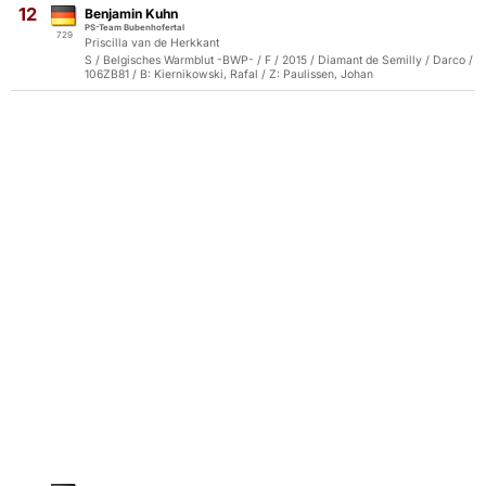
12
Benjamin Kuhn
PS-Team Bubenhofertal
729
Priscilla van de Herkkant
S / Belgisches Warmblut -BWP- / F / 2015 / Diamant de Semilly / Darco /
106ZB81 / B: Kiernikowski, Rafal / Z: Paulissen, Johan