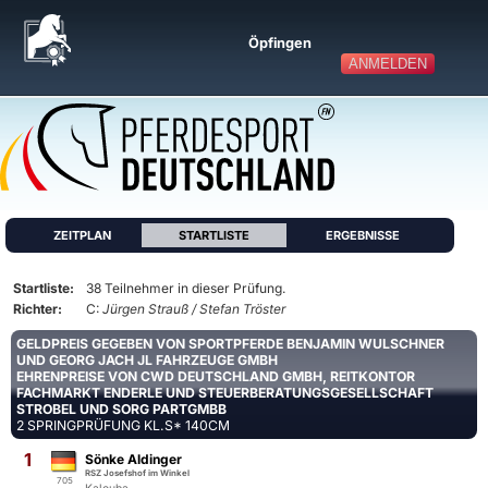
Öpfingen
ANMELDEN
ZEITPLAN
STARTLISTE
ERGEBNISSE
Startliste:
38 Teilnehmer in dieser Prüfung.
Richter:
C:
Jürgen Strauß / Stefan Tröster
GELDPREIS GEGEBEN VON SPORTPFERDE BENJAMIN WULSCHNER
UND GEORG JACH JL FAHRZEUGE GMBH
EHRENPREISE VON CWD DEUTSCHLAND GMBH, REITKONTOR
FACHMARKT ENDERLE UND STEUERBERATUNGSGESELLSCHAFT
STROBEL UND SORG PARTGMBB
2 SPRINGPRÜFUNG KL.S* 140CM
1
Sönke Aldinger
RSZ Josefshof im Winkel
705