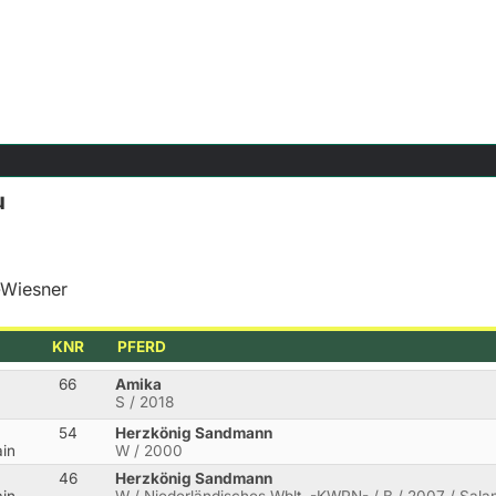
u
-Wiesner
KNR
PFERD
66
Amika
S / 2018
54
Herzkönig Sandmann
in
W / 2000
46
Herzkönig Sandmann