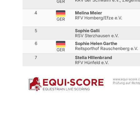
KRV der Schwalm e.V., Ziegenha
GER
4
Melina Meier
RFV Homberg/Efze e.V.
GER
5
Sophie Galli
RSV Sterzhausen e.V.
6
Sophie Helen Garthe
Reitsporthof Rauschenberg e.V.
GER
7
Stella HIllenbrand
RFV Hünfeld e.V.
www.equi-score.co
Prüfung auf Richtig