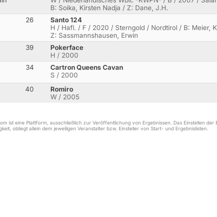
in
W / Niederländisches Wblt. -KWPN- / B / 2007 / Salam
B: Soika, Kirsten Nadja / Z: Dane, J.H.
26
Santo 124
H / Hafl. / F / 2020 / Sterngold / Nordtirol / B: Meier, 
Z: Sassmannshausen, Erwin
39
Pokerface
H / 2000
34
Cartron Queens Cavan
S / 2000
40
Romiro
W / 2005
m ist eine Plattform, ausschließlich zur Veröffentlichung von Ergebnissen. Das Einstellen de
keit, obliegt allein dem jeweiligen Veranstalter bzw. Einsteller von Start- und Ergebnislisten.