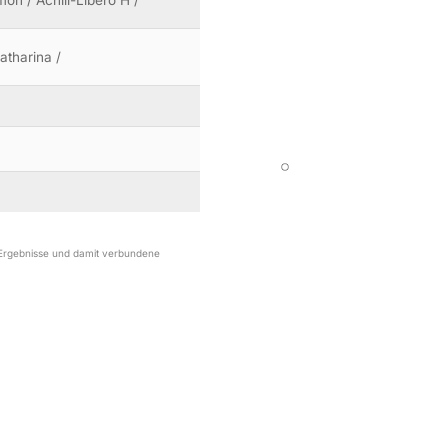
on / Achill-Libero H /
Katharina /
r Ergebnisse und damit verbundene