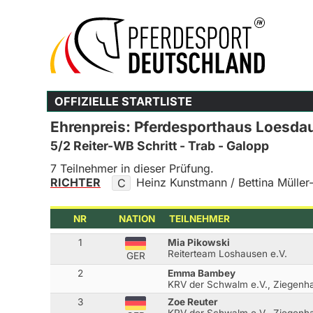
OFFIZIELLE STARTLISTE
Ehrenpreis: Pferdesporthaus Loesda
5/2 Reiter-WB Schritt - Trab - Galopp
7 Teilnehmer in dieser Prüfung.
RICHTER
Heinz Kunstmann / Bettina Müller
C
NR
NATION
TEILNEHMER
1
Mia Pikowski
Reiterteam Loshausen e.V.
GER
2
Emma Bambey
KRV der Schwalm e.V., Ziegenha
3
Zoe Reuter