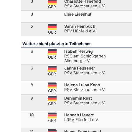
3
Charlotte Hanefeld
RSV Sterzhausen e.V.
GER
3
Elise Eisenhut
5
Sarah Heinbuch
RFV Hünfeld e.V.
GER
Weitere nicht platzierte Teilnehmer
6
Isabell Herwig
RSG am Schloßgarten
GER
Altenburg e.V.
6
Janne Feussner
RSV Sterzhausen e.V.
GER
8
Helena Luisa Koch
RSV Sterzhausen e.V.
GER
9
Benjamin Rust
RSV Sterzhausen e.V.
GER
10
Hannah Lienert
LRFV Eiterfeld e.V.
GER
11
Hanna Sendrowski