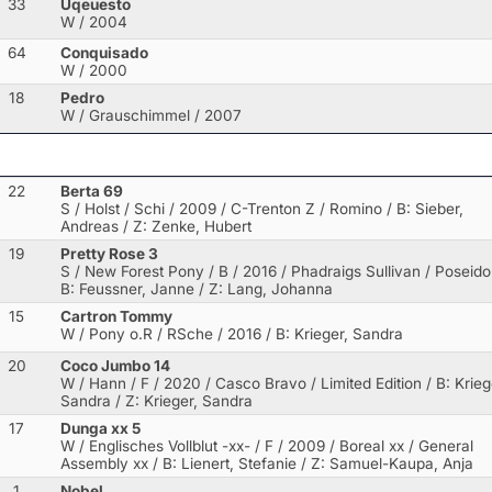
33
Uqeuesto
W / 2004
64
Conquisado
W / 2000
18
Pedro
W / Grauschimmel / 2007
22
Berta 69
S / Holst / Schi / 2009 / C-Trenton Z / Romino
/ B: Sieber,
Andreas / Z: Zenke, Hubert
19
Pretty Rose 3
S / New Forest Pony / B / 2016 / Phadraigs Sullivan / Poseid
B: Feussner, Janne / Z: Lang, Johanna
15
Cartron Tommy
W / Pony o.R / RSche / 2016
/ B: Krieger, Sandra
20
Coco Jumbo 14
W / Hann / F / 2020 / Casco Bravo / Limited Edition
/ B: Krieg
Sandra / Z: Krieger, Sandra
17
Dunga xx 5
W / Englisches Vollblut -xx- / F / 2009 / Boreal xx / General
Assembly xx
/ B: Lienert, Stefanie / Z: Samuel-Kaupa, Anja
1
Nobel