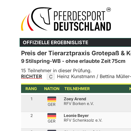
OFFIZIELLE ERGEBNISLISTE
Preis der Tierarztpraxis Grotepaß & 
9 Stilspring-WB - ohne erlaubte Zeit 75cm
15 Teilnehmer in dieser Prüfung.
RICHTER
Heinz Kunstmann / Bettina Müller
C
RANG
NATION
TEILNEHMER
1
Zoey Arend
RFV Borken e.V.
GER
2
Leonie Beyer
RFV Schenksolz e.V.
GER