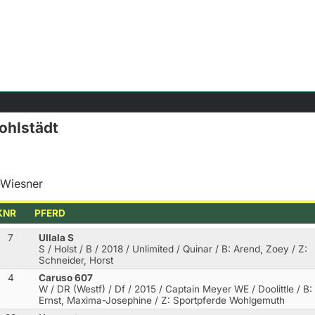
Kohlstädt
-Wiesner
KNR
PFERD
7
Ullala S
S / Holst / B / 2018 / Unlimited / Quinar
/ B: Arend, Zoey / Z:
Schneider, Horst
4
Caruso 607
W / DR (Westf) / Df / 2015 / Captain Meyer WE / Doolittle
/ B:
Ernst, Maxima-Josephine / Z: Sportpferde Wohlgemuth