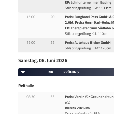
EP: Lohnunternehmen Epping
Stilspringprüfung Kl.A** 100cm
15:00
20
Preis: Burghotel Pass GmbH & 
2.Abt. Preis: Herrn Karl-Heinz 
EP: Therapiezentrum Südlohn
Stilspringprüfung Kl.L 110cm
17:00
22
Preis: Autohaus Bleker GmbH
Stilspringprüfung Kl.M* 120cm
Samstag, 06. Juni 2026
NR
PRÜFUNG
Reithalle
08:30
33
Preis: Verein für Gesundheit u
e.V.
Viereck 20x60m
Dressurpferdeprfg. Kl.A