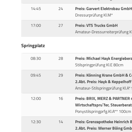
14:45
24
Preis: Garvert Elektrobau Gmb
Dressurprüfung Kl.M*
17:00
27
Preis: VTS Trucks GmbH
Amateur-Dressurreiterprüfung Kl
Springplatz
08:30
28
Preis: Michael Hayk Energiebera
Stilspringprüfung Kl.E 80cm
09:45
29
Preis: Könning Krane GmbH & C
2.Abt. Preis: Hayk & Keppelho
Amateur-Stilspringprüfung Kl.A
12:00
16
Preis: BRIX, MERZ & PARTNER
Wirtschaftspru¨fer, Steuerbera
Ponystilspringprfg.Kl.A** 100cm
12:30
14
Preis: Grenzapotheke Heinrich
2.Abt. Preis: Werner Böing Gm