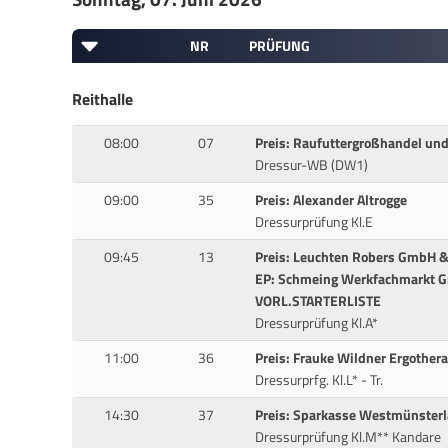
NR
PRÜFUNG
Reithalle
08:00
07
Preis: Raufuttergroßhandel un
Dressur-WB (DW1)
09:00
35
Preis: Alexander Altrogge
Dressurprüfung Kl.E
09:45
13
Preis: Leuchten Robers GmbH &
EP: Schmeing Werkfachmarkt 
VORL.STARTERLISTE
Dressurprüfung Kl.A*
11:00
36
Preis: Frauke Wildner Ergother
Dressurprfg. Kl.L* - Tr.
14:30
37
Preis: Sparkasse Westmünster
Dressurprüfung Kl.M** Kandare