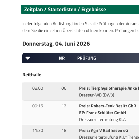
Zeitplan / Starterlisten / Ergebnisse
In der folgenden Auflistung finden Sie alle Prüfungen der Verans
dem Sie die einzelnen Übersichten öffnen können. Prüfungen b
Donnerstag, 04. Juni 2026
NR
PRÜFUNG
Reithalle
08:00
06
Preis: Tierphysiotherapie Anke
Dressur-WB (DW3)
09:15
12
Preis: Robers-Tenk Besitz GbR
EP: Franz Schlüter GmbH
Dressurreiterprüfung Kl.A
11:30
18
Preis: Agri V Raiffeisen eG
Dressurreiterprüfung Kl.L* Trens