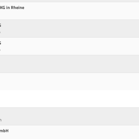
KG in Rheine
G
p
G
p
m
GmbH