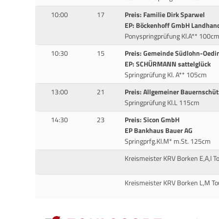
10:00
17
Preis: Familie Dirk Sparwel
EP: Böckenhoff GmbH Landhan
Ponyspringprüfung Kl.A** 100c
10:30
15
Preis: Gemeinde Südlohn-Oedi
EP: SCHÜRMANN sattelglück
Springprüfung Kl. A** 105cm
13:00
21
Preis: Allgemeiner Bauernschü
Springprüfung Kl.L 115cm
14:30
23
Preis: Sicon GmbH
EP Bankhaus Bauer AG
Springprfg.Kl.M* m.St. 125cm
Kreismeister KRV Borken E,A,l T
Kreismeister KRV Borken L,M To