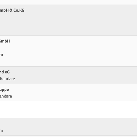
GmbH & Co.KG
 GmbH
hr
nd eG
 Kandare
ruppe
andare
cm