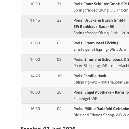
10:30
31
Preis:Franz Schlüter GmbH EP: 
Springpferdeprüfung Kl.L 110cm
11:45
32
Preis: Druckerei Busch GmbH
EP: Bankhaus Bauer AG
Springpferdeprüfung Kl.M* 120
13:00
05
Preis: Franz-Josef Föcking
Einsteiger Stilspring-WB 50cm
14:00
08
Preis: Zimmerei Schonebeck &
Pony-Stilspring-WB - mit erlaub
14:45
10
Preis:Familie Hayk
Stilspring-WB - mit erlaubter Ze
16:00
38
Preis: Engel Apotheke - Karin T
Führzügel-WB
16:30
04
Preis: Mühle Radefeld Getränk
Bixie and Friends Spring-WB 20
Sonntag, 07. Juni 2026