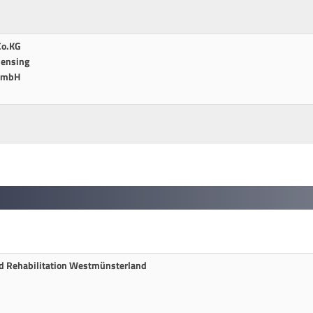
Co.KG
Mensing
 GmbH
nd Rehabilitation Westmünsterland