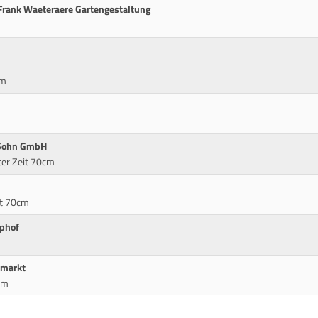
Frank Waeteraere Gartengestaltung
cm
 Sohn GmbH
ter Zeit 70cm
it 70cm
ophof
emarkt
cm