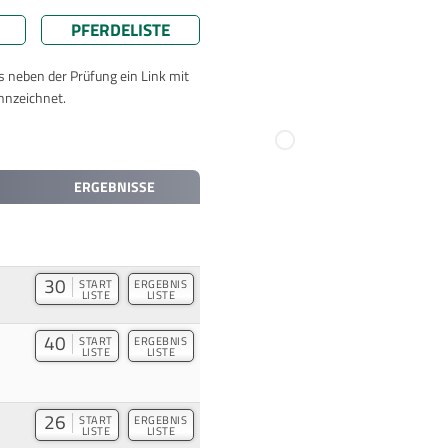
PFERDELISTE
ts neben der Prüfung ein Link mit
nnzeichnet.
ERGEBNISSE
30
START
ERGEBNIS
LISTE
LISTE
40
START
ERGEBNIS
LISTE
LISTE
26
START
ERGEBNIS
LISTE
LISTE