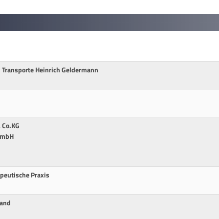
d Transporte Heinrich Geldermann
 Co.KG
GmbH
apeutische Praxis
land