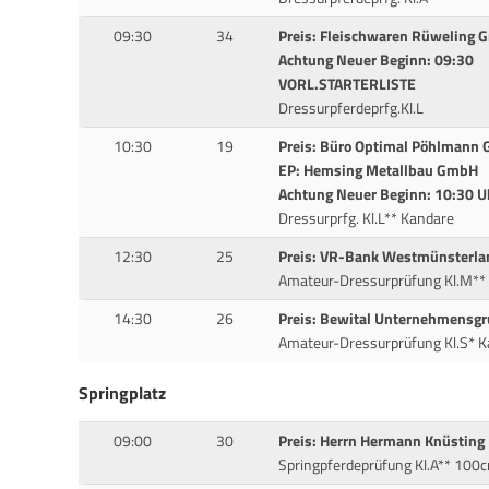
09:30
34
Preis: Fleischwaren Rüweling 
Achtung Neuer Beginn: 09:30
VORL.STARTERLISTE
Dressurpferdeprfg.Kl.L
10:30
19
Preis: Büro Optimal Pöhlmann
EP: Hemsing Metallbau GmbH
Achtung Neuer Beginn: 10:30 U
Dressurprfg. Kl.L** Kandare
12:30
25
Preis: VR-Bank Westmünsterla
Amateur-Dressurprüfung Kl.M**
14:30
26
Preis: Bewital Unternehmensg
Amateur-Dressurprüfung Kl.S* K
Springplatz
09:00
30
Preis: Herrn Hermann Knüsting
Springpferdeprüfung Kl.A** 100