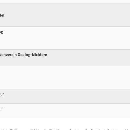
del
m
ng
tzenverein Oeding-Nichtern
our
ur