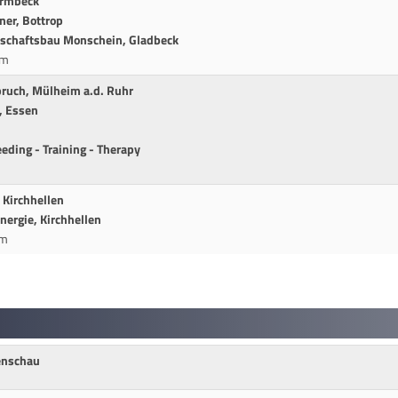
ermbeck
ner, Bottrop
ndschaftsbau Monschein, Gladbeck
cm
bruch, Mülheim a.d. Ruhr
, Essen
eding - Training - Therapy
 Kirchhellen
ergie, Kirchhellen
cm
enschau