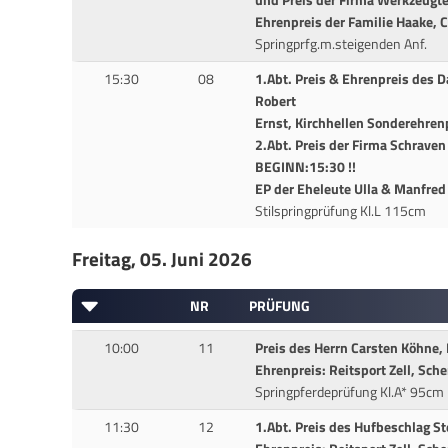
und Preis der Firma Werkzeugte
Ehrenpreis der Familie Haake, 
Springprfg.m.steigenden Anf.
15:30
08
1.Abt. Preis & Ehrenpreis des 
Robert
Ernst, Kirchhellen Sonderehrenpr
2.Abt. Preis der Firma Schrave
BEGINN:15:30 !!
EP der Eheleute Ulla & Manfred
Stilspringprüfung Kl.L 115cm
Freitag, 05. Juni 2026
NR
PRÜFUNG
10:00
11
Preis des Herrn Carsten Köhne, 
Ehrenpreis: Reitsport Zell, Sch
Springpferdeprüfung Kl.A* 95cm
11:30
12
1.Abt. Preis des Hufbeschlag St