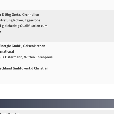
 & Jörg Gertz, Kirchhellen
ertretung Rölver, Eggerrode
 gleichzeitig Qualifikation zum
p
 Energie GmbH, Gelsenkirchen
rnational
haus Ostermann, Witten Ehrenpreis
tschland GmbH, vert.d Christian