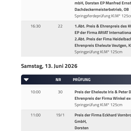
mbH, Dorsten EP Manfred Erns
Dachdeckermeisterbetrieb, OB
Springpferdeprüfung Kl.M* 125
16:30
22
1.Abt. Preis & Ehrenpreis des 
EP der Firma ARIAT Internationa
2.Abt. Preis der Fima Heidelba
Ehrenpreis Eheleute Veutgen, K
Springprüfung Kl.M* 125cm
Samstag, 13. Juni 2026
NR
PRÜFUNG
10:00
30
Preis der Eheleute Iris & Peter 
Ehrenpreis der Firma Winkel ex
Springprüfung Kl.M* 125cm
11:00
19/1
Preis der Firma Eckhard Vornbr
GmbH,
Dorsten