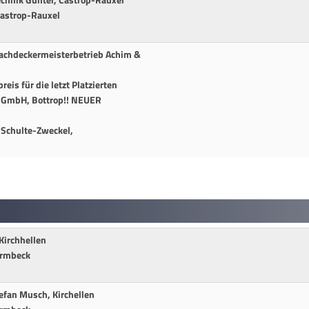
chnik Günter, Castrop-Rauxel
Castrop-Rauxel
Dachdeckermeisterbetrieb Achim &
eis für die letzt Platzierten
n GmbH, Bottrop!! NEUER
 Schulte-Zweckel,
Kirchhellen
ermbeck
efan Musch, Kirchellen