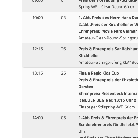
09:00
01
Preis des Hof Hidding -Schulte
Spring WB - Clear Round 60 cm
10:00
03
1. Abt. Preis des Herrn Hans D
2.Abt .Preis der Kirchhellener 
Ehrenpreis: Movie Park German
Amateur-Clear-Round-Springprü
12:15
26
Preis & Ehrenpreis Sanitätshau
Kirchhellen
Amateur-Springprüfung Kl.A* 9
13:15
25
Finale Regio Kids Cup
Preis & Ehrenpreis der Physioth
Dorsten
Ehrenpreis: Riesenbeck Interna
!! NEUER BEGINN: 13:15 Uhr !!
Einsteiger Stilspring-WB 50cm
14:00
05
1.Abt. Preis & Ehrenpreis der E
Sonderehrenpreis für die letzt
Uhr!!