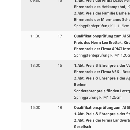
09:30
15
1.Abt. Preis der Firma Lease Per
Ehrenpreis des Hetkampshof, K
2.Abt. Preis der Familie Barheie
Ehrenpreis der Miermanns Sche
Springpferdeprüfung Kl.L 115cm
11:30
17
Qualifikationsprüfung zum Al 
Preis des Herrn Leo Krettek, Kir
Ehrenpreis der Firma ARIAT Inte
Springpferdeprüfung Kl.M* 120
13:00
16
1.Abt. Preis & Ehrenpreis der V
Ehrenpreis der Firma VSK - Bree
2.Abt. Preis & Ehrenpreis der 
Borken
Sonderehrenpreis für den Letztp
Springprüfung Kl.M* 125cm
15:00
18
Qualifikationsprüfung zum Al 
1.Abt. Preis & Ehrenpreis der S
2.Abt. Preis der Firma Landwirt
Gesellsch