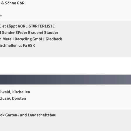
t & Söhne GbR
cm
KC et Löppt VORL.STARTERLISTE
l Sonder EP:der Brauerei Stauder
ch Metall Recycling GmbH, Gladbeck
irchhellen u. Fa VSK
Diwald, Kirchellen
clusiv, Dorsten
ock Garten- und Landschaftsbau