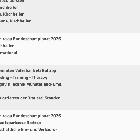
fect, Dorsten
irchhellen
r, Kirchhellen
une, Kirchhellen
Shira'aa Bundeschampionat 2026
chhellen
rnational
cm
ereinten Volksbank eG Bottrop
ding - Training - Therapy
Agravis Technik Münsterland-Ems,
latzierten der Brauerei Stauder
Shira'aa Bundeschampionat 2026
tadtsparkasse Bottrop
schaftliche Ein- und Verkaufs-