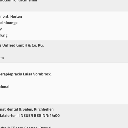
-Bockum-, Kirchhellen
umont, Herten
Weinlounge
y
fung
s Unfried GmbH & Co. KG,
0cm
erapiepraxis Luisa Vornbrock,
tional
rnst Rental & Sales, Kirchhellen
 Platzierten !! NEUER BEGINN:14:00