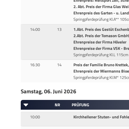
Ehrenpreis: Reitsport Zell, Sch
2. Abt. Preis der Firma Glas Wei
Ehrenpreis des Garten - u. La
Springpferdeprüfung Kl.A** 105
14:00
13
1.Abt. Preis des Gestüt Eschen
2.Abt. Preis der Tomason GmbH
Ehrenpreise der Firma Höveler
Ehrenpreise der Firma VSK - Bre
Springpferdeprüfung Kl.L 115cm
16:30
14
Preis der Familie Bruno Krettek,
Ehrenpreis der Miermanns Bioen
Springpferdeprüfung Kl.M* 125
Samstag, 06. Juni 2026
NR
PRÜFUNG
10:00
Kirchhellener Stuten- und Fohl