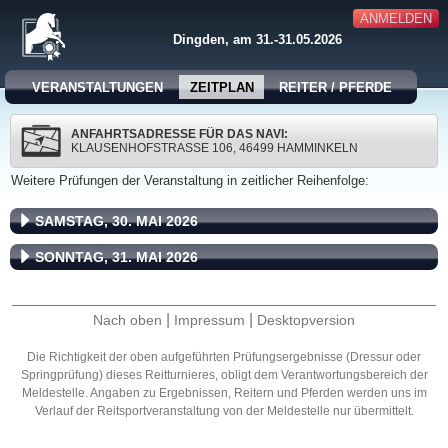
ANMELDEN
Dingden, am 31.-31.05.2026
VERANSTALTUNGEN
ZEITPLAN
REITER / PFERDE
ANFAHRTSADRESSE FÜR DAS NAVI:
KLAUSENHOFSTRASSE 106, 46499 HAMMINKELN
Weitere Prüfungen der Veranstaltung in zeitlicher Reihenfolge:
SAMSTAG, 30. MAI 2026
SONNTAG, 31. MAI 2026
|
|
Nach oben
Impressum
Desktopversion
Die Richtigkeit der oben aufgeführten Prüfungsergebnisse (Dressur oder
Springprüfung) dieses Reitturnieres, obligt dem Verantwortungsbereich der
Meldestelle. Angaben zu Ergebnissen, Reitern und Pferden werden uns im
Verlauf der Reitsportveranstaltung von der Meldestelle nur übermittelt.