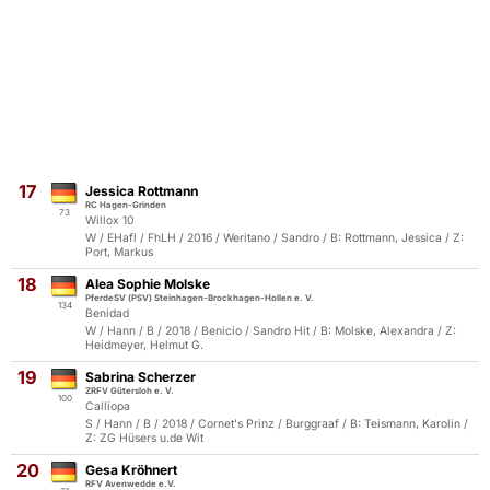
17
Jessica Rottmann
RC Hagen-Grinden
73
Willox 10
W / EHafl / FhLH / 2016 / Weritano / Sandro / B: Rottmann, Jessica / Z:
Port, Markus
18
Alea Sophie Molske
PferdeSV (PSV) Steinhagen-Brockhagen-Hollen e. V.
134
Benidad
W / Hann / B / 2018 / Benicio / Sandro Hit / B: Molske, Alexandra / Z:
Heidmeyer, Helmut G.
19
Sabrina Scherzer
ZRFV Gütersloh e. V.
100
Calliopa
S / Hann / B / 2018 / Cornet's Prinz / Burggraaf / B: Teismann, Karolin /
Z: ZG Hüsers u.de Wit
20
Gesa Kröhnert
RFV Avenwedde e.V.