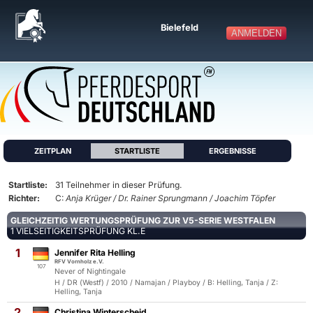
Bielefeld
ANMELDEN
ZEITPLAN
STARTLISTE
ERGEBNISSE
Startliste:
31 Teilnehmer in dieser Prüfung.
Richter:
C:
Anja Krüger / Dr. Rainer Sprungmann / Joachim Töpfer
GLEICHZEITIG WERTUNGSPRÜFUNG ZUR V5-SERIE WESTFALEN
1 VIELSEITIGKEITSPRÜFUNG KL.E
1
Jennifer Rita Helling
RFV Vornholz e.V.
107
Never of Nightingale
H / DR (Westf) / 2010 / Namajan / Playboy / B: Helling, Tanja / Z:
Helling, Tanja
2
Christina Winterscheid