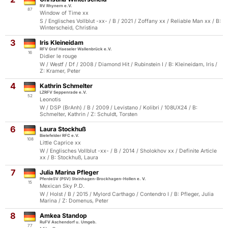
RV Rhynern e.V.
87
Window of Time xx
S / Englisches Vollblut -xx- / B / 2021 / Zoffany xx / Reliable Man xx / B:
Winterscheid, Christina
3
Iris Kleineidam
RFV Graf Haeseler Wallenbrück e.V.
16
Didier le rouge
W / Westf / Df / 2008 / Diamond Hit / Rubinstein I / B: Kleineidam, Iris /
Z: Kramer, Peter
4
Kathrin Schmelter
LZRFV Seppenrade e.V.
52
Leonotis
W / DSP (BrAnh) / B / 2009 / Levistano / Kolibri / 108UX24 / B:
Schmelter, Kathrin / Z: Schuldt, Torsten
6
Laura Stockhuß
Bielefelder RFC e.V.
108
Little Caprice xx
W / Englisches Vollblut -xx- / B / 2014 / Sholokhov xx / Definite Article
xx / B: Stockhuß, Laura
7
Julia Marina Pfleger
PferdeSV (PSV) Steinhagen-Brockhagen-Hollen e. V.
15
Mexican Sky P.D.
W / Holst / B / 2015 / Mylord Carthago / Contendro I / B: Pfleger, Julia
Marina / Z: Domenus, Peter
8
Amkea Standop
RuFV Aschendorf u. Umgeb.
77