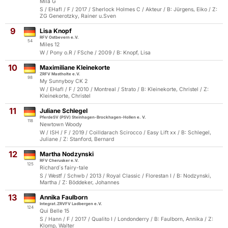
Mila G
S / EHafl / F / 2017 / Sherlock Holmes C / Akteur / B: Jürgens, Eiko / Z:
ZG Generotzky, Rainer u.Sven
9
Lisa Knopf
RFV Ostbevern e.V.
54
Miles 12
W / Pony o.R / FSche / 2009 / B: Knopf, Lisa
10
Maximiliane Kleinekorte
ZRFV Mastholte e.V.
98
My Sunnyboy CK 2
W / EHafl / F / 2010 / Montreal / Strato / B: Kleinekorte, Christel / Z:
Kleinekorte, Christel
11
Juliane Schlegel
PferdeSV (PSV) Steinhagen-Brockhagen-Hollen e. V.
118
Newtown Woody
W / ISH / F / 2019 / Coilldarach Scirocco / Easy Lift xx / B: Schlegel,
Juliane / Z: Stanford, Bernard
12
Martha Nodzynski
RFV Cherusker e.V.
125
Richard´s fairy-tale
S / Westf / Schwb / 2013 / Royal Classic / Florestan I / B: Nodzynski,
Martha / Z: Böddeker, Johannes
13
Annika Faulborn
Integrat.ZRVFV Ladbergen e.V.
124
Qui Belle 15
S / Hann / F / 2017 / Qualito I / Londonderry / B: Faulborn, Annika / Z:
Klomp, Walter