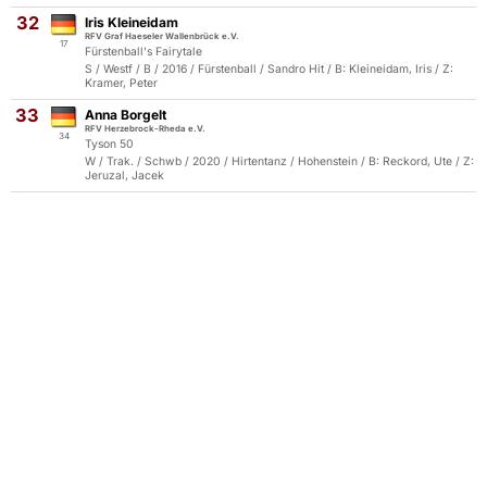
32
Iris Kleineidam
RFV Graf Haeseler Wallenbrück e.V.
17
Fürstenball's Fairytale
S / Westf / B / 2016 / Fürstenball / Sandro Hit / B: Kleineidam, Iris / Z:
Kramer, Peter
33
Anna Borgelt
RFV Herzebrock-Rheda e.V.
34
Tyson 50
W / Trak. / Schwb / 2020 / Hirtentanz / Hohenstein / B: Reckord, Ute / Z:
Jeruzal, Jacek