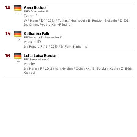
14
Anna Redder
ZRFV Gütersloh e. V.
126
Tyrion 12
W / Hann / Df / 2013 / Totilas / Hochadel / B: Redder, Stefanie / Z: ZG
Schöning, Petra u.Karl-Friedrich
15
Katharina Falk
RFV Hubertus Eschenbruch e.V.
113
Valeska 119
S / Pony o.R / B / 2015 / B: Falk, Katharina
16
Lotta Luisa Bursian
RFV Avenwedde e.V.
96
Vancity
S / Hann / F / 2013 / Van Helsing / Colon xx / B: Bursian, Kevin / Z: Böth,
Konrad