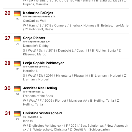
W / DR (W-Ems) / B / 2010 / Cyriac WE / Brillant / B: Daldrup, Maya / Z:
Hupens, Manuela
26
Katharina Brünjes
RFV Herzebrock-Rheda e.V.
182
ConCarl as Well
W / Hann / B / 2013 / Connery / Sherlock Holmes / B: Brünjes, Ilse-Marie
/ Z: Hohnfeldt, Beate
27
Sonja Richter
RFV Lopshorn Lage e.V.
20
Dembele's Debby
S / Westf / Schi / 2018 / Dembelé L / Cassini I / B: Richter, Sonja / Z:
Kläsener, Marco
28
Lenja Sophie Pohlmeyer
RFV Clarholz-Lette e.V.
144
Hermine L
S / Westf / Db / 2014 / Hirtentanz / Pluspunkt / B: Liermann, Norbert / Z:
Liermann, Norbert
30
Jennifer Rita Helling
RFV Vornholz e.V.
106
Freedom of the Seas
W / Westf / F / 2009 / Floribot / Monsieur AA / B: Helling, Tanja / Z:
Helling, Tanja
31
Christina Winterscheid
RV Rhynern e.V.
86
Icon xx
W / Englisches Vollblut -xx- / F / 2021 / Best Solution xx / New Approach
xx / B: Winterscheid, Christina / Z: Gestüt Am Schlossgarten