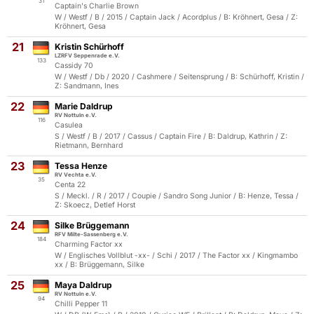
31
Captain's Charlie Brown
W / Westf / B / 2015 / Captain Jack / Acordplus / B: Kröhnert, Gesa / Z:
Kröhnert, Gesa
21
Kristin Schürhoff
LZRFV Seppenrade e.V.
133
Cassidy 70
W / Westf / Db / 2020 / Cashmere / Seitensprung / B: Schürhoff, Kristin /
Z: Sandmann, Ines
22
Marie Daldrup
RV Nottuln e.V.
116
Casulea
S / Westf / B / 2017 / Cassus / Captain Fire / B: Daldrup, Kathrin / Z:
Rietmann, Bernhard
23
Tessa Henze
RV Vechta e.V.
35
Centa 22
S / Meckl. / R / 2017 / Coupie / Sandro Song Junior / B: Henze, Tessa /
Z: Skoecz, Detlef Horst
24
Silke Brüggemann
RFV Milte-Sassenberg e.V.
184
Charming Factor xx
W / Englisches Vollblut -xx- / Schi / 2017 / The Factor xx / Kingmambo
xx / B: Brüggemann, Silke
25
Maya Daldrup
RV Nottuln e.V.
94
Chilli Pepper 11