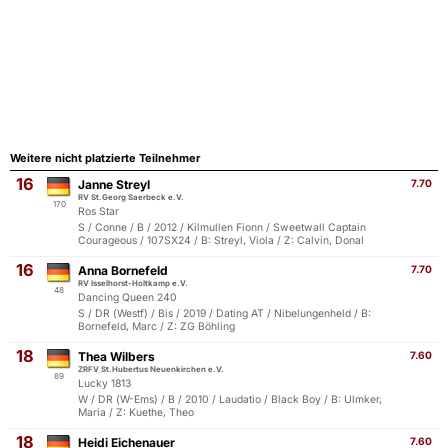
Weitere nicht platzierte Teilnehmer
16
Janne Streyl
7.70
RV St.Georg Saerbeck e.V.
170
Ros Star
S / Conne / B / 2012 / Kilmullen Fionn / Sweetwall Captain
Courageous / 107SX24 / B: Streyl, Viola / Z: Calvin, Donal
16
Anna Bornefeld
7.70
RV Isselhorst-Holtkamp e.V.
48
Dancing Queen 240
S / DR (Westf) / Bis / 2019 / Dating AT / Nibelungenheld / B:
Bornefeld, Marc / Z: ZG Böhling
18
Thea Wilbers
7.60
ZRFV St.Hubertus Neuenkirchen e.V.
89
Lucky 1813
W / DR (W-Ems) / B / 2010 / Laudatio / Black Boy / B: Ulmker,
Maria / Z: Kuethe, Theo
18
Heidi Eichenauer
7.60