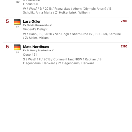
180
Findus 196
W / Westf / B / 2016 / Franziskus / Ahorn (Olympic Ahorn) / B:
Schulik, Anna Maria / Z: Holkenbrink, Wilhelm
5
Lara Güler
7.90
RV Rhede-Krommert e.V.
62
Vincent's Delight
W / Hann / B / 2020 / Van Gogh / Sharp Prod xx / B: Güler, Karoline
/ Z: Meier, Miriam
5
Mats Nordhues
7.90
RV St.Georg Saerbeck e.V.
65
Coco 431
S / Westf / F / 2013 / Comme il faut NRW / Raphael / B:
Fiegenbaum, Herward / Z: Fiegenbaum, Herward