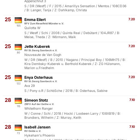
Appelschnut 3
S / DR (Westf) / F / 2015 / Amarillys Sensation / Mentos / 108CD36
/ B: Langer, Tanja / Z: Dahlkamp, Christa
25
Emma Eilert
7.20
RFV Zum Rieselfeld Münster e.V.
155
Quilotta W
S / Westf / Schi / 2008 / Quinta Real / Debütant / 104JR87 / B:
Meise, Theda / Z: Wörmann, Maik
25
Jette Kuberek
7.20
RV St.Georg Saerbeck e.V.
80
Nouveaute de Van Gogh
W / DR (Westf) / B / 2010 / Nagano / Principal Boy / 106MH75 / B:
Kira Dembsky-Kuberek u. Berthold Kuberek / Z: ZG Hülsmann,
Marion u.Friedhelm
25
Enya Osterhaus
7.20
RV St.Georg Saerbeck e.V.
122
Ava 29
S / Pony o.R / SchbSche / 2018 / B: Osterhaus, Sabine
28
Simeon Stotz
7.10
ZRFV Auf der Gethe e.V.
115
Whitethorn Ranger
W / Conne / Schi / 2018 / Hocki / Loobeen Larry / 108XB19 / B:
Brundiers, Wilhelm / Z: Murray, Keith
28
Isabell Jansen
7.10
RV Oelde e.V.
72
Hykeham's Phoenix