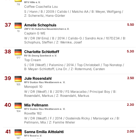
RFV Hille e.V.
78
Coffee Coachella Lou
S / Hann / B / 2009 / Calido I / Matcho AA / B: Meyer, Wolfgang /
Z: Scherwitz, Hans-Günter
37
Amelie Schophuis
5.50
ZRFV St.Hubertus Neuenkirchen e.V.
13
Captain G WE
W / DR (W-Ems) / B / 2014 / Calido-G / Sandro Ace / 107DZ34 / B:
Schophuis, Steffen / Z: Wernke, Josef
38
Charlotte Schlottoff
5.30
RV St.Georg Saerbeck e.V.
177
Top Cream
S / DR (Westf) / Palomino / 2014 / Top Christobell / Top Nonstop /
B: Meyer-Schlottoff, Lina Dr. / Z: Rotermund, Carsten
39
Jule Rosendahl
2.50
RFV Gustav Rau Westbevern e. V.
105
Monopoli 10
W / DR (Westf) / B / 2019 / FS Maracaibo / Principal Boy / B:
Rosendahl, Markus / Z: Rosendahl, Markus
40
Mia Pellmann
2.30
RFV Gustav Rau Westbevern e. V.
104
Roxette 162
W / DR (Westf) / F / 2014 / Oosteinds Ricky / Marsvogel xx / B:
Pellmann, Mia / Z: Familie Wieler
41
Sanna Emilia Aittolahti
2.00
RFV Roxel e.V.
147