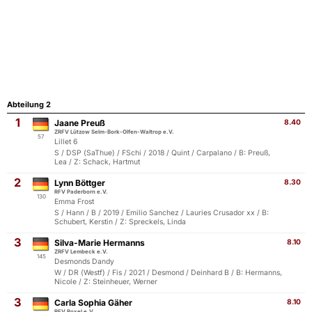
Abteilung 2
1
Jaane Preuß
8.40
ZRFV Lützow Selm-Bork-Olfen-Waltrop e.V.
57
Lillet 6
S / DSP (SaThue) / FSchi / 2018 / Quint / Carpalano / B: Preuß,
Lea / Z: Schack, Hartmut
2
Lynn Böttger
8.30
RFV Paderborn e.V.
130
Emma Frost
S / Hann / B / 2019 / Emilio Sanchez / Lauries Crusador xx / B:
Schubert, Kerstin / Z: Spreckels, Linda
3
Silva-Marie Hermanns
8.10
ZRFV Lembeck e.V.
145
Desmonds Dandy
W / DR (Westf) / Fis / 2021 / Desmond / Deinhard B / B: Hermanns,
Nicole / Z: Steinheuer, Werner
3
Carla Sophia Gäher
8.10
RFV Roxel e.V.