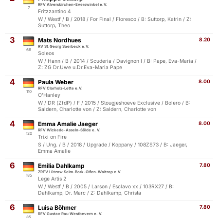
RFV Alverskirchen-Everswinkel e.V.
7
Fritzzantino 4
W / Westf / B / 2018 / For Final / Floresco / B: Suttorp, Katrin / Z:
Suttorp, Theo
3
Mats Nordhues
8.20
RV St.Georg Saerbeck e.V.
66
Soleos
W / Hann / B / 2014 / Scuderia / Davignon I / B: Pape, Eva-Maria /
Z: ZG Dr.Uwe u.Dr.Eva-Maria Pape
4
Paula Weber
8.00
RFV Clarholz-Lette e.V.
110
O'Hanley
W / DR (ZfdP) / F / 2015 / Stougjeshoeve Exclusive / Bolero / B:
Saldern, Charlotte von / Z: Saldern, Charlotte von
4
Emma Amalie Jaeger
8.00
RFV Wickede-Asseln-Sölde e. V.
120
Trixi on Fire
S / Ung. / B / 2018 / Upgrade / Koppany / 108ZS73 / B: Jaeger,
Emma Amalie
6
Emilia Dahlkamp
7.80
ZRFV Lützow Selm-Bork-Olfen-Waltrop e.V.
185
Lege Artis 2
W / Westf / B / 2005 / Larson / Esclavo xx / 103RX27 / B:
Dahlkamp, Dr. Marc / Z: Dahlkamp, Christa
6
Luisa Böhmer
7.80
RFV Gustav Rau Westbevern e. V.
85