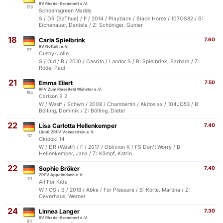
RV Rhede-Krommert e.V.
179
Schoensgreen Maddy
S / DR (SaThue) / F / 2014 / Playback / Black Horse / 107OS82 / B:
Eichenauer, Daniela / Z: Schöniger, Gunter
18
Carla Spielbrink
7.60
RV Nottuln e.V.
97
Cushy-Jolie
S / Old / B / 2010 / Cassito / Landor S / B: Spielbrink, Barbara / Z:
Rode, Paul
21
Emma Eilert
7.50
RFV Zum Rieselfeld Münster e.V.
154
Carlson B 2
W / Westf / Schwb / 2008 / Chambertin / Akitos xx / 104JQ53 / B:
Bölting, Dominik / Z: Bölting, Dieter
22
Lisa Carlotta Hellenkemper
7.40
Ländl.ZRFV Volmarstein e.V.
117
Okidoki 14
W / DR (Westf) / F / 2017 / Oblivion K / FS Don't Worry / B:
Hellenkemper, Jana / Z: Kämpf, Katrin
22
Sophie Bröker
7.40
ZRFV Appelhülsen e.V.
111
All For Kids
W / OS / B / 2018 / Abke / For Pleasure / B: Korte, Martina / Z:
Oeverhaus, Werner
24
Linnea Langer
7.30
RV Rhede-Krommert e.V.
93