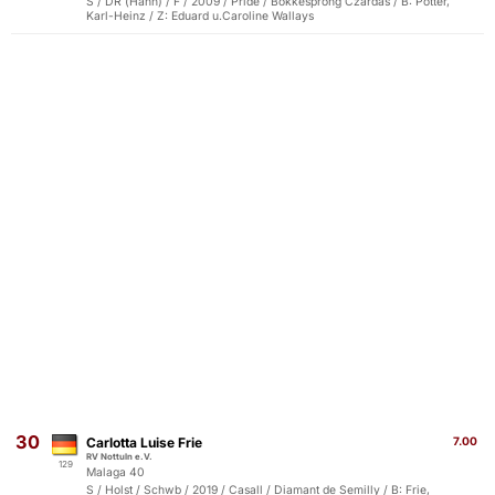
S / DR (Hann) / F / 2009 / Pride / Bokkesprong Czardas / B: Pötter,
Karl-Heinz / Z: Eduard u.Caroline Wallays
30
Carlotta Luise Frie
7.00
RV Nottuln e.V.
129
Malaga 40
S / Holst / Schwb / 2019 / Casall / Diamant de Semilly / B: Frie,