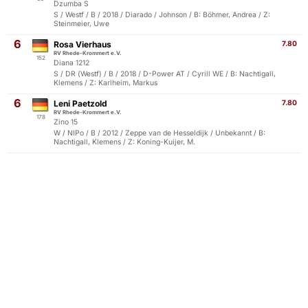
Dzumba S
S / Westf / B / 2018 / Diarado / Johnson / B: Böhmer, Andrea / Z:
Steinmeier, Uwe
6
Rosa Vierhaus
7.80
RV Rhede-Krommert e.V.
152
Diana 1212
S / DR (Westf) / B / 2018 / D-Power AT / Cyrill WE / B: Nachtigall,
Klemens / Z: Karlheim, Markus
6
Leni Paetzold
7.80
RV Rhede-Krommert e.V.
178
Zino 15
W / NIPo / B / 2012 / Zeppe van de Hesseldijk / Unbekannt / B:
Nachtigall, Klemens / Z: Koning-Kuijer, M.