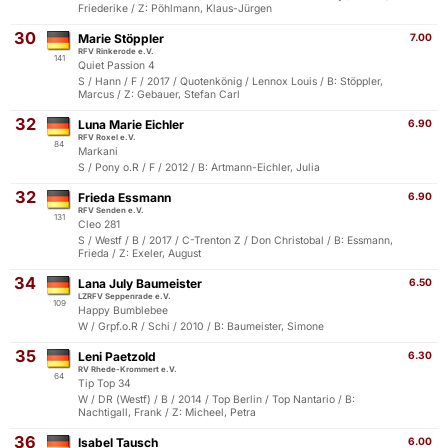
Friederike / Z: Pöhlmann, Klaus-Jürgen
30
Marie Stöppler
7.00
RFV Rinkerode e.V.
141
Quiet Passion 4
S / Hann / F / 2017 / Quotenkönig / Lennox Louis / B: Stöppler,
Marcus / Z: Gebauer, Stefan Carl
32
Luna Marie Eichler
6.90
RFV Roxel e.V.
84
Markani
S / Pony o.R / F / 2012 / B: Artmann-Eichler, Julia
32
Frieda Essmann
6.90
RFV Senden e.V.
131
Cleo 281
S / Westf / B / 2017 / C-Trenton Z / Don Christobal / B: Essmann,
Frieda / Z: Exeler, August
34
Lana July Baumeister
6.50
LZRFV Seppenrade e.V.
109
Happy Bumblebee
W / Grpf.o.R / Schi / 2010 / B: Baumeister, Simone
35
Leni Paetzold
6.30
RV Rhede-Krommert e.V.
64
Tip Top 34
W / DR (Westf) / B / 2014 / Top Berlin / Top Nantario / B:
Nachtigall, Frank / Z: Micheel, Petra
36
Isabel Tausch
6.00