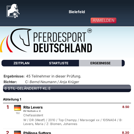
Bielefeld
ANMELDEN
ZEITPLAN
STARTLISTE
ERGEBNISSE
Ergebnisse:
45 Teilnehmer in dieser Prüfung.
Richter:
C:
Bernd Neumann / Anja Krüger
6 STIL-GELÄNDERITT KL.E
Abteilung 1
1
Rita Levers
8.50
RV Nottuln e.V.
132
Chefassistent
W / DR (Westf) / 2010 / Top Champy / Marsvogel xx / 105NA04 / B:
Levers, Maria / Z: Blomen, Johannes
2
Philippa Suttorp
8.30