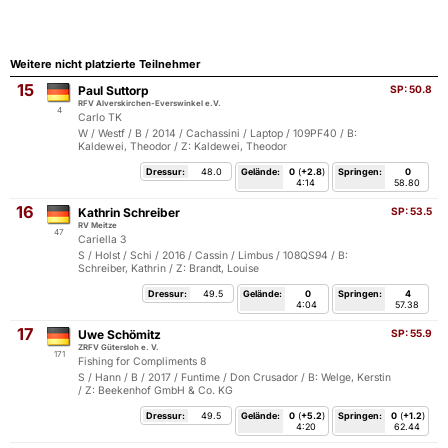
Weitere nicht platzierte Teilnehmer
15
Paul Suttorp
SP:
50.8
RFV Alverskirchen-Everswinkel e.V.
4
Carlo TK
W / Westf / B / 2014 / Cachassini / Laptop / 109PF40 / B:
Kaldewei, Theodor / Z: Kaldewei, Theodor
Dressur:
48.0
Gelände:
0
(
+2.8
)
Springen:
0
4:14
58.80
16
Kathrin Schreiber
SP:
53.5
RV Meitze
47
Cariella 3
S / Holst / Schi / 2016 / Cassin / Limbus / 108QS94 / B:
Schreiber, Kathrin / Z: Brandt, Louise
Dressur:
49.5
Gelände:
0
Springen:
4
4:04
57.38
17
Uwe Schömitz
SP:
55.9
ZRFV Gütersloh e. V.
171
Fishing for Compliments 8
S / Hann / B / 2017 / Funtime / Don Crusador / B: Welge, Kerstin
/ Z: Beekenhof GmbH & Co. KG
Dressur:
49.5
Gelände:
0
(
+5.2
)
Springen:
0
(
+1.2
)
4:20
62.44