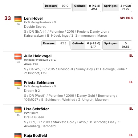
Dressur:
90.0
Gelände:
0
(
+2.8
)
Springen:
4
(
+7.2
)
4:14
77.25
33
Leni Hövel
SP:
110.5
RV St.Georg Saerbeck e.V.
46
Double Secret
S / DR (BrAnh) / Palomino / 2016 / Fredens Dandy Lion /
Kaiserwalzer / B: Hövel, Inge / Z: Zimmermann, Marco
Dressur:
82.5
Gelände:
0
(
+28.0
)
Springen:
0
5:17
59.55
Julia Haidvogel
EL
Mindener PferdeZRFV e.V.
53
Alma 139
S / Oe.Wb / B / 2015 / Unesco-B / Sunny-Boy / B: Haidvogel, Julia /
Z: Bischof, Emil
Frieda Sohlmann
EL
RV St.Georg Saerbeck e.V.
26
Dream it 2
S / DR (Westf) / Palomino / 2009 / Danny Gold / Boomerang /
106MQ27 / B: Sohlmann, Winfried / Z: Ungruh, Maureen
Lisa Schröder
EL
PSV Hellern
45
Gralia Queen
S / Old / B / 2013 / Stakkato Gold / Lazio / B: Schröder, Lisa / Z:
Arkenberg, Bernhard
Kaja Bodfeld
EL