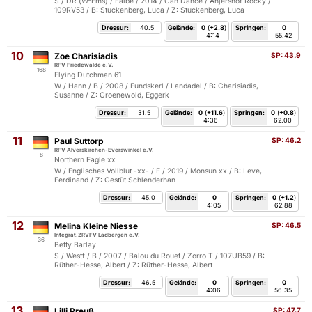
S / DR (W-Ems) / Falbe / 2014 / Can Dance / Anjershof Rocky /
109RV53 / B: Stuckenberg, Luca / Z: Stuckenberg, Luca
Dressur:
40.5
Gelände:
0
(
+2.8
)
Springen:
0
4:14
55.42
10
Zoe Charisiadis
SP:
43.9
RFV Friedewalde e.V.
168
Flying Dutchman 61
W / Hann / B / 2008 / Fundskerl / Landadel / B: Charisiadis,
Susanne / Z: Groenewold, Eggerk
Dressur:
31.5
Gelände:
0
(
+11.6
)
Springen:
0
(
+0.8
)
4:36
62.00
11
Paul Suttorp
SP:
46.2
RFV Alverskirchen-Everswinkel e.V.
8
Northern Eagle xx
W / Englisches Vollblut -xx- / F / 2019 / Monsun xx / B: Leve,
Ferdinand / Z: Gestüt Schlenderhan
Dressur:
45.0
Gelände:
0
Springen:
0
(
+1.2
)
4:05
62.88
12
Melina Kleine Niesse
SP:
46.5
Integrat.ZRVFV Ladbergen e.V.
36
Betty Barlay
S / Westf / B / 2007 / Balou du Rouet / Zorro T / 107UB59 / B:
Rüther-Hesse, Albert / Z: Rüther-Hesse, Albert
Dressur:
46.5
Gelände:
0
Springen:
0
4:06
56.35
13
Lilli Preuß
SP:
47.7