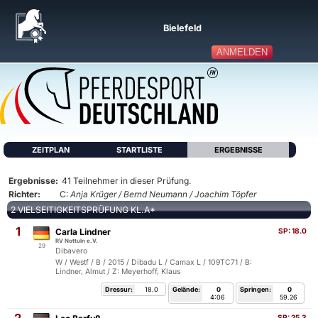
Bielefeld
ANMELDEN
ZEITPLAN
STARTLISTE
ERGEBNISSE
Ergebnisse:
41 Teilnehmer in dieser Prüfung.
Richter:
C:
Anja Krüger / Bernd Neumann / Joachim Töpfer
2 VIELSEITIGKEITSPRÜFUNG KL.A*
1
Carla Lindner
SP:
18.0
RV Nottuln e.V.
29
Dibavero
W / Westf / B / 2015 / Dibadu L / Camax L / 109TC71 / B:
Lindner, Almut / Z: Meyerhoff, Klaus
Dressur:
18.0
Gelände:
0
Springen:
0
4:06
59.26
SP:
25.3