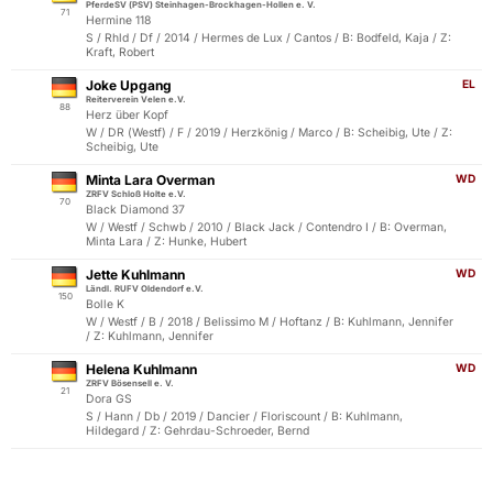
PferdeSV (PSV) Steinhagen-Brockhagen-Hollen e. V.
71
Hermine 118
S / Rhld / Df / 2014 / Hermes de Lux / Cantos / B: Bodfeld, Kaja / Z:
Kraft, Robert
Joke Upgang
EL
Reiterverein Velen e.V.
88
Herz über Kopf
W / DR (Westf) / F / 2019 / Herzkönig / Marco / B: Scheibig, Ute / Z:
Scheibig, Ute
Minta Lara Overman
WD
ZRFV Schloß Holte e.V.
70
Black Diamond 37
W / Westf / Schwb / 2010 / Black Jack / Contendro I / B: Overman,
Minta Lara / Z: Hunke, Hubert
Jette Kuhlmann
WD
Ländl. RUFV Oldendorf e.V.
150
Bolle K
W / Westf / B / 2018 / Belissimo M / Hoftanz / B: Kuhlmann, Jennifer
/ Z: Kuhlmann, Jennifer
Helena Kuhlmann
WD
ZRFV Bösensell e. V.
21
Dora GS
S / Hann / Db / 2019 / Dancier / Floriscount / B: Kuhlmann,
Hildegard / Z: Gehrdau-Schroeder, Bernd