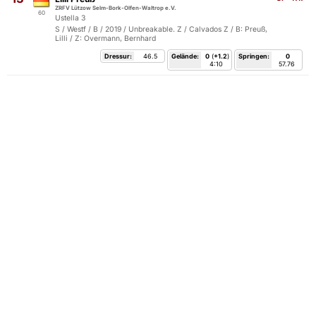
ZRFV Lützow Selm-Bork-Olfen-Waltrop e.V.
60
Ustella 3
S / Westf / B / 2019 / Unbreakable. Z / Calvados Z / B: Preuß,
Lilli / Z: Overmann, Bernhard
Dressur:
46.5
Gelände:
0
(
+1.2
)
Springen:
0
4:10
57.76