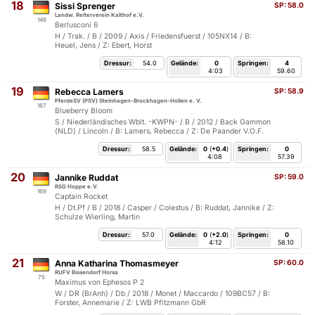
18
Sissi Sprenger
SP:
58.0
Landw. Reiterverein Kalthof e.V.
146
Berlusconi 6
H / Trak. / B / 2009 / Axis / Friedensfuerst / 105NX14 / B:
Heuel, Jens / Z: Ebert, Horst
Dressur:
54.0
Gelände:
0
Springen:
4
4:03
59.60
19
Rebecca Lamers
SP:
58.9
PferdeSV (PSV) Steinhagen-Brockhagen-Hollen e. V.
167
Blueberry Bloom
S / Niederländisches Wblt. -KWPN- / B / 2012 / Back Gammon
(NLD) / Lincoln / B: Lamers, Rebecca / Z: De Paander V.O.F.
Dressur:
58.5
Gelände:
0
(
+0.4
)
Springen:
0
4:08
57.39
20
Jannike Ruddat
SP:
59.0
RSG Hoppe e.V.
169
Captain Rocket
H / Dt.Pf / B / 2018 / Casper / Colestus / B: Ruddat, Jannike / Z:
Schulze Wierling, Martin
Dressur:
57.0
Gelände:
0
(
+2.0
)
Springen:
0
4:12
58.10
21
Anna Katharina Thomasmeyer
SP:
60.0
RUFV Bissendorf Horsa
75
Maximus von Ephesos P 2
W / DR (BrAnh) / Db / 2018 / Monet / Maccardo / 109BC57 / B:
Forster, Annemarie / Z: LWB Pfitzmann GbR