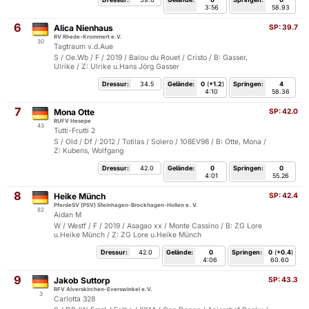
3:56
58.93
6
Alica Nienhaus
SP:
39.7
RV Rhede-Krommert e.V.
30
Tagtraum v.d.Aue
S / Oe.Wb / F / 2019 / Balou du Rouet / Cristo / B: Gasser,
Ulrike / Z: Ulrike u.Hans Jörg Gasser
Dressur:
34.5
Gelände:
0
(
+1.2
)
Springen:
4
4:10
58.36
7
Mona Otte
SP:
42.0
RUFV Hesepe
43
Tutti-Frutti 2
S / Old / Df / 2012 / Totilas / Solero / 108EV98 / B: Otte, Mona /
Z: Kubens, Wolfgang
Dressur:
42.0
Gelände:
0
Springen:
0
4:01
55.26
8
Heike Münch
SP:
42.4
PferdeSV (PSV) Steinhagen-Brockhagen-Hollen e. V.
82
Aidan M
W / Westf / F / 2019 / Asagao xx / Monte Cassino / B: ZG Lore
u.Heike Münch / Z: ZG Lore u.Heike Münch
Dressur:
42.0
Gelände:
0
Springen:
0
(
+0.4
)
4:06
60.60
9
Jakob Suttorp
SP:
43.3
RFV Alverskirchen-Everswinkel e.V.
3
Carlotta 328