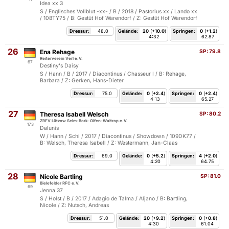
Idea xx 3
S / Englisches Vollblut -xx- / B / 2018 / Pastorius xx / Lando xx
/ 108TY75 / B: Gestüt Hof Warendorf / Z: Gestüt Hof Warendorf
Dressur:
48.0
Gelände:
20
(
+10.0
)
Springen:
0
(
+1.2
)
4:32
62.87
26
Ena Rehage
SP:
79.8
Reiterverein Verl e.V.
67
Destiny's Daisy
S / Hann / B / 2017 / Diacontinus / Chasseur I / B: Rehage,
Barbara / Z: Gerken, Hans-Dieter
Dressur:
75.0
Gelände:
0
(
+2.4
)
Springen:
0
(
+2.4
)
4:13
65.27
27
Theresa Isabell Welsch
SP:
80.2
ZRFV Lützow Selm-Bork-Olfen-Waltrop e.V.
173
Dalunis
W / Hann / Schi / 2017 / Diacontinus / Showdown / 109DK77 /
B: Welsch, Theresa Isabell / Z: Westermann, Jan-Claas
Dressur:
69.0
Gelände:
0
(
+5.2
)
Springen:
4
(
+2.0
)
4:20
64.75
28
Nicole Bartling
SP:
81.0
Bielefelder RFC e.V.
69
Jenna 37
S / Holst / B / 2017 / Adagio de Talma / Aljano / B: Bartling,
Nicole / Z: Nutsch, Andreas
Dressur:
51.0
Gelände:
20
(
+9.2
)
Springen:
0
(
+0.8
)
4:30
61.04