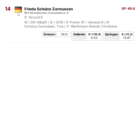
14
Frieda Schulze Zurmussen
SP:
49.6
RFV Alverskirchen-Everswinkel e.V.
10
D' Accord 6
W / DR (Westf) / B / 2019 / D-Power AT / Genesis B / B:
Schulze Zurmussen, Tina / Z: Werthmann-Brandt, Christiane
Dressur:
30.0
Gelände:
0
(
+10.4
)
Springen:
4
(
+5.2
)
4:33
72.87