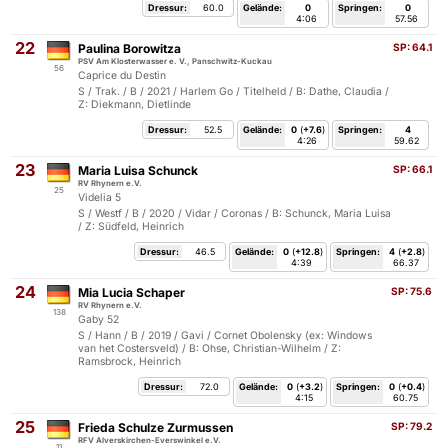
Dressur:
60.0
Gelände:
0
Springen:
0
4:06
57.56
22
Paulina Borowitza
SP:
64.1
PSV Am Klosterwasser e. V., Panschwitz-Kuckau
56
Caprice du Destin
S / Trak. / B / 2021 / Harlem Go / Titelheld / B: Dathe, Claudia /
Z: Diekmann, Dietlinde
Dressur:
52.5
Gelände:
0
(
+7.6
)
Springen:
4
4:26
59.62
23
Maria Luisa Schunck
SP:
66.1
RV Rhynern e.V.
25
Videlia 5
S / Westf / B / 2020 / Vidar / Coronas / B: Schunck, Maria Luisa
/ Z: Südfeld, Heinrich
Dressur:
46.5
Gelände:
0
(
+12.8
)
Springen:
4
(
+2.8
)
4:39
66.37
24
Mia Lucia Schaper
SP:
75.6
RV Rhynern e.V.
138
Gaby 52
S / Hann / B / 2019 / Gavi / Cornet Obolensky (ex: Windows
van het Costersveld) / B: Ohse, Christian-Wilhelm / Z:
Ramsbrock, Heinrich
Dressur:
72.0
Gelände:
0
(
+3.2
)
Springen:
0
(
+0.4
)
4:15
60.75
25
Frieda Schulze Zurmussen
SP:
79.2
RFV Alverskirchen-Everswinkel e.V.
11