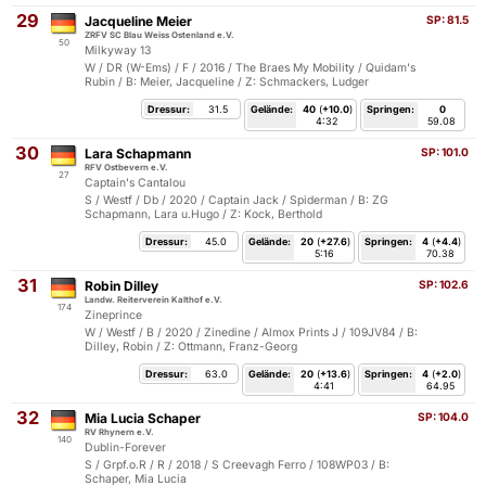
29
Jacqueline Meier
SP:
81.5
ZRFV SC Blau Weiss Ostenland e.V.
50
Milkyway 13
W / DR (W-Ems) / F / 2016 / The Braes My Mobility / Quidam's
Rubin / B: Meier, Jacqueline / Z: Schmackers, Ludger
Dressur:
31.5
Gelände:
40
(
+10.0
)
Springen:
0
4:32
59.08
30
Lara Schapmann
SP:
101.0
RFV Ostbevern e.V.
27
Captain's Cantalou
S / Westf / Db / 2020 / Captain Jack / Spiderman / B: ZG
Schapmann, Lara u.Hugo / Z: Kock, Berthold
Dressur:
45.0
Gelände:
20
(
+27.6
)
Springen:
4
(
+4.4
)
5:16
70.38
31
Robin Dilley
SP:
102.6
Landw. Reiterverein Kalthof e.V.
174
Zineprince
W / Westf / B / 2020 / Zinedine / Almox Prints J / 109JV84 / B:
Dilley, Robin / Z: Ottmann, Franz-Georg
Dressur:
63.0
Gelände:
20
(
+13.6
)
Springen:
4
(
+2.0
)
4:41
64.95
32
Mia Lucia Schaper
SP:
104.0
RV Rhynern e.V.
140
Dublin-Forever
S / Grpf.o.R / R / 2018 / S Creevagh Ferro / 108WP03 / B:
Schaper, Mia Lucia