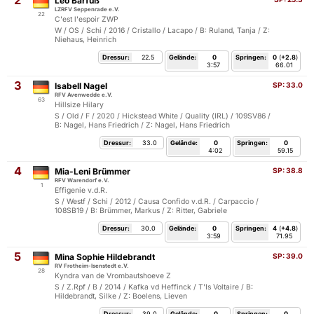
2
Leo Barfuß
LZRFV Seppenrade e.V.
22
C'est l'espoir ZWP
W / OS / Schi / 2016 / Cristallo / Lacapo / B: Ruland, Tanja / Z:
Niehaus, Heinrich
Dressur:
22.5
Gelände:
0
Springen:
0
(
+2.8
)
3:57
66.01
3
Isabell Nagel
SP:
33.0
RFV Avenwedde e.V.
63
Hillsize Hilary
S / Old / F / 2020 / Hickstead White / Quality (IRL) / 109SV86 /
B: Nagel, Hans Friedrich / Z: Nagel, Hans Friedrich
Dressur:
33.0
Gelände:
0
Springen:
0
4:02
59.15
4
Mia-Leni Brümmer
SP:
38.8
RFV Warendorf e.V.
1
Effigenie v.d.R.
S / Westf / Schi / 2012 / Causa Confido v.d.R. / Carpaccio /
108SB19 / B: Brümmer, Markus / Z: Ritter, Gabriele
Dressur:
30.0
Gelände:
0
Springen:
4
(
+4.8
)
3:59
71.95
5
Mina Sophie Hildebrandt
SP:
39.0
RV Frotheim-Isenstedt e.V.
28
Kyndra van de Vrombautshoeve Z
S / Z.Rpf / B / 2014 / Kafka vd Heffinck / T'Is Voltaire / B:
Hildebrandt, Silke / Z: Boelens, Lieven
Dressur:
39.0
Gelände:
0
Springen:
0