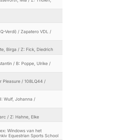
(Q-Verdi) / Zapatero VDL /
te, Birga / Z: Fick, Diedrich
antin / B: Poppe, Ulrike /
or Pleasure / 108LQ44 /
B: Wulf, Johanna /
arc / Z: Hahne, Elke
 (ex: Windows van het
hkiv Equestrian Sports School