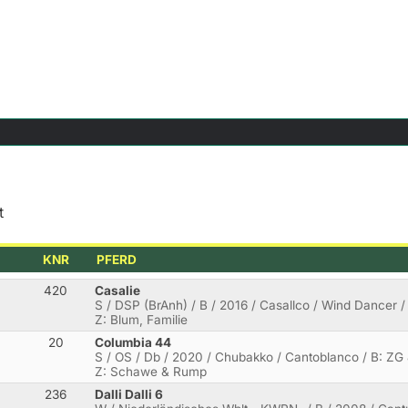
t
KNR
PFERD
420
Casalie
S / DSP (BrAnh) / B / 2016 / Casallco / Wind Dancer 
Z: Blum, Familie
20
Columbia 44
S / OS / Db / 2020 / Chubakko / Cantoblanco / B: ZG 
Z: Schawe & Rump
236
Dalli Dalli 6