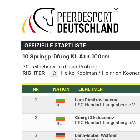
OFFIZIELLE STARTLISTE
10 Springprüfung Kl. A** 100cm
30 Teilnehmer in dieser Prüfung.
RICHTER
Heiko Koolman / Heinrich Kooner
C
NR
NATION
TEILNEHMER
1
Ivan Dimitrov Ivanov
RSC Handorf-Langenberg e.V.
BUL
2
Georgi Zhelezchev
RSC Handorf-Langenberg e.V.
BUL
3
Lena-Isabel Wolfsen