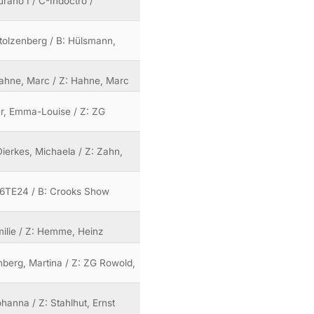
rano I / C-Indoctro /
tolzenberg / B: Hülsmann,
 Hahne, Marc / Z: Hahne, Marc
tter, Emma-Louise / Z: ZG
Dierkes, Michaela / Z: Zahn,
 106TE24 / B: Crooks Show
milie / Z: Hemme, Heinz
nberg, Martina / Z: ZG Rowold,
ohanna / Z: Stahlhut, Ernst