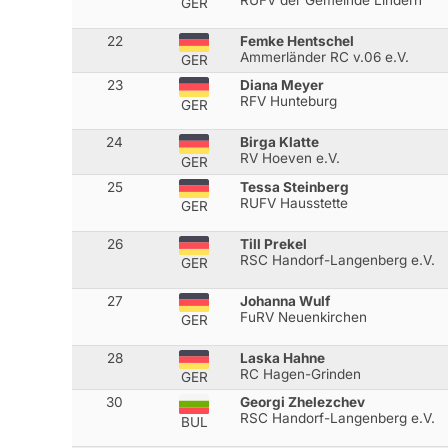
GER
22
Femke Hentschel
Ammerländer RC v.06 e.V.
GER
23
Diana Meyer
RFV Hunteburg
GER
24
Birga Klatte
RV Hoeven e.V.
GER
25
Tessa Steinberg
RUFV Hausstette
GER
26
Till Prekel
RSC Handorf-Langenberg e.V.
GER
27
Johanna Wulf
FuRV Neuenkirchen
GER
28
Laska Hahne
RC Hagen-Grinden
GER
30
Georgi Zhelezchev
RSC Handorf-Langenberg e.V.
BUL