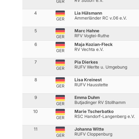
RV Suttorf e.V.
GER
4
Lia Hülsmann
Ammerländer RC v.06 e.V.
GER
5
Marc Hahne
RFV Vogtei-Ruthe
GER
6
Maja Kozian-Fleck
RV Vechta e.V.
GER
7
Pia Dierkes
RUFV Werlte u. Umgebung
GER
8
Lisa Kreinest
RUFV Hausstette
GER
9
Emma Duhm
Butjadinger RV Stollhamm
GER
10
Marie Tscherbatko
RSC Handorf-Langenberg e.V.
GER
11
Johanna Witte
RUFV Cloppenburg
GER