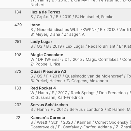
Norbert
184
Iluzia de Torrez
S / Grpf.o.R / B / 2019 / B: Hentschel, Femke
439
Itane
S / Niederländisches Wblt. -KWPN- / B / 2013 / Verdi 
B: Meyer, Diana / Z: Jager, A
251
Lady Lugar
S / OS / B / 2019 / Lex Lugar / Recaro Brillant / B: Klat
108
Magic Chocolate
W / DR (W-Ems) / Df / 2015 / Magic Cornflakes / Const
Z: Poppe, Ulrike
372
Quasi Pleasure AG
S / OS / F / 2017 / Quasimodo van de Molendreef / F
B: Prekel, Helene / Z: Görgens, Alexandra
183
Red Rocket 4
W / Hann / F / 2017 / Rock Springs / Don Frederico / 
Z: Gussmann, Karl-Friedrich
232
Servus Schätzchen
S / Hann / F / 2012 / Servus / Landor S / B: Hahne, M
22
Kannan's Corneta
S / Westf / Schi / 2020 / Kannan / Cornet Obolensky
Costersveld) / B: Csefalvay-Engfer, Adriana / Z: Zhas