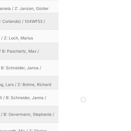
Daniela / Z: Janzen, Günter
K: Corlando) / 104WF53 /
s / Z: Loch, Marius
/ B: Paschertz, Max /
 B: Schneider, Janna /
ing, Lars / Z: Bohne, Richard
I / B: Schneider, Janna /
 / B: Oevermann, Stephanie /
ssevorth, Mia / Z: Tholen,