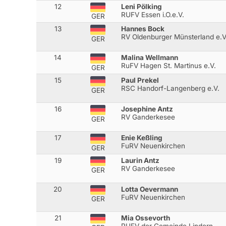
12
Leni Pölking
RUFV Essen i.O.e.V.
GER
13
Hannes Bock
RV Oldenburger Münsterland e.V
GER
14
Malina Wellmann
RuFV Hagen St. Martinus e.V.
GER
15
Paul Prekel
RSC Handorf-Langenberg e.V.
GER
16
Josephine Antz
RV Ganderkesee
GER
17
Enie Keßling
FuRV Neuenkirchen
GER
19
Laurin Antz
RV Ganderkesee
GER
20
Lotta Oevermann
FuRV Neuenkirchen
GER
21
Mia Ossevorth
RUFV der Gemeinde Lindern