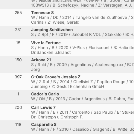
W / Niederländisches Wblt. -KWPN- / B / 2008 / Cantu
103WS13 / B: Schefczyk, Nadine / Z: Verstegen, A.J.
255
Tennesse 8
W / Hann / Db / 2014 / Tangelo van de Zuuthoeve / S
Carina / Z: Wiese, Gerald
231
Jumping Schätzchen
S / Z.Rpf / F / 2019 / Jaloubet K VDL / Stakkato / B:
15
Vive la Fortune
S / Hann / B / 2020 / V-Plus / Floriscount / B: Halbri
Dr.Sancken u.Brandt
150
Arkona 21
S / Rhld / B / 2009 / Argentinus / Acatenango xx / B: 
Jörg
397
C-Oak Grove's Jessies Z
W / Z.Rpf / B / 2014 / Chellsini Z / Papillon Rouge /
Jumping / Z: Gestüt Eichenhain GmbH
1
Cador's Carlo
W / Old / B / 2013 / Cador / Argentinus / B: Duhm, Fa
200
Carl Lewis 7
W / Hann / B / 2011 / Cardento / Sao Paulo / B: Stuke
Dr. Christoph u.Christoph F.
118
Casparello S
W / Hann / F / 2016 / Casalido / Gragenit / B: Witte, J