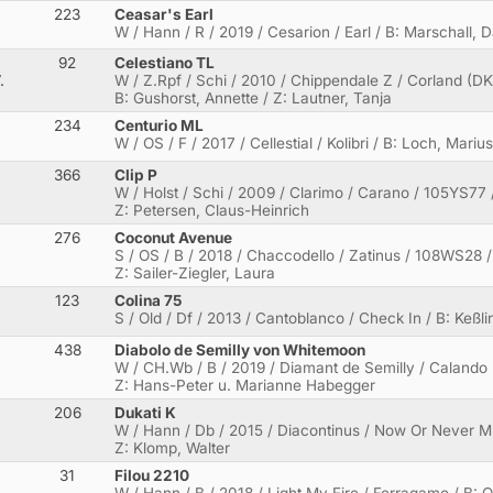
223
Ceasar's Earl
W / Hann / R / 2019 / Cesarion / Earl / B: Marschall, 
92
Celestiano TL
.
W / Z.Rpf / Schi / 2010 / Chippendale Z / Corland (D
B: Gushorst, Annette / Z: Lautner, Tanja
234
Centurio ML
W / OS / F / 2017 / Cellestial / Kolibri / B: Loch, Mariu
366
Clip P
W / Holst / Schi / 2009 / Clarimo / Carano / 105YS77 
Z: Petersen, Claus-Heinrich
276
Coconut Avenue
S / OS / B / 2018 / Chaccodello / Zatinus / 108WS28 /
Z: Sailer-Ziegler, Laura
123
Colina 75
S / Old / Df / 2013 / Cantoblanco / Check In / B: Keßl
438
Diabolo de Semilly von Whitemoon
W / CH.Wb / B / 2019 / Diamant de Semilly / Calando I
Z: Hans-Peter u. Marianne Habegger
206
Dukati K
W / Hann / Db / 2015 / Diacontinus / Now Or Never M
Z: Klomp, Walter
31
Filou 2210
W / Hann / B / 2018 / Light My Fire / Ferragamo / B: O