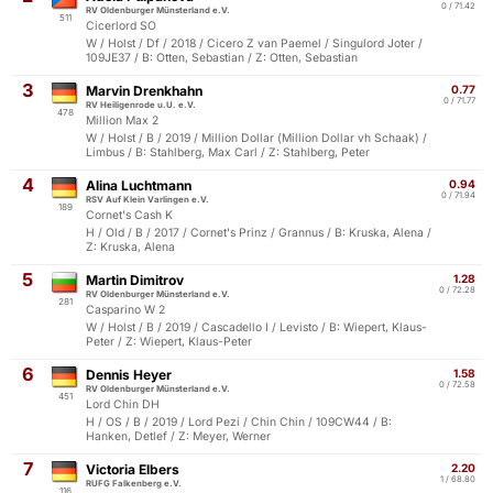
0 / 71.42
RV Oldenburger Münsterland e.V.
511
Cicerlord SO
W / Holst / Df / 2018 / Cicero Z van Paemel / Singulord Joter /
109JE37 / B: Otten, Sebastian / Z: Otten, Sebastian
3
Marvin Drenkhahn
0.77
0 / 71.77
RV Heiligenrode u.U. e.V.
478
Million Max 2
W / Holst / B / 2019 / Million Dollar (Million Dollar vh Schaak) /
Limbus / B: Stahlberg, Max Carl / Z: Stahlberg, Peter
4
Alina Luchtmann
0.94
0 / 71.94
RSV Auf Klein Varlingen e.V.
189
Cornet's Cash K
H / Old / B / 2017 / Cornet's Prinz / Grannus / B: Kruska, Alena /
Z: Kruska, Alena
5
Martin Dimitrov
1.28
0 / 72.28
RV Oldenburger Münsterland e.V.
281
Casparino W 2
W / Holst / B / 2019 / Cascadello I / Levisto / B: Wiepert, Klaus-
Peter / Z: Wiepert, Klaus-Peter
6
Dennis Heyer
1.58
0 / 72.58
RV Oldenburger Münsterland e.V.
451
Lord Chin DH
H / OS / B / 2019 / Lord Pezi / Chin Chin / 109CW44 / B:
Hanken, Detlef / Z: Meyer, Werner
7
Victoria Elbers
2.20
1 / 68.80
RUFG Falkenberg e.V.
116