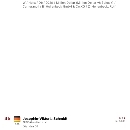
W / Holst / Db / 2020 / Million Dollar (Million Dollar vh Schaak) /
Canturano I / B: Hollenbeck GmbH & Co.KG / Z: Hollenbeck, Rolf
35
Josephin-Viktoria Schmidt
4.97
5 / 66.03
ZRFV Albachten e. V.
289
Diandra 51