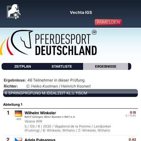
Vechta IGS
ANMELDEN
ZEITPLAN
STARTLISTE
ERGEBNISSE
Ergebnisse:
46 Teilnehmer in dieser Prüfung.
Richter:
C:
Heiko Koolman / Heinrich Koonert
6 SPRINGPRÜFUNG M.IDEALZEIT KL.L 115CM
Abteilung 1
1
Wilhelm Winkeler
0.15
0 / 70.85
RuFV Löningen-Böen-Bunnen v.1927 e.V.
469
Vaiana WW
S / OS / B / 2020 / Vagabond de la Pomme / Landjonker
(Fruhling) / B: Winkeler, Wilhelm / Z: Winkeler, Wilhelm
2
Adela Pulpanova
0.42