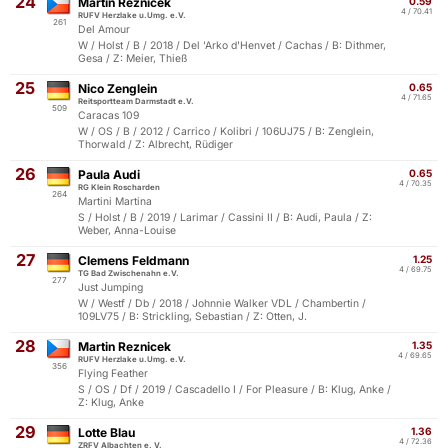
24
Martin Reznicek
0.59
4 / 70.41
RUFV Herzlake u.Umg. e.V.
261
Del Amour
W / Holst / B / 2018 / Del 'Arko d'Henvet / Cachas / B: Dithmer,
Gesa / Z: Meier, Thieß
25
Nico Zenglein
0.65
4 / 71.65
Reitsportteam Darmstadt e.V.
509
Caracas 109
W / OS / B / 2012 / Carrico / Kolibri / 106UJ75 / B: Zenglein,
Thorwald / Z: Albrecht, Rüdiger
26
Paula Audi
0.65
4 / 70.35
RG Klein Roscharden
264
Martini Martina
S / Holst / B / 2019 / Larimar / Cassini II / B: Audi, Paula / Z:
Weber, Anna-Louise
27
Clemens Feldmann
1.25
4 / 69.75
TG Bad Zwischenahn e.V.
277
Just Jumping
W / Westf / Db / 2018 / Johnnie Walker VDL / Chambertin /
109LV75 / B: Strickling, Sebastian / Z: Otten, J.
28
Martin Reznicek
1.35
4 / 69.65
RUFV Herzlake u.Umg. e.V.
356
Flying Feather
S / OS / Df / 2019 / Cascadello I / For Pleasure / B: Klug, Anke /
Z: Klug, Anke
29
Lotte Blau
1.36
4 / 72.36
ZRFV Albachten e. V.