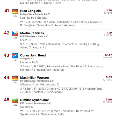
Nüßing GmbH / Z: Grade, Heinz
41
Nico Zenglein
2.70
9 / 73.70
Reitsportteam Darmstadt e.V.
510
I wanna be a Big Star
W / DSP (BrAnh) / B / 2016 / Champion / Con Sherry / 108MQ97 /
B: Zenglein, Thorwald / Z: Kauert, Andreas
42
Martin Reznicek
4.19
9 / 75.19
RUFV Herzlake u.Umg. e.V.
256
C'est Evi
S / OS / Schi / 2019 / Cellestial / Diamant de Semilly / B: Klug,
Anke / Z: Klug, Anke
43
Conor John Reed
19.47
9 / 90.47
RS Bippen e.V.
140
Himmlische 3
S / Westf / B / 2017 / Hickstead White / Plot Blue / B: Ramsbrock,
Heinrich / Z: Ramsbrock, Heinrich
44
Maximilian Wurster
6.65
10 / 77.65
RV Oldenburger Münsterland e.V.
46
Cilantina Drum VH Juxschot Z
S / Z.Rpf / F / 2019 / Cilanto XC Z / 109KC01 / B: SK Sportpferde
/ Z: Jan, Constant u.Els Vermeiren
45
Dimitar Kyuchukov
6.90
10 / 77.90
RSC Handorf-Langenberg e.V.
222
Okidoki 19
W / OS / Db / 2019 / Origi d'O / Cheenook / B: Kyuchukov
Sporthorses / Z: Stahlsmeier, Britta