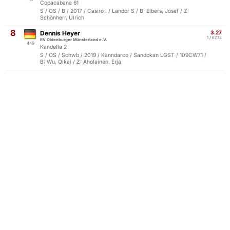
Copacabana 61
S / OS / B / 2017 / Casiro I / Landor S / B: Elbers, Josef / Z:
Schönherr, Ulrich
8
Dennis Heyer
3.27
1 / 67.73
RV Oldenburger Münsterland e.V.
449
Kandella 2
S / OS / Schwb / 2019 / Kanndarco / Sandokan LGST / 109CW71 /
B: Wu, Qikai / Z: Aholainen, Erja