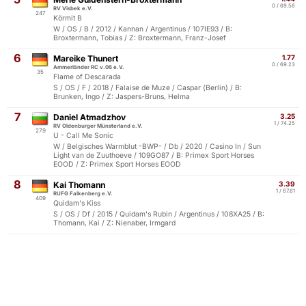
0 / 69.56
RV Visbek e.V.
247
Körmit B
W / OS / B / 2012 / Kannan / Argentinus / 107IE93 / B:
Broxtermann, Tobias / Z: Broxtermann, Franz-Josef
6
Mareike Thunert
1.77
0 / 69.23
Ammerländer RC v.06 e.V.
35
Flame of Descarada
S / OS / F / 2018 / Falaise de Muze / Caspar (Berlin) / B:
Brunken, Ingo / Z: Jaspers-Bruns, Helma
7
Daniel Atmadzhov
3.25
1 / 74.25
RV Oldenburger Münsterland e.V.
279
U - Call Me Sonic
W / Belgisches Warmblut -BWP- / Db / 2020 / Casino In / Sun
Light van de Zuuthoeve / 109GO87 / B: Primex Sport Horses
EOOD / Z: Primex Sport Horses EOOD
8
Kai Thomann
3.39
1 / 67.61
RUFG Falkenberg e.V.
409
Quidam's Kiss
S / OS / Df / 2015 / Quidam's Rubin / Argentinus / 108XA25 / B:
Thomann, Kai / Z: Nienaber, Irmgard