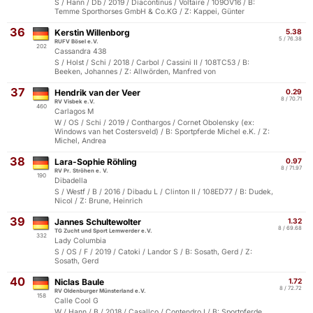
S / Hann / Db / 2019 / Diacontinus / Voltaire / 109OV16 / B:
Temme Sporthorses GmbH & Co.KG / Z: Kappei, Günter
36
Kerstin Willenborg
5.38
5 / 76.38
RUFV Bösel e.V.
202
Cassandra 438
S / Holst / Schi / 2018 / Carbol / Cassini II / 108TC53 / B:
Beeken, Johannes / Z: Allwörden, Manfred von
37
Hendrik van der Veer
0.29
8 / 70.71
RV Visbek e.V.
460
Carlagos M
W / OS / Schi / 2019 / Conthargos / Cornet Obolensky (ex:
Windows van het Costersveld) / B: Sportpferde Michel e.K. / Z:
Michel, Andrea
38
Lara-Sophie Röhling
0.97
8 / 71.97
RV Pr. Ströhen e. V.
190
Dibadella
S / Westf / B / 2016 / Dibadu L / Clinton II / 108ED77 / B: Dudek,
Nicol / Z: Brune, Heinrich
39
Jannes Schultewolter
1.32
8 / 69.68
TG Zucht und Sport Lemwerder e.V.
332
Lady Columbia
S / OS / F / 2019 / Catoki / Landor S / B: Sosath, Gerd / Z:
Sosath, Gerd
40
Niclas Baule
1.72
8 / 72.72
RV Oldenburger Münsterland e.V.
158
Calle Cool G
W / Hann / B / 2018 / Casallco / Contendro I / B: Sportpferde