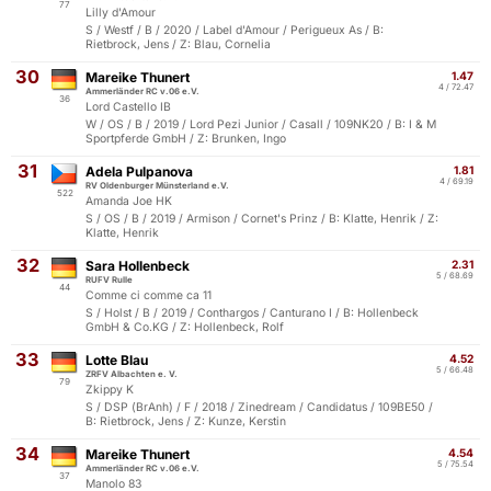
77
Lilly d'Amour
S / Westf / B / 2020 / Label d'Amour / Perigueux As / B:
Rietbrock, Jens / Z: Blau, Cornelia
30
Mareike Thunert
1.47
4 / 72.47
Ammerländer RC v.06 e.V.
36
Lord Castello IB
W / OS / B / 2019 / Lord Pezi Junior / Casall / 109NK20 / B: I & M
Sportpferde GmbH / Z: Brunken, Ingo
31
Adela Pulpanova
1.81
4 / 69.19
RV Oldenburger Münsterland e.V.
522
Amanda Joe HK
S / OS / B / 2019 / Armison / Cornet's Prinz / B: Klatte, Henrik / Z:
Klatte, Henrik
32
Sara Hollenbeck
2.31
5 / 68.69
RUFV Rulle
44
Comme ci comme ca 11
S / Holst / B / 2019 / Conthargos / Canturano I / B: Hollenbeck
GmbH & Co.KG / Z: Hollenbeck, Rolf
33
Lotte Blau
4.52
5 / 66.48
ZRFV Albachten e. V.
79
Zkippy K
S / DSP (BrAnh) / F / 2018 / Zinedream / Candidatus / 109BE50 /
B: Rietbrock, Jens / Z: Kunze, Kerstin
34
Mareike Thunert
4.54
5 / 75.54
Ammerländer RC v.06 e.V.
37
Manolo 83