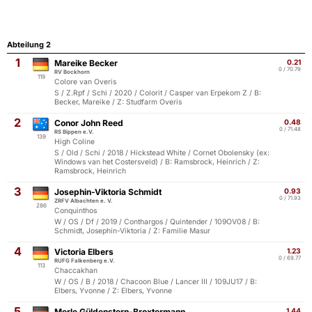
Abteilung 2
1
Mareike Becker
0.21
0 / 70.79
RV Bockhorn
119
Colore van Overis
S / Z.Rpf / Schi / 2020 / Colorit / Casper van Erpekom Z / B:
Becker, Mareike / Z: Studfarm Overis
2
Conor John Reed
0.48
0 / 71.48
RS Bippen e.V.
139
High Coline
S / Old / Schi / 2018 / Hickstead White / Cornet Obolensky (ex:
Windows van het Costersveld) / B: Ramsbrock, Heinrich / Z:
Ramsbrock, Heinrich
3
Josephin-Viktoria Schmidt
0.93
0 / 71.93
ZRFV Albachten e. V.
286
Conquinthos
W / OS / Df / 2019 / Conthargos / Quintender / 109OV08 / B:
Schmidt, Josephin-Viktoria / Z: Familie Masur
4
Victoria Elbers
1.23
0 / 69.77
RUFG Falkenberg e.V.
113
Chaccakhan
W / OS / B / 2018 / Chacoon Blue / Lancer III / 109JU17 / B:
Elbers, Yvonne / Z: Elbers, Yvonne
5
Merle Güldenstern-Broxtermann
1.44