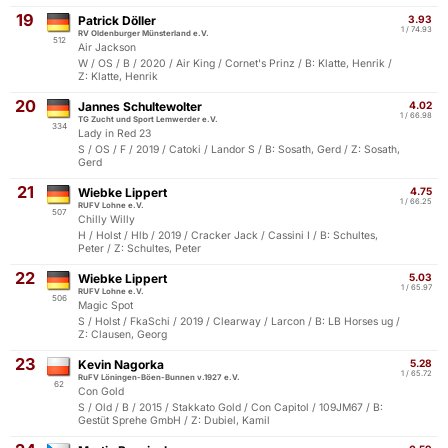
19
Patrick Döller
3.93
1 / 74.93
RV Oldenburger Münsterland e.V.
512
Air Jackson
W / OS / B / 2020 / Air King / Cornet's Prinz / B: Klatte, Henrik /
Z: Klatte, Henrik
20
Jannes Schultewolter
4.02
1 / 66.98
TG Zucht und Sport Lemwerder e.V.
334
Lady in Red 23
S / OS / F / 2019 / Catoki / Landor S / B: Sosath, Gerd / Z: Sosath,
Gerd
21
Wiebke Lippert
4.75
1 / 66.25
RUFV Lohne e.V.
507
Chilly Willy
H / Holst / Hlb / 2019 / Cracker Jack / Cassini I / B: Schultes,
Peter / Z: Schultes, Peter
22
Wiebke Lippert
5.03
1 / 65.97
RUFV Lohne e.V.
506
Magic Spot
S / Holst / FkaSchi / 2019 / Clearway / Larcon / B: LB Horses ug /
Z: Clausen, Georg
23
Kevin Nagorka
5.28
1 / 65.72
RuFV Löningen-Böen-Bunnen v.1927 e.V.
62
Con Gold
S / Old / B / 2015 / Stakkato Gold / Con Capitol / 109JM67 / B:
Gestüt Sprehe GmbH / Z: Dubiel, Kamil