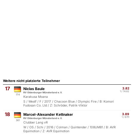
Weitere nicht platzierte Teilnehmer
17
Niclas Baule
3.82
1 / 74.82
RV Oldenburger Münsterland e.V.
174
Karakusa Moana
S / Westf / F / 2017 / Chacoon Blue / Olympic Fire / B: Komori
Fudosan Co. Ltd / Z: Schröder, Patrik-Viktor
18
Marcel-Alexander Kettnaker
3.89
1 / 67.11
RV Oldenburger Münsterland e.V.
361
Clubber Lang vR
W / OS / Schi / 2016 / Colman / Quintender / 108UM81 / B: AVR
Equimotion / Z: AVR Equimotion