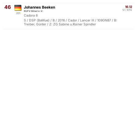
46
Johannes Beeken
16.12
12 / 87.12
RUFV Bösel e.V.
201
Cadora 6
S / DSP (BaWue) / B / 2016 / Cador / Lancer III / 109GN87 / B:
Treiber, Günter / Z: ZG Sabine u.Rainer Spindler