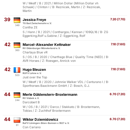
W / Westf / B / 2021 / Million Dollar (Million Dollar vh
Schaak) / Clinton I / B: Reznicek, Martin / Z: Reznicek,
Martin
39
Jessica Freye
7.20 (7.70)
TG Bad Zwischenahn e.V.
349
Contha ZE
S / Hann / B / 2021 / Conthargos / Kannan / 109QL16 / B: ZG
Eggerking,Rolf u.Sabine / Z: Eggerking, Rolf
42
Marcel-Alexander Kettnaker
7.10 (7.60)
RV Oldenburger Münsterland e.V.
360
Chartaya Blue vR
S / OS / B / 2020 / Charthago Blue / Quality Time (NED) / B:
AVR Horses / Z: Roesgen, Annick von
42
Hugo Bleuzen
7.10 (7.60)
RUFV Lohne e.V.
503
Just over the Top
W / Westf / B / 2020 / Johnnie Walker VDL / Canturano I / B:
Sporthorses Baackmann GmbH / Z: Bosch, G.J.
44
Merle Güldenstern-Broxtermann
6.70 (7.20)
RV Visbek e.V.
244
Darcobert B
W / OS / B / 2021 / Darco / Stakkato / B: Broxtermann,
Tobias / Z: Zuchthof Broxtermann
44
Wiktor Dziemidowicz
6.70 (7.20)
RuFV Löningen-Böen-Bunnen v.1927 e.V.
61
Con Cariano