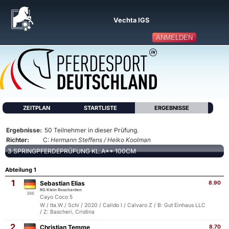
Vechta IGS
ANMELDEN
ZEITPLAN
STARTLISTE
ERGEBNISSE
Ergebnisse:
50 Teilnehmer in dieser Prüfung.
Richter:
C:
Hermann Steffens / Heiko Koolman
3 SPRINGPFERDEPRÜFUNG KL.A** 100CM
Abteilung 1
1
Sebastian Elias
8.90
RG Klein Roscharden
386
Cayo Coco 5
W / Ita.W / Schi / 2020 / Calido I / Calvaro Z / B: Gut Einhaus LLC
/ Z: Bascheri, Cristina
2
Christian Temme
8.70