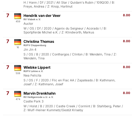
H / Hann / Df / 2021 / All Star / Quidam's Rubin / 109QI30 / B:
Freye, Andrea / Z: Knop, Hartmut
7
Hendrik van der Veer
8.00
RV Visbek e.V.
459
Auctor
W / OS / Df / 2020 / Aganix du Seigneur / Acorado I / B:
Sportpferde Michel e.K. / Z: Klindworth, Markus
7
Christina Thomas
8.00
RUFV Cloppenburg
16
Jin Jin 4
S / OS / B / 2020 / Conthargos / Clinton / B: Wendeln, Tina / Z:
Wendeln, Tina
7
Wiebke Lippert
8.00
RUFV Lohne e.V.
508
Nea Felicita
S / OS / F / 2020 / Flic en Flac AA / Zapateado / B: Kathmann,
Josef / Z: Kathmann, Josef
7
Marvin Drenkhahn
8.00
RV Heiligenrode u.U. e.V.
474
Castle Park 3
W / Holst / B / 2020 / Castle Creek / Cormint / B: Stahlberg, Peter /
Z: Wulf-Heiner Kummetz/Gestüt Kriseby