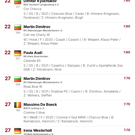
22
Dimitar Kyuchukov
7.80
RSC Handorf-Langenberg e.V.
221
Cor Chacca
S / OS / B / 2021 / Chacoon Blue / Cento / B: Hinners-Krogmann,
Ferdinand / Z: Hinners-Krogmann, Birgit
22
Martin Dimitrov
7.80
RV Oldenburger Münsterland e.V.
280
Call me Charly W
W / Holst / F / 2020 / Casall / Cassini I / B: Wiepert, Klaus-Peter /
Z: Wiepert, Klaus-Peter
22
Paula Audi
7.80
RG Klein Roscharden
257
Calanda 63
S / OS / B / 2021 / Casallco / Stalypso / B: Zucht u.Sportpferde Zey
GbR / Z: Hörstmann, Nina
27
Martin Dimitrov
7.70
RV Oldenburger Münsterland e.V.
284
Rosa Blue W
S / OS / B / 2021 / Diablue PS / Casiro I / B: Dimitrov, Annabelle /
Z: Wohlers, Steffen
27
Massimo De Boeck
7.70
RUFV Lastrup e.V.
130
Comme il blue
W / Westf / F / 2020 / Comme il faut NRW / Chacco-Blue / B:
Ramsbrock, Heinrich / Z: Ramsbrock, Heinrich
27
Irena Westerholt
7.70
TG Bad Zwischenahn e.V.