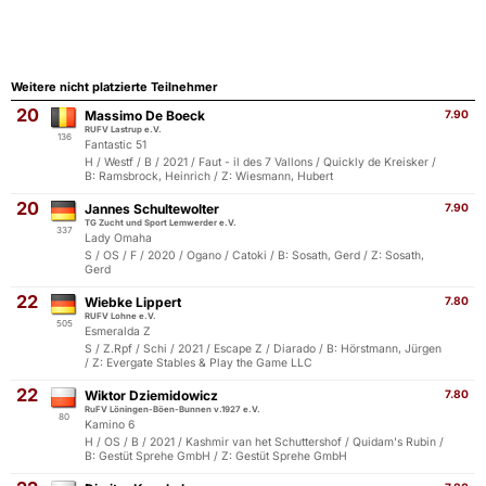
Weitere nicht platzierte Teilnehmer
20
Massimo De Boeck
7.90
RUFV Lastrup e.V.
136
Fantastic 51
H / Westf / B / 2021 / Faut - il des 7 Vallons / Quickly de Kreisker /
B: Ramsbrock, Heinrich / Z: Wiesmann, Hubert
20
Jannes Schultewolter
7.90
TG Zucht und Sport Lemwerder e.V.
337
Lady Omaha
S / OS / F / 2020 / Ogano / Catoki / B: Sosath, Gerd / Z: Sosath,
Gerd
22
Wiebke Lippert
7.80
RUFV Lohne e.V.
505
Esmeralda Z
S / Z.Rpf / Schi / 2021 / Escape Z / Diarado / B: Hörstmann, Jürgen
/ Z: Evergate Stables & Play the Game LLC
22
Wiktor Dziemidowicz
7.80
RuFV Löningen-Böen-Bunnen v.1927 e.V.
80
Kamino 6
H / OS / B / 2021 / Kashmir van het Schuttershof / Quidam's Rubin /
B: Gestüt Sprehe GmbH / Z: Gestüt Sprehe GmbH