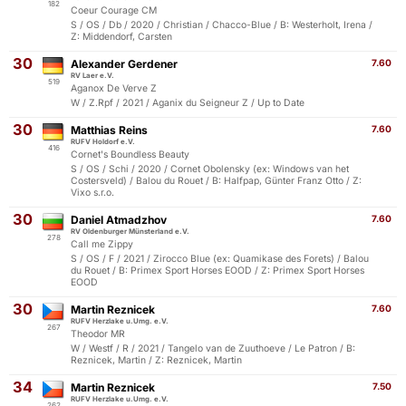
182
Coeur Courage CM
S / OS / Db / 2020 / Christian / Chacco-Blue / B: Westerholt, Irena /
Z: Middendorf, Carsten
30
Alexander Gerdener
7.60
RV Laer e.V.
519
Aganox De Verve Z
W / Z.Rpf / 2021 / Aganix du Seigneur Z / Up to Date
30
Matthias Reins
7.60
RUFV Holdorf e.V.
416
Cornet's Boundless Beauty
S / OS / Schi / 2020 / Cornet Obolensky (ex: Windows van het
Costersveld) / Balou du Rouet / B: Halfpap, Günter Franz Otto / Z:
Vixo s.r.o.
30
Daniel Atmadzhov
7.60
RV Oldenburger Münsterland e.V.
278
Call me Zippy
S / OS / F / 2021 / Zirocco Blue (ex: Quamikase des Forets) / Balou
du Rouet / B: Primex Sport Horses EOOD / Z: Primex Sport Horses
EOOD
30
Martin Reznicek
7.60
RUFV Herzlake u.Umg. e.V.
267
Theodor MR
W / Westf / R / 2021 / Tangelo van de Zuuthoeve / Le Patron / B:
Reznicek, Martin / Z: Reznicek, Martin
34
Martin Reznicek
7.50
RUFV Herzlake u.Umg. e.V.
262