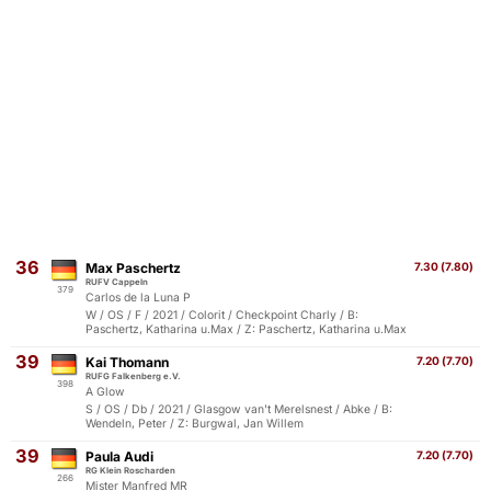
36
Max Paschertz
7.30 (7.80)
RUFV Cappeln
379
Carlos de la Luna P
W / OS / F / 2021 / Colorit / Checkpoint Charly / B:
Paschertz, Katharina u.Max / Z: Paschertz, Katharina u.Max
39
Kai Thomann
7.20 (7.70)
RUFG Falkenberg e.V.
398
A Glow
S / OS / Db / 2021 / Glasgow van't Merelsnest / Abke / B:
Wendeln, Peter / Z: Burgwal, Jan Willem
39
Paula Audi
7.20 (7.70)
RG Klein Roscharden
266
Mister Manfred MR