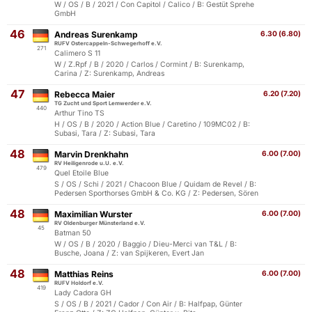
W / OS / B / 2021 / Con Capitol / Calico / B: Gestüt Sprehe
GmbH
46
Andreas Surenkamp
6.30 (6.80)
RUFV Ostercappeln-Schwegerhoff e.V.
271
Calimero S 11
W / Z.Rpf / B / 2020 / Carlos / Cormint / B: Surenkamp,
Carina / Z: Surenkamp, Andreas
47
Rebecca Maier
6.20 (7.20)
TG Zucht und Sport Lemwerder e.V.
440
Arthur Tino TS
H / OS / B / 2020 / Action Blue / Caretino / 109MC02 / B:
Subasi, Tara / Z: Subasi, Tara
48
Marvin Drenkhahn
6.00 (7.00)
RV Heiligenrode u.U. e.V.
479
Quel Etoile Blue
S / OS / Schi / 2021 / Chacoon Blue / Quidam de Revel / B:
Pedersen Sporthorses GmbH & Co. KG / Z: Pedersen, Sören
48
Maximilian Wurster
6.00 (7.00)
RV Oldenburger Münsterland e.V.
45
Batman 50
W / OS / B / 2020 / Baggio / Dieu-Merci van T&L / B:
Busche, Joana / Z: van Spijkeren, Evert Jan
48
Matthias Reins
6.00 (7.00)
RUFV Holdorf e.V.
419
Lady Cadora GH
S / OS / B / 2021 / Cador / Con Air / B: Halfpap, Günter