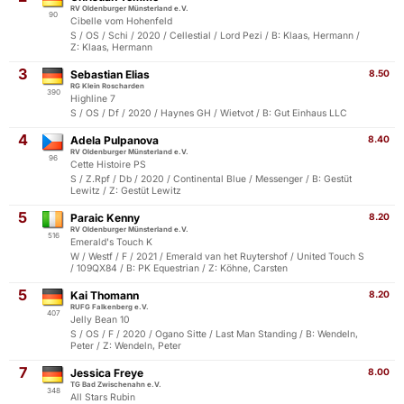
RV Oldenburger Münsterland e.V.
90
Cibelle vom Hohenfeld
S / OS / Schi / 2020 / Cellestial / Lord Pezi / B: Klaas, Hermann /
Z: Klaas, Hermann
3
Sebastian Elias
8.50
RG Klein Roscharden
390
Highline 7
S / OS / Df / 2020 / Haynes GH / Wietvot / B: Gut Einhaus LLC
4
Adela Pulpanova
8.40
RV Oldenburger Münsterland e.V.
96
Cette Histoire PS
S / Z.Rpf / Db / 2020 / Continental Blue / Messenger / B: Gestüt
Lewitz / Z: Gestüt Lewitz
5
Paraic Kenny
8.20
RV Oldenburger Münsterland e.V.
516
Emerald's Touch K
W / Westf / F / 2021 / Emerald van het Ruytershof / United Touch S
/ 109QX84 / B: PK Equestrian / Z: Köhne, Carsten
5
Kai Thomann
8.20
RUFG Falkenberg e.V.
407
Jelly Bean 10
S / OS / F / 2020 / Ogano Sitte / Last Man Standing / B: Wendeln,
Peter / Z: Wendeln, Peter
7
Jessica Freye
8.00
TG Bad Zwischenahn e.V.
348
All Stars Rubin