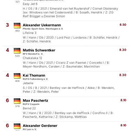
321
Easy Jet 6
H / OS / B / 2021 / Emerald van het Ruytershof / Cornet Obolensky
(ex: Windows van het Costersveld) / B: Sosath, Hendrik / Z: ZG
Ralf Blüggel u.Desiree Simon
3
Alexander Uekermann
8.50
Pferde-Sport-Gem. Nienhagen e.V.
483
Lifeline 3
W / Hann / Db / 2020 / Lord Pezi / Lordanos / B: Schäfer, Hendrik /
Z: Schäfer, Hendrik
4
Mathis Schwentker
8.30
RFV Nendorf e. V.
520
Chakalaka 12
W / Hann / Db / 2021 / Cicero Z van Paemel / Concetto I / B:
Meyer-Nordhorn, Carsten / Z: Baumeister, Maximilian
4
Kai Thomann
8.30
RUFG Falkenberg e.V.
406
Jebelle
S / OS / B / 2021 / Bentley van de Heffinck / Abke / B: Wendeln,
Peter / Z: Wendeln, Peter
6
Max Paschertz
8.10
RUFV Cappeln
378
Bernd 22
W / Hann / B / 2020 / Bentley van de Heffinck / Corofino II / B:
Paschertz, Katharina / Z: Stickamp, Matthias
6
Alexander Gerdener
8.10
RV Laer e.V.