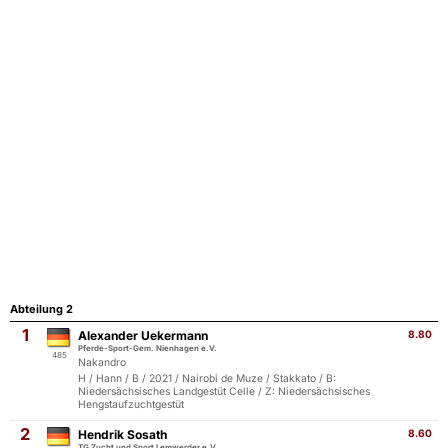
Abteilung 2
1
Alexander Uekermann
8.80
Pferde-Sport-Gem. Nienhagen e.V.
485
Nakandro
H / Hann / B / 2021 / Nairobi de Muze / Stakkato / B:
Niedersächsisches Landgestüt Celle / Z: Niedersächsisches
Hengstaufzuchtgestüt
2
Hendrik Sosath
8.60
TG Zucht und Sport Lemwerder e.V.