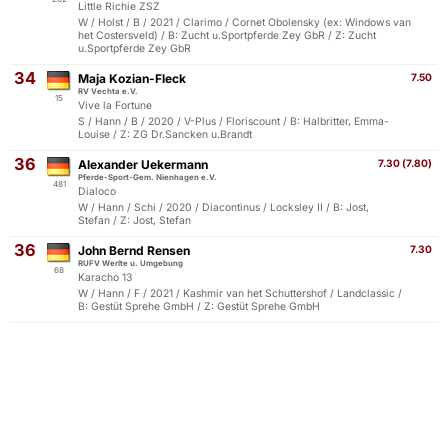
Little Richie ZSZ
W / Holst / B / 2021 / Clarimo / Cornet Obolensky (ex: Windows van
het Costersveld) / B: Zucht u.Sportpferde Zey GbR / Z: Zucht
u.Sportpferde Zey GbR
34
Maja Kozian-Fleck
7.50
RV Vechta e.V.
15
Vive la Fortune
S / Hann / B / 2020 / V-Plus / Floriscount / B: Halbritter, Emma-
Louise / Z: ZG Dr.Sancken u.Brandt
36
Alexander Uekermann
7.30 (7.80)
Pferde-Sport-Gem. Nienhagen e.V.
481
Dialoco
W / Hann / Schi / 2020 / Diacontinus / Locksley II / B: Jost,
Stefan / Z: Jost, Stefan
36
John Bernd Rensen
7.30
RUFV Werlte u. Umgebung
68
Karacho 13
W / Hann / F / 2021 / Kashmir van het Schuttershof / Landclassic /
B: Gestüt Sprehe GmbH / Z: Gestüt Sprehe GmbH