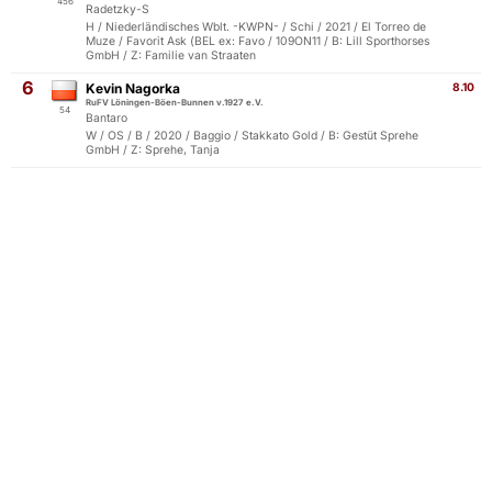
456
Radetzky-S
H / Niederländisches Wblt. -KWPN- / Schi / 2021 / El Torreo de
Muze / Favorit Ask (BEL ex: Favo / 109ON11 / B: Lill Sporthorses
GmbH / Z: Familie van Straaten
6
Kevin Nagorka
8.10
RuFV Löningen-Böen-Bunnen v.1927 e.V.
54
Bantaro
W / OS / B / 2020 / Baggio / Stakkato Gold / B: Gestüt Sprehe
GmbH / Z: Sprehe, Tanja