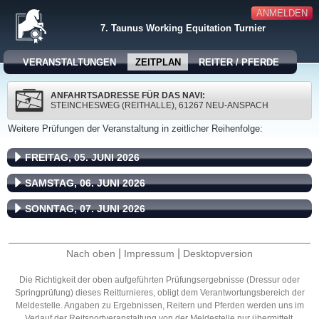
ANMELDEN
7. Taunus Working Equitation Turnier
VERANSTALTUNGEN
ZEITPLAN
REITER / PFERDE
ANFAHRTSADRESSE FÜR DAS NAVI:
STEINCHESWEG (REITHALLE), 61267 NEU-ANSPACH
Weitere Prüfungen der Veranstaltung in zeitlicher Reihenfolge:
FREITAG, 05. JUNI 2026
SAMSTAG, 06. JUNI 2026
SONNTAG, 07. JUNI 2026
|
|
Nach oben
Impressum
Desktopversion
Die Richtigkeit der oben aufgeführten Prüfungsergebnisse (Dressur oder
Springprüfung) dieses Reitturnieres, obligt dem Verantwortungsbereich der
Meldestelle. Angaben zu Ergebnissen, Reitern und Pferden werden uns im
Verlauf der Reitsportveranstaltung von der Meldestelle nur übermittelt.