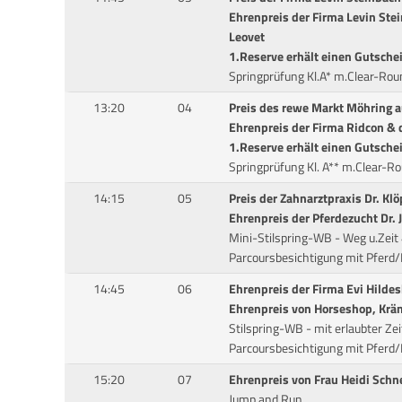
Ehrenpreis der Firma Levin St
Leovet
1.Reserve erhält einen Gutsche
Springprüfung Kl.A* m.Clear-Ro
13:20
04
Preis des rewe Markt Möhring a
Ehrenpreis der Firma Ridcon &
1.Reserve erhält einen Gutsche
Springprüfung Kl. A** m.Clear-
14:15
05
Preis der Zahnarztpraxis Dr. Kl
Ehrenpreis der Pferdezucht Dr.
Mini-Stilspring-WB - Weg u.Zei
Parcoursbesichtigung mit Pferd
14:45
06
Ehrenpreis der Firma Evi Hilde
Ehrenpreis von Horseshop, Kräm
Stilspring-WB - mit erlaubter Z
Parcoursbesichtigung mit Pferd
15:20
07
Ehrenpreis von Frau Heidi Schne
Jump and Run