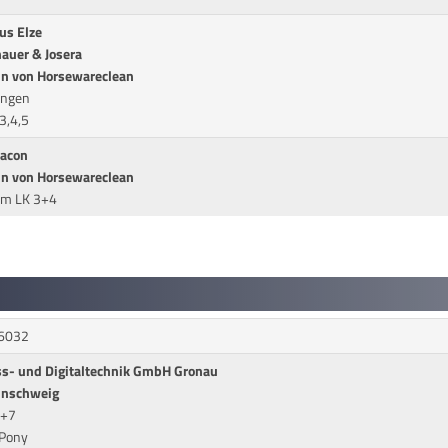
us Elze
auer & Josera
in von Horsewareclean
ingen
3,4,5
vacon
in von Horsewareclean
cm LK 3+4
 6032
ss- und Digitaltechnik GmbH Gronau
unschweig
6+7
/Pony