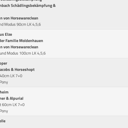
einbach Schädlingsbekämpfung &
in von Horsewareclean
und Modus 90cm LK 4,5,6
us Elze
 der Familie Moldenhauen
in von Horsewareclean
Round Modus 100cm LK 4,5,6
öpper
 Jacobs & Horseshopt
t 40cm LK 7+0
/Pony
sheim
er & Alpurial
eit 60cm LK 7+0
/Pony
lle