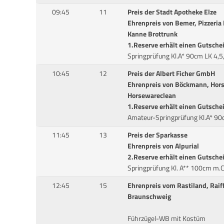
09:45
11
Preis der Stadt Apotheke Elze
Ehrenpreis von Bemer, Pizzeria
Kanne Brottrunk
1.Reserve erhält einen Gutsche
Springprüfung Kl.A* 90cm LK 4,5
10:45
12
Preis der Albert Ficher GmbH
Ehrenpreis von Böckmann, Hors
Horsewareclean
1.Reserve erhält einen Gutsche
Amateur-Springprüfung Kl.A* 90
11:45
13
Preis der Sparkasse
Ehrenpreis von Alpurial
2.Reserve erhält einen Gutsche
Springprüfung Kl. A** 100cm m.
12:45
15
Ehrenpreis vom Rastiland, Raif
Braunschweig
Führzügel-WB mit Kostüm