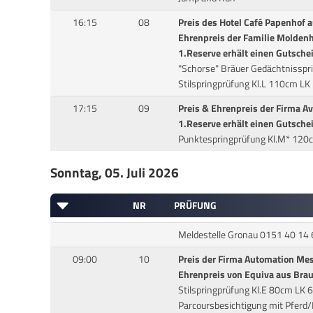
16:15
08
Preis des Hotel Café Papenhof a
Ehrenpreis der Familie Moldenh
1.Reserve erhält einen Gutsche
"Schorse" Bräuer Gedächtnisspr
Stilspringprüfung Kl.L 110cm LK 
17:15
09
Preis & Ehrenpreis der Firma A
1.Reserve erhält einen Gutsche
Punktespringprüfung Kl.M* 120
Sonntag, 05. Juli 2026
NR
PRÜFUNG
Meldestelle Gronau 0151 40 14
09:00
10
Preis der Firma Automation Me
Ehrenpreis von Equiva aus Bra
Stilspringprüfung Kl.E 80cm LK 
Parcoursbesichtigung mit Pferd