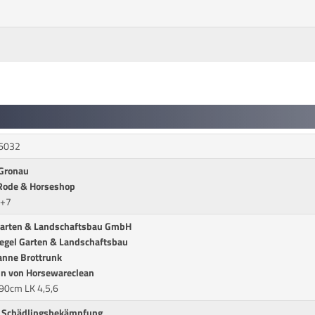
 6032
 Gronau
 Rode & Horseshop
6+7
 Garten & Landschaftsbau GmbH
legel Garten & Landschaftsbau
anne Brottrunk
in von Horsewareclean
 90cm LK 4,5,6
ch Schädlingsbekämpfung