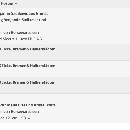
e Kostüm~
njamin Sadikovic aus Gronau
ng Benjamin Sadikovic und
in von Horsewareclean
nd Modus 110cm LK 3,4,5
&Eicke, Krämer & Halberstädter
p
&Eicke, Krämer & Halberstädter
p
&Eicke, Krämer & Halberstädter
p
chnik aus Elze und Kristallkraft
in von Horsewareclean
unde 120cm LK 3+4