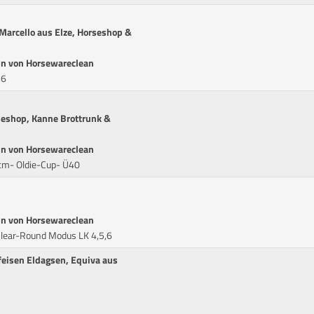
 Marcello aus Elze, Horseshop &
in von Horsewareclean
,6
eshop, Kanne Brottrunk &
in von Horsewareclean
cm- Oldie-Cup- Ü40
in von Horsewareclean
Clear-Round Modus LK 4,5,6
feisen Eldagsen, Equiva aus