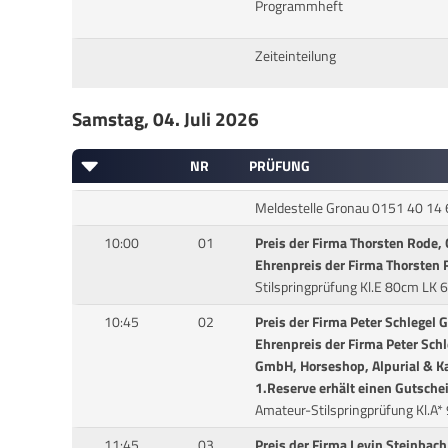
Programmheft
Zeiteinteilung
Samstag, 04. Juli 2026
NR
PRÜFUNG
Meldestelle Gronau 0151 40 14
10:00
01
Preis der Firma Thorsten Rode,
Ehrenpreis der Firma Thorsten
Stilspringprüfung Kl.E 80cm LK 
10:45
02
Preis der Firma Peter Schlegel
Ehrenpreis der Firma Peter Sch
GmbH, Horseshop, Alpurial & K
1.Reserve erhält einen Gutsche
Amateur-Stilspringprüfung Kl.A*
11:45
03
Preis der Firma Levin Steinba