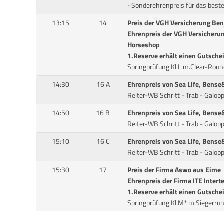
~Sonderehrenpreis für das best
13:15
14
Preis der VGH Versicherung Be
Ehrenpreis der VGH Versicheru
Horseshop
1.Reserve erhält einen Gutsche
Springprüfung Kl.L m.Clear-Rou
14:30
16 A
Ehrenpreis von Sea Life, Bense
Reiter-WB Schritt - Trab - Galop
14:50
16 B
Ehrenpreis von Sea Life, Bense
Reiter-WB Schritt - Trab - Galop
15:10
16 C
Ehrenpreis von Sea Life, Bense
Reiter-WB Schritt - Trab - Galop
15:30
17
Preis der Firma Aswo aus Eime
Ehrenpreis der Firma ITE Interte
1.Reserve erhält einen Gutsche
Springprüfung Kl.M* m.Siegerr