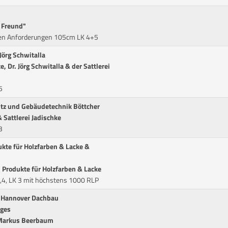
n Freund"
den Anforderungen 105cm LK 4+5
 Jörg Schwitalla
, Dr. Jörg Schwitalla & der Sattlerei
5
litz und Gebäudetechnik Böttcher
 Sattlerei Jadischke
3
kte für Holzfarben & Lacke &
Produkte für Holzfarben & Lacke
,4, LK 3 mit höchstens 1000 RLP
 & Hannover Dachbau
rges
n Markus Beerbaum