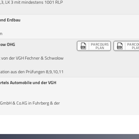
,3, LK 3 mit mindestens 1001 RLP
 und Erdbau
cm
olow OHG
PARCOURS
PARCO
PLAN
PLA
t von der VGH Fechner & Schwolow
kation aus den Prüfungen 8,9,10,11
artels Automobile und der VGH
 GmbH & Co.KG in Fuhrberg & der