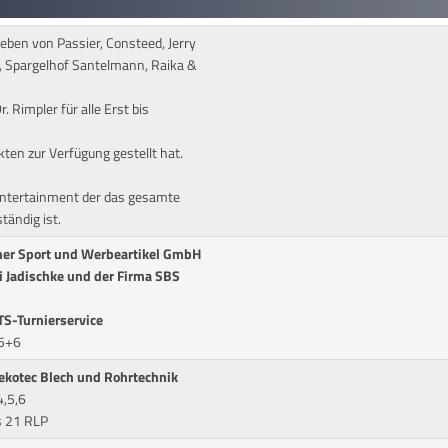
ben von Passier, Consteed, Jerry
y, Spargelhof Santelmann, Raika &
. Rimpler für alle Erst bis
kten zur Verfügung gestellt hat.
Entertainment der das gesamte
tändig ist.
hner Sport und Werbeartikel GmbH
ei Jadischke und der Firma SBS
TS-Turnierservice
 5+6
lekotec Blech und Rohrtechnik
4,5,6
s 21 RLP