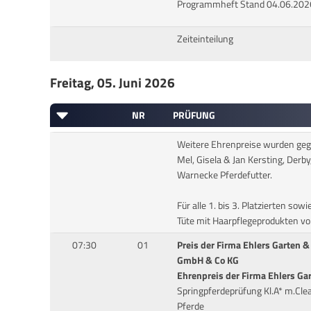
Programmheft Stand 04.06.202
Zeiteinteilung
Freitag, 05. Juni 2026
NR
PRÜFUNG
Weitere Ehrenpreise wurden gege
Mel, Gisela & Jan Kersting, Derb
Warnecke Pferdefutter.
Für alle 1. bis 3. Platzierten sowi
Tüte mit Haarpflegeprodukten v
07:30
01
Preis der Firma Ehlers Garten 
GmbH & Co KG
Ehrenpreis der Firma Ehlers Ga
Springpferdeprüfung Kl.A* m.Cl
Pferde