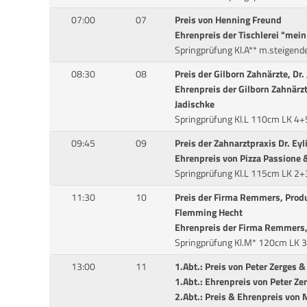
07:00
07
Preis von Henning Freund
Ehrenpreis der Tischlerei "mei
Springprüfung Kl.A** m.steigen
08:30
08
Preis der Gilborn Zahnärzte, Dr.
Ehrenpreis der Gilborn Zahnärzte
Jadischke
Springprüfung Kl.L 110cm LK 4+
09:45
09
Preis der Zahnarztpraxis Dr. Ey
Ehrenpreis von Pizza Passione &
Springprüfung Kl.L 115cm LK 2+
11:30
10
Preis der Firma Remmers, Produ
Flemming Hecht
Ehrenpreis der Firma Remmers, 
Springprüfung Kl.M* 120cm LK 3
13:00
11
1.Abt.: Preis von Peter Zerges
1.Abt.: Ehrenpreis von Peter Ze
2.Abt.: Preis & Ehrenpreis vo