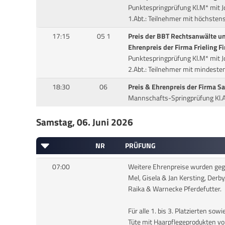
Punktespringprüfung Kl.M* mit
1.Abt.: Teilnehmer mit höchsten
17:15
05 1
Preis der BBT Rechtsanwälte u
Ehrenpreis der Firma Frieling 
Punktespringprüfung Kl.M* mit
2.Abt.: Teilnehmer mit mindest
18:30
06
Preis & Ehrenpreis der Firma
Mannschafts-Springprüfung Kl.
Samstag, 06. Juni 2026
NR
PRÜFUNG
07:00
Weitere Ehrenpreise wurden gege
Mel, Gisela & Jan Kersting, Derb
Raika & Warnecke Pferdefutter.
Für alle 1. bis 3. Platzierten sowi
Tüte mit Haarpflegeprodukten v