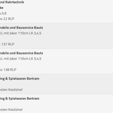
 und Rohrtechnik
hke
4,5,6
ns 22 RLP
mobile und Bauservice Bautz
.L mit Joker 110cm LK 3,4,5
s 137 RLP
mobile und Bauservice Bautz
.L mit Joker 110cm LK 3,4,5
ens 138 RLP
ing & Spielwaren Bertram
önsten Kostüme!
ing & Spielwaren Bertram
önsten Kostüme!