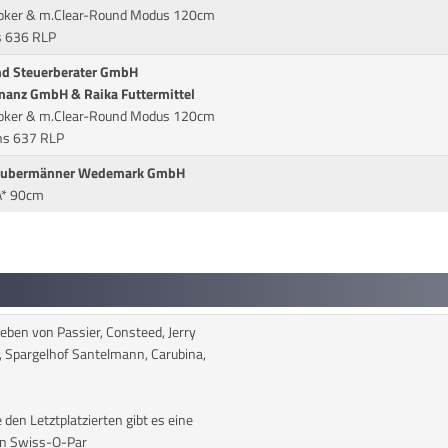
 Joker & m.Clear-Round Modus 120cm
s 636 RLP
nd Steuerberater GmbH
Finanz GmbH & Raika Futtermittel
 Joker & m.Clear-Round Modus 120cm
ens 637 RLP
 Saubermänner Wedemark GmbH
A* 90cm
ben von Passier, Consteed, Jerry
y, Spargelhof Santelmann, Carubina,
e den Letztplatzierten gibt es eine
on Swiss-O-Par