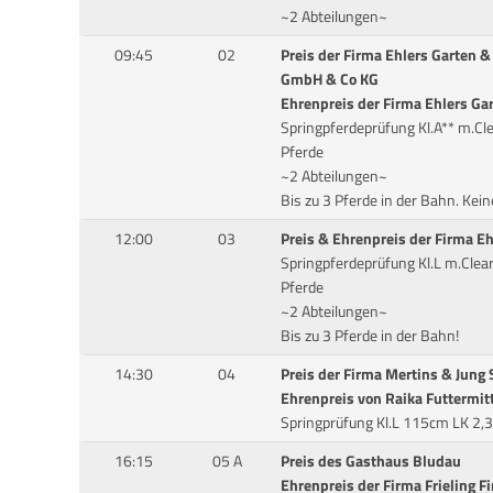
~2 Abteilungen~
09:45
02
Preis der Firma Ehlers Garten 
GmbH & Co KG
Ehrenpreis der Firma Ehlers Ga
Springpferdeprüfung Kl.A** m.C
Pferde
~2 Abteilungen~
Bis zu 3 Pferde in der Bahn. Kein
12:00
03
Preis & Ehrenpreis der Firma E
Springpferdeprüfung Kl.L m.Cle
Pferde
~2 Abteilungen~
Bis zu 3 Pferde in der Bahn!
14:30
04
Preis der Firma Mertins & Jung
Ehrenpreis von Raika Futtermitt
Springprüfung Kl.L 115cm LK 2,3
16:15
05 A
Preis des Gasthaus Bludau
Ehrenpreis der Firma Frieling 