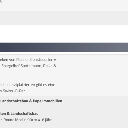
6
ben von Passier, Consteed, Jerry
y, Spargelhof Santelmann, Raika &
e den Letztplatzierten gibt es eine
on Swiss-O-Par
& Landschaftsbau & Pape Immobilien
rten & Landschaftsbau
ear-Round Modus 90cm 4-6 jähr.