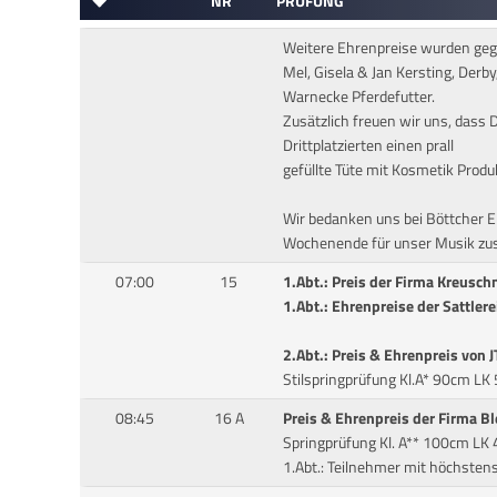
NR
PRÜFUNG
Weitere Ehrenpreise wurden gege
Mel, Gisela & Jan Kersting, Derb
Warnecke Pferdefutter.
Zusätzlich freuen wir uns, dass Dr
Drittplatzierten einen prall
gefüllte Tüte mit Kosmetik Produ
Wir bedanken uns bei Böttcher 
Wochenende für unser Musik zus
07:00
15
1.Abt.: Preis der Firma Kreusc
1.Abt.: Ehrenpreise der Sattler
2.Abt.: Preis & Ehrenpreis von J
Stilspringprüfung Kl.A* 90cm LK
08:45
16 A
Preis & Ehrenpreis der Firma B
Springprüfung Kl. A** 100cm LK 
1.Abt.: Teilnehmer mit höchsten