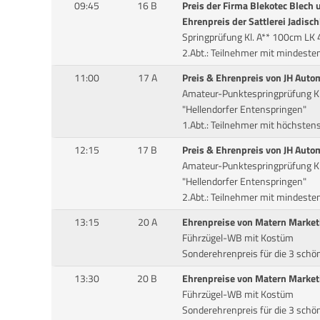
09:45
16 B
Preis der Firma Blekotec Blech
Ehrenpreis der Sattlerei Jadisc
Springprüfung Kl. A** 100cm LK 
2.Abt.: Teilnehmer mit mindeste
11:00
17 A
Preis & Ehrenpreis von JH Auto
Amateur-Punktespringprüfung Kl
"Hellendorfer Entenspringen"
1.Abt.: Teilnehmer mit höchsten
12:15
17 B
Preis & Ehrenpreis von JH Auto
Amateur-Punktespringprüfung Kl
"Hellendorfer Entenspringen"
2.Abt.: Teilnehmer mit mindest
13:15
20 A
Ehrenpreise von Matern Market
Führzügel-WB mit Kostüm
Sonderehrenpreis für die 3 sch
13:30
20 B
Ehrenpreise von Matern Market
Führzügel-WB mit Kostüm
Sonderehrenpreis für die 3 sch