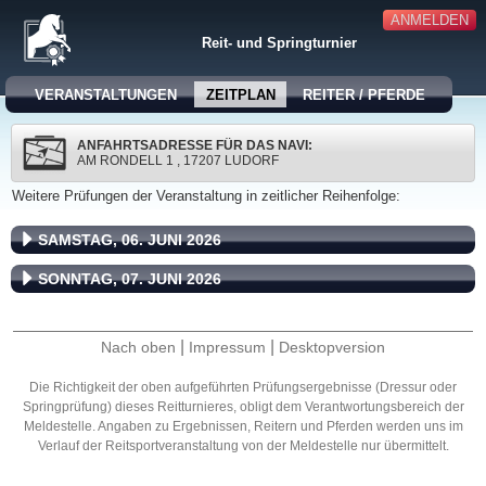
ANMELDEN
Reit- und Springturnier
VERANSTALTUNGEN
ZEITPLAN
REITER / PFERDE
ANFAHRTSADRESSE FÜR DAS NAVI:
AM RONDELL 1 , 17207 LUDORF
Weitere Prüfungen der Veranstaltung in zeitlicher Reihenfolge:
SAMSTAG, 06. JUNI 2026
SONNTAG, 07. JUNI 2026
|
|
Nach oben
Impressum
Desktopversion
Die Richtigkeit der oben aufgeführten Prüfungsergebnisse (Dressur oder
Springprüfung) dieses Reitturnieres, obligt dem Verantwortungsbereich der
Meldestelle. Angaben zu Ergebnissen, Reitern und Pferden werden uns im
Verlauf der Reitsportveranstaltung von der Meldestelle nur übermittelt.