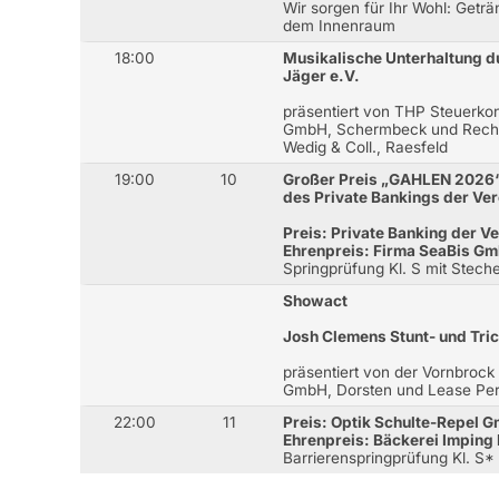
Wir sorgen für Ihr Wohl: Getr
dem Innenraum
18:00
Musikalische Unterhaltung d
Jäger e.V.
präsentiert von THP Steuerkon
GmbH, Schermbeck und Rechts
Wedig & Coll., Raesfeld
19:00
10
Großer Preis „GAHLEN 2026
des Private Bankings der Ve
Preis: Private Banking der V
Ehrenpreis: Firma SeaBis G
Springprüfung Kl. S mit Stec
Showact
Josh Clemens Stunt- und Tri
präsentiert von der Vornbroc
GmbH, Dorsten und Lease Per
22:00
11
Preis: Optik Schulte-Repel 
Ehrenpreis: Bäckerei Imping
Barrierenspringprüfung Kl. S*