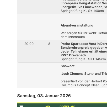
Ehrenpreis Hengststation S
Energetix Eva Linneweber, 
Springprüfung Kl. S* 140cm
Abendveranstaltung
Wir sorgen für Ihr Wohl: Getr
dem Innenraum
20:00
8
Preis: Sparkasse Vest in Dor
Sonderehrenpreis gegeben 
Jeder Teilnehmer erhält ein
RWZ Drevenack
Springprüfung Kl. S** 145cm
Showact
Josh Clemens Stunt- und Tr
präsentiert von der Herbert 
Columbus Concept Clean, S
Samstag, 03. Januar 2026
NR
PRÜFUNG