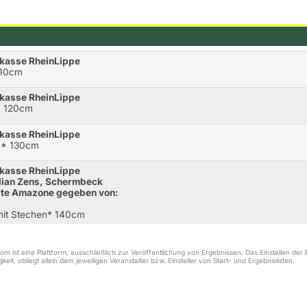
rkasse RheinLippe
110cm
rkasse RheinLippe
* 120cm
rkasse RheinLippe
** 130cm
rkasse RheinLippe
ilian Zens, Schermbeck
este Amazone gegeben von:
mit Stechen* 140cm
m ist eine Plattform, ausschließlich zur Veröffentlichung von Ergebnissen. Das Einstellen de
keit, obliegt allein dem jeweiligen Veranstalter bzw. Einsteller von Start- und Ergebnislisten.