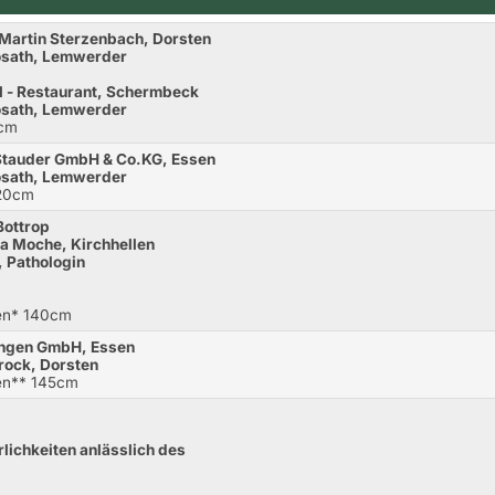
Martin Sterzenbach, Dorsten
Sosath, Lemwerder
el - Restaurant, Schermbeck
Sosath, Lemwerder
0cm
 Stauder GmbH & Co.KG, Essen
Sosath, Lemwerder
120cm
Bottrop
na Moche, Kirchhellen
, Pathologin
hen* 140cm
ungen GmbH, Essen
rock, Dorsten
hen** 145cm
lichkeiten anlässlich des