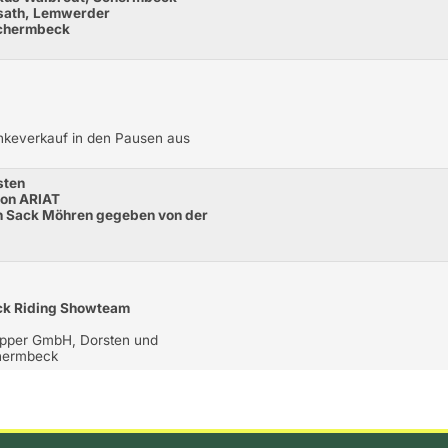
osath, Lemwerder
Schermbeck
änkeverkauf in den Pausen aus
sten
von ARIAT
en Sack Möhren gegeben von der
ick Riding Showteam
Köpper GmbH, Dorsten und
chermbeck