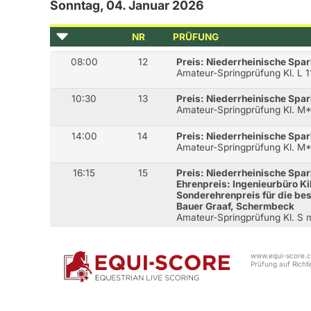
Sonntag, 04. Januar 2026
NR
PRÜFUNG
08:00
12
Preis: Niederrheinische Spa
Amateur-Springprüfung Kl. L 
10:30
13
Preis: Niederrheinische Spa
Amateur-Springprüfung Kl. M
14:00
14
Preis: Niederrheinische Spa
Amateur-Springprüfung Kl. M
16:15
15
Preis: Niederrheinische Spa
Ehrenpreis: Ingenieurbüro K
Sonderehrenpreis für die b
Bauer Graaf, Schermbeck
Amateur-Springprüfung Kl. S 
www.equi-score.co
Prüfung auf Richtig