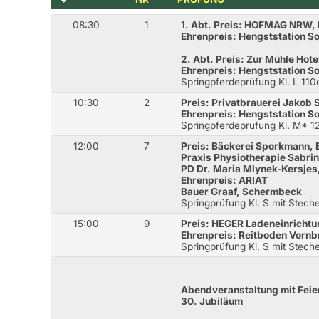
08:30
1
1. Abt. Preis: HOFMAG NRW, 
Ehrenpreis: Hengststation 
2. Abt. Preis: Zur Mühle Hot
Ehrenpreis: Hengststation 
Springpferdeprüfung Kl. L 11
10:30
2
Preis: Privatbrauerei Jakob
Ehrenpreis: Hengststation 
Springpferdeprüfung Kl. M* 
12:00
7
Preis: Bäckerei Sporkmann, 
Praxis Physiotherapie Sabri
PD Dr. Maria Mlynek-Kersjes
Ehrenpreis: ARIAT
Bauer Graaf, Schermbeck
Springprüfung Kl. S mit Stec
15:00
9
Preis: HEGER Ladeneinricht
Ehrenpreis: Reitboden Vornb
Springprüfung Kl. S mit Stec
Abendveranstaltung mit Feier
30. Jubiläum