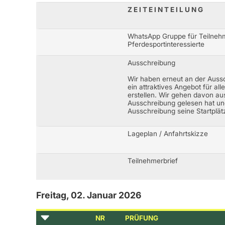
Z E I T E I N T E I L U N G
WhatsApp Gruppe für Teilneh
Pferdesportinteressierte
Ausschreibung
Wir haben erneut an der Auss
ein attraktives Angebot für all
erstellen. Wir gehen davon au
Ausschreibung gelesen hat un
Ausschreibung seine Startplätz
Lageplan / Anfahrtskizze
Teilnehmerbrief
Freitag, 02. Januar 2026
NR
PRÜFUNG