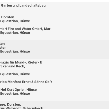
in Garten und Landschaftsbau,
, Dorsten
 Equestrian, Hünxe
GmbH Fire and Water GmbH, Marl
 Equestrian, Hünxe
ten
sten
 Equestrian, Hünxe
raxis für Mund-, Kiefer- &
Ercken und Keck,
 Equestrian, Hünxe
trieb Manfred Ernst & Söhne GbR
Hof Kurt Opriel, Hünxe
 Equestrian, Hünxe
gge, Dorsten,
rkus Walbrodt, Schermbeck