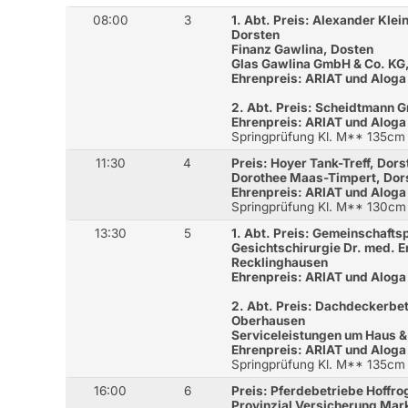
08:00
3
1. Abt. Preis: Alexander Kle
Dorsten
Finanz Gawlina, Dosten
Glas Gawlina GmbH & Co. KG
Ehrenpreis: ARIAT und Aloga
2. Abt. Preis: Scheidtmann 
Ehrenpreis: ARIAT und Aloga
Springprüfung Kl. M** 135cm
11:30
4
Preis: Hoyer Tank-Treff, Dors
Dorothee Maas-Timpert, Dor
Ehrenpreis: ARIAT und Aloga
Springprüfung Kl. M** 130cm
13:30
5
1. Abt. Preis: Gemeinschaftsp
Gesichtschirurgie Dr. med. 
Recklinghausen
Ehrenpreis: ARIAT und Aloga
2. Abt. Preis: Dachdeckerbe
Oberhausen
Serviceleistungen um Haus & 
Ehrenpreis: ARIAT und Aloga
Springprüfung Kl. M** 135cm
16:00
6
Preis: Pferdebetriebe Hoffro
Provinzial Versicherung Ma