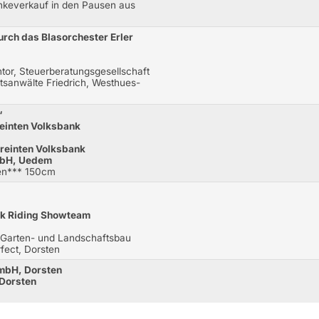
änkeverkauf in den Pausen aus
urch das Blasorchester Erler
tor, Steuerberatungsgesellschaft
anwälte Friedrich, Westhues-
“
reinten Volksbank
ereinten Volksbank
mbH, Uedem
hen*** 150cm
ck Riding Showteam
k Garten- und Landschaftsbau
fect, Dorsten
GmbH, Dorsten
 Dorsten