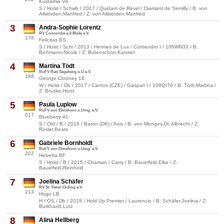
Kuidamia VA
S / Holst / Schwb / 2017 / Quidam de Revel / Diamant de Semilly / B: von
Allwörden,Manfred / Z: von Allwörden,Manfred
3
Andra-Sophie Lorentz
RV Concordia a.d.Miele e.V.
178
Felicitas BS
S / Holst / Schi / 2013 / Hermes de Lux / Contendro I / 106WN33 / B:
Bichmann,Nicole / Z: Butenschön,Karsten
4
Martina Tödt
RuFV Bad Segeberg u.U.e.V.
188
George Clooney 18
W / Holst / Db / 2017 / Cantos (CZE) / Gaspari I / 108QI76 / B: Tödt,Martina /
Z: Bruske,Horst
5
Paula Luplow
RuFV von Elmshorn u.Umg. e.V.
017
Blueberry 41
S / Old / B / 2018 / Baron (DK) / Axis / B: von Menges,Dr. Albrecht / Z:
Rösler,Beate
6
Gabriele Bornholdt
RuFV von Elmshorn u.Umg. e.V.
202
Helvetia BF
S / Holst / B / 2015 / Chaman / Carry / B: Bauerfeld,Elke / Z:
Bauerfeld,Reinhold
7
Joelina Schäfer
RV St. Peter-Ording e.V.
213
Hugo LB
H / OS / Db / 2018 / Hold Up Premier / Laurencio / B: Schäfer,Joelina / Z:
Burkhardt,Lutz
8
Alina Hellberg