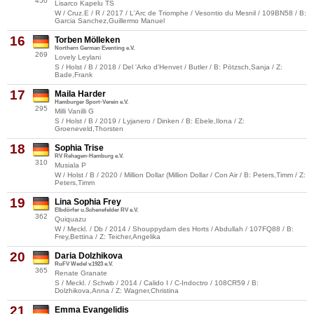
450
Lisarco Kapelu TS
W / Cruz.E / R / 2017 / L'Arc de Triomphe / Vesontio du Mesnil / 109BN58 / B:
Garcia Sanchez,Guillermo Manuel
16
Torben Mölleken
Northern German Eventing e.V.
269
Lovely Leylani
S / Holst / B / 2018 / Del 'Arko d'Henvet / Butler / B: Pötzsch,Sanja / Z:
Bade,Frank
17
Maila Harder
Hamburger Sport-Verein e.V.
295
Milli Vanilli G
S / Holst / B / 2019 / Lyjanero / Dinken / B: Ebele,Ilona / Z:
Groeneveld,Thorsten
18
Sophia Trise
RV Rehagen-Hamburg e.V.
310
Musiala P
W / Holst / B / 2020 / Million Dollar (Million Dollar / Con Air / B: Peters,Timm / Z:
Peters,Timm
19
Lina Sophia Frey
Elbdörfer u.Schenefelder RV e.V.
362
Quiquazu
W / Meckl. / Db / 2014 / Shouppydam des Horts / Abdullah / 107FQ88 / B:
Frey,Bettina / Z: Teicher,Angelika
20
Daria Dolzhikova
RuFV Wedel v.1923 e.V.
365
Renate Granate
S / Meckl. / Schwb / 2014 / Calido I / C-Indoctro / 108CR59 / B:
Dolzhikova,Anna / Z: Wagner,Christina
21
Emma Evangelidis