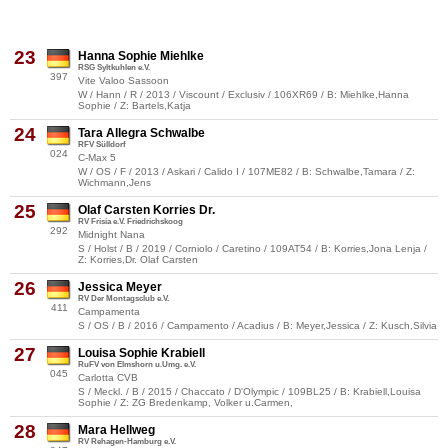
23
Hanna Sophie Miehlke
RSG Syltkuhlen e.V.
397
Vite Valoo Sassoon
W / Hann / R / 2013 / Viscount / Exclusiv / 106XR69 / B: Miehlke,Hanna
Sophie / Z: Bartels,Katja
24
Tara Allegra Schwalbe
RFV Sülldorf
024
C-Max 5
W / OS / F / 2013 / Askari / Calido I / 107ME82 / B: Schwalbe,Tamara / Z:
Wichmann,Jens
25
Olaf Carsten Korries Dr.
RV Frisia e.V. Friedrichskoog
292
Midnight Nana
S / Holst / B / 2019 / Corniolo / Caretino / 109AT54 / B: Korries,Jona Lenja /
Z: Korries,Dr. Olaf Carsten
26
Jessica Meyer
RV Der Montagsclub e.V.
411
Campamenta
S / OS / B / 2016 / Campamento / Acadius / B: Meyer,Jessica / Z: Kusch,Silvia
27
Louisa Sophie Krabiell
RuFV von Elmshorn u.Umg. e.V.
045
Carlotta CVB
S / Meckl. / B / 2015 / Chaccato / D'Olympic / 109BL25 / B: Krabiell,Louisa
Sophie / Z: ZG Bredenkamp, Volker u.Carmen,
28
Mara Hellweg
RV Rehagen-Hamburg e.V.