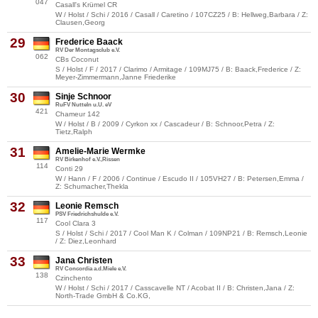
047
Casall's Krümel CR
W / Holst / Schi / 2016 / Casall / Caretino / 107CZ25 / B: Hellweg,Barbara / Z:
Clausen,Georg
29
Frederice Baack
RV Der Montagsclub e.V.
062
CBs Coconut
S / Holst / F / 2017 / Clarimo / Armitage / 109MJ75 / B: Baack,Frederice / Z:
Meyer-Zimmermann,Janne Friederike
30
Sinje Schnoor
RuFV Nutteln u.U. eV
421
Chameur 142
W / Holst / B / 2009 / Cyrkon xx / Cascadeur / B: Schnoor,Petra / Z:
Tietz,Ralph
31
Amelie-Marie Wermke
RV Birkenhof e.V.,Rissen
114
Conti 29
W / Hann / F / 2006 / Continue / Escudo II / 105VH27 / B: Petersen,Emma /
Z: Schumacher,Thekla
32
Leonie Remsch
PSV Friedrichshulde e.V.
117
Cool Clara 3
S / Holst / Schi / 2017 / Cool Man K / Colman / 109NP21 / B: Remsch,Leonie
/ Z: Diez,Leonhard
33
Jana Christen
RV Concordia a.d.Miele e.V.
138
Czinchento
W / Holst / Schi / 2017 / Casscavelle NT / Acobat II / B: Christen,Jana / Z:
North-Trade GmbH & Co.KG,