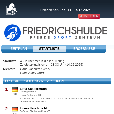
Friedrichshulde, 13.+14.12.2025
ANMELDEN
ZEITPLAN
STARTLISTE
ERGEBNISSE
Startliste:
45 Teilnehmer in dieser Prüfung.
Zuletzt aktualisiert um 13:33 Uhr (14.12.2025)
Richter:
Hans-Joachim Giebel
Horst-Axel Ahrens
09 SPRINGPRÜFUNG KL. A** 100CM
1
Lotta Sassermann
RV Tangstedt e.V.
231
Karla Kolumna 13
S / Holst / B / 2017 / Colore / Larimar / B: Sassermann,Andrea / Z:
Gschwendtner,Herbert
2
Linnea Früchtnicht
RuFV von Elmshorn u.Umg. e.V.
242