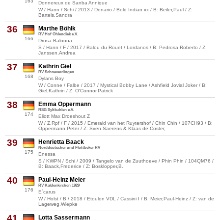
163
Donnereux de Sanba Annique
W / Hann / Schi / 2013 / Denario / Bold Indian xx / B: Beiler,Paul / Z:
Bartels,Sandra
36
Marthe Böhlk
RV Hof Ohlendiek e.V.
166
Drosa Balouna
S / Hann / F / 2017 / Balou du Rouet / Lordanos / B: Pedrosa,Roberto / Z:
Janssen,Andrea
37
Kathrin Giel
RV Schneverdingen
168
Dylans Boy
W / Conne / Falbe / 2017 / Mystical Bobby Lane / Ashfield Jovial Joker / B:
Giel,Kathrin / Z: O'Connor,Patrick
38
Emma Oppermann
RSG Syltkuhlen e.V.
174
Eliott Max Droeshout Z
W / Z.Rpf / F / 2015 / Emerald van het Ruytershof / Chin Chin / 107CH93 / B:
Oppermann,Peter / Z: Sven Saerens & Klaas de Coster,
39
Henrietta Baack
Norddeutscher und Flottbeker RV
175
Enessa
S / KWPN / Schi / 2009 / Tangelo van de Zuuthoeve / Phin Phin / 104QM76 /
B: Baack,Frederice / Z: Bosklopper,B.
40
Paul-Heinz Meier
RV Kaldenkirchen 1929
176
E´carus
W / Holst / B / 2018 / Etoulon VDL / Cassini I / B: Meier,Paul-Heinz / Z: van de
Lageweg,Wiepke
41
Lotta Sassermann