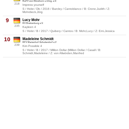
RuFV von Elmshorn u.Umg. e.V.
218
Impress yourself
S / Holst / Db / 2016 / Barcley / Cantoblanco / B: Crone,Judith / Z:
Mohrdieck,Jörg
9
Lucy Mohr
RV Breitenburg e.V.
235
Kayleen 4
S / Holst / B / 2017 / Quibery / Cantos / B: Mohr,Lucy / Z: Erni,Jessica
10
Madeleine Schmidt
RFV Marienhof-Schulendorf e.V
239
Kim Possible 4
S / Holst / B / 2017 / Million Dollar (Million Dollar / Casall / B:
Schmidt,Madeleine / Z: von Allwörden,Manfred