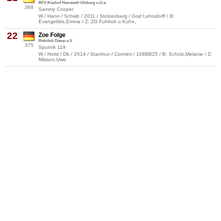
RFV Kisdorf Henstedt-Ulzburg u.U.e.
368
Sammy Cooper
W / Hann / Schwb / 2011 / Stolzenberg / Graf Lehndorff / B:
Evangelidis,Emma / Z: ZG Fuhlrott u.Kuhn,
22
Zoe Folge
Reitclub Damp e.V.
375
Sputnik 119
W / Holst / Db / 2014 / Stanfour / Cormint / 108BB25 / B: Scholz,Melanie / Z:
Nilsson,Uwe