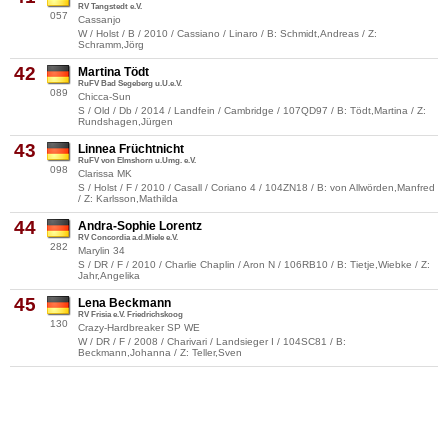
RV Tangstedt e.V.
057
Cassanjo
W / Holst / B / 2010 / Cassiano / Linaro / B: Schmidt,Andreas / Z:
Schramm,Jörg
42
Martina Tödt
RuFV Bad Segeberg u.U.e.V.
089
Chicca-Sun
S / Old / Db / 2014 / Landfein / Cambridge / 107QD97 / B: Tödt,Martina / Z:
Rundshagen,Jürgen
43
Linnea Früchtnicht
RuFV von Elmshorn u.Umg. e.V.
098
Clarissa MK
S / Holst / F / 2010 / Casall / Coriano 4 / 104ZN18 / B: von Allwörden,Manfred
/ Z: Karlsson,Mathilda
44
Andra-Sophie Lorentz
RV Concordia a.d.Miele e.V.
282
Marylin 34
S / DR / F / 2010 / Charlie Chaplin / Aron N / 106RB10 / B: Tietje,Wiebke / Z:
Jahr,Angelika
45
Lena Beckmann
RV Frisia e.V. Friedrichskoog
130
Crazy-Hardbreaker SP WE
W / DR / F / 2008 / Charivari / Landsieger I / 104SC81 / B:
Beckmann,Johanna / Z: Teller,Sven