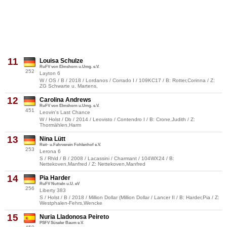
11
Louisa Schulze
RuFV von Elmshorn u.Umg. e.V.
252
Layton 6
W / OS / B / 2018 / Lordanos / Corrado I / 109KC17 / B: Rotter,Corinna / Z:
ZG Schwarte u. Martens,
12
Carolina Andrews
RuFV von Elmshorn u.Umg. e.V.
451
Leovin's Last Chance
W / Holst / Db / 2014 / Leovisto / Contendro I / B: Crone,Judith / Z:
Thormählen,Harm
13
Nina Lütt
Reit- u.Fahrverein Fohlenhof e.V.
253
Lerona 6
S / Rhld / B / 2008 / Lacassini / Charmant / 104WX24 / B:
Nettekoven,Manfred / Z: Nettekoven,Manfred
14
Pia Harder
RuFV Nutteln u.U. eV
256
Liberty 383
S / Holst / B / 2018 / Million Dollar (Million Dollar / Lancer II / B: Harder,Pia / Z:
Westphalen-Fehrs,Wencke
15
Nuria Lladonosa Peireto
PSFV Süseler Baum e.V.