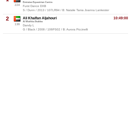
Emirates Equestrian Centre
224
Furst Dance DXB
S / Dunn / 2013 / 107LR94 / B: Natalie Tania Joanna Lankester
2
Ali Khalfan Aljahouri
10:49:00
Al Wathba Stables
136
Dandy L
G / Black / 2008 / 106PS02 / B: Aurora Piccinelli