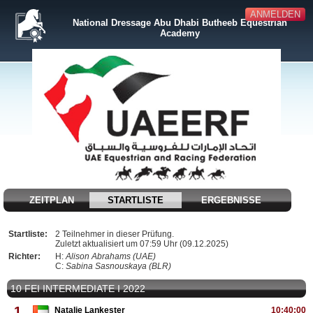
ANMELDEN
National Dressage Abu Dhabi Butheeb Equestrian
Academy
ZEITPLAN
STARTLISTE
ERGEBNISSE
Startliste:
2 Teilnehmer in dieser Prüfung.
Zuletzt aktualisiert um 07:59 Uhr (09.12.2025)
Richter:
H:
Alison Abrahams (UAE)
C:
Sabina Sasnouskaya (BLR)
10 FEI INTERMEDIATE I 2022
1
Natalie Lankester
10:40:00