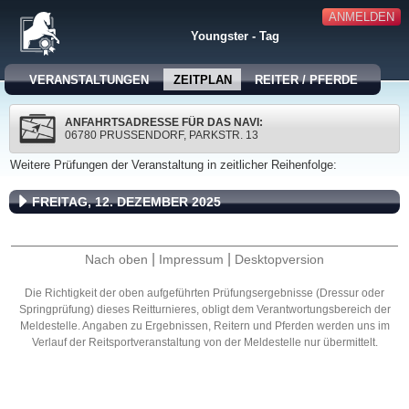
ANMELDEN
Youngster - Tag
VERANSTALTUNGEN
ZEITPLAN
REITER / PFERDE
ANFAHRTSADRESSE FÜR DAS NAVI:
06780 PRUSSENDORF, PARKSTR. 13
Weitere Prüfungen der Veranstaltung in zeitlicher Reihenfolge:
FREITAG, 12. DEZEMBER 2025
|
|
Nach oben
Impressum
Desktopversion
Die Richtigkeit der oben aufgeführten Prüfungsergebnisse (Dressur oder
Springprüfung) dieses Reitturnieres, obligt dem Verantwortungsbereich der
Meldestelle. Angaben zu Ergebnissen, Reitern und Pferden werden uns im
Verlauf der Reitsportveranstaltung von der Meldestelle nur übermittelt.