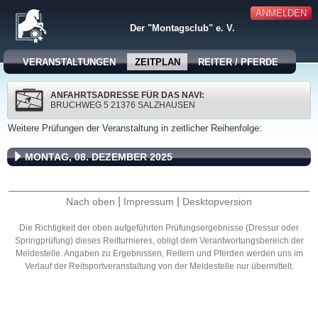
ANMELDEN
Der "Montagsclub" e. V.
VERANSTALTUNGEN
ZEITPLAN
REITER / PFERDE
ANFAHRTSADRESSE FÜR DAS NAVI:
BRUCHWEG 5 21376 SALZHAUSEN
Weitere Prüfungen der Veranstaltung in zeitlicher Reihenfolge:
MONTAG, 08. DEZEMBER 2025
|
|
Nach oben
Impressum
Desktopversion
Die Richtigkeit der oben aufgeführten Prüfungsergebnisse (Dressur oder
Springprüfung) dieses Reitturnieres, obligt dem Verantwortungsbereich der
Meldestelle. Angaben zu Ergebnissen, Reitern und Pferden werden uns im
Verlauf der Reitsportveranstaltung von der Meldestelle nur übermittelt.