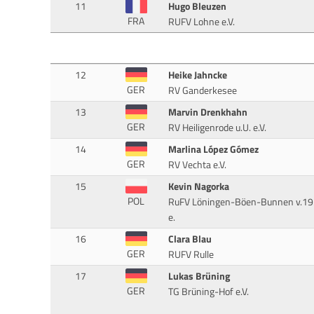
11
Hugo Bleuzen
FRA
RUFV Lohne e.V.
12
Heike Jahncke
GER
RV Ganderkesee
13
Marvin Drenkhahn
GER
RV Heiligenrode u.U. e.V.
14
Marlina López Gómez
GER
RV Vechta e.V.
15
Kevin Nagorka
POL
RuFV Löningen-Böen-Bunnen v.1
e.
16
Clara Blau
GER
RUFV Rulle
17
Lukas Brüning
GER
TG Brüning-Hof e.V.