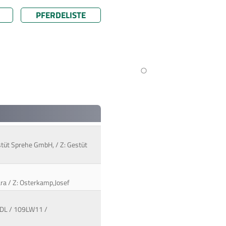
PFERDELISTE
stüt Sprehe GmbH, / Z: Gestüt
ara / Z: Osterkamp,Josef
 VDL / 109LW11 /