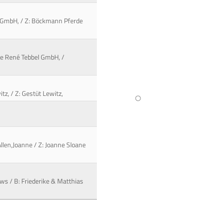
de GmbH, / Z: Böckmann Pferde
rde René Tebbel GmbH, /
tz, / Z: Gestüt Lewitz,
llen,Joanne / Z: Joanne Sloane
ws / B: Friederike & Matthias