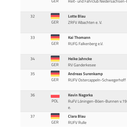
GER
Reit- und Fahrclub Niedersachsen-
32
Lotte Blau
GER
ZRFV Albachten e. V.
33
Kai Thomann
GER
RUFG Falkenberg e.V.
34
Heike Jahncke
GER
RV Ganderkesee
35
Andreas Surenkamp
GER
RUFV Ostercappeln-Schwegerhoff e
36
Kevin Nagorka
POL
RuFV Löningen-Böen-Bunnen v.1
e.
37
Clara Blau
GER
RUFV Rulle