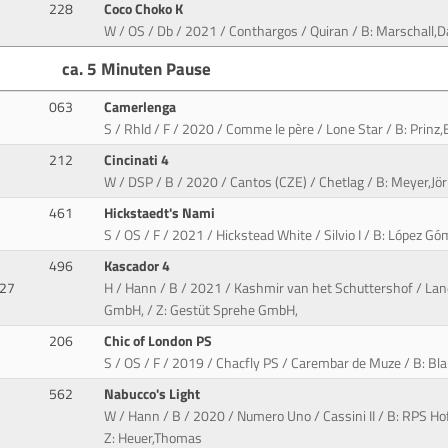
228
Coco Choko K
W / OS / Db / 2021 / Conthargos / Quiran / B: Marschall,
ca. 5 Minuten Pause
063
Camerlenga
S / Rhld / F / 2020 / Comme le père / Lone Star / B: Prinz,El
212
Cincinati 4
W / DSP / B / 2020 / Cantos (CZE) / Chetlag / B: Meyer,Jör
461
Hickstaedt's Nami
S / OS / F / 2021 / Hickstead White / Silvio I / B: López G
496
Kascador 4
927
H / Hann / B / 2021 / Kashmir van het Schuttershof / Lan
GmbH, / Z: Gestüt Sprehe GmbH,
206
Chic of London PS
S / OS / F / 2019 / Chacfly PS / Carembar de Muze / B: Blau
562
Nabucco's Light
W / Hann / B / 2020 / Numero Uno / Cassini II / B: RPS H
Z: Heuer,Thomas