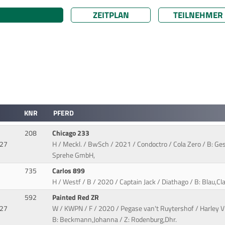
ZEITPLAN
TEILNEHMER
KNR
PFERD
208
Chicago 233
927
H / Meckl. / BwSch / 2021 / Condoctro / Cola Zero / B: Ge
Sprehe GmbH,
735
Carlos 899
H / Westf / B / 2020 / Captain Jack / Diathago / B: Blau,Cl
592
Painted Red ZR
927
W / KWPN / F / 2020 / Pegase van't Ruytershof / Harley
B: Beckmann,Johanna / Z: Rodenburg,Dhr.