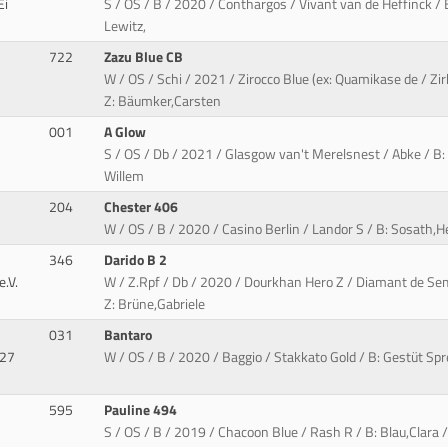
Ei
S / OS / B / 2020 / Conthargos / Vivant van de Heffinck / B
Lewitz,
722
Zazu Blue CB
W / OS / Schi / 2021 / Zirocco Blue (ex: Quamikase de / Z
Z: Bäumker,Carsten
001
A Glow
S / OS / Db / 2021 / Glasgow van't Merelsnest / Abke / B:
Willem
204
Chester 406
W / OS / B / 2020 / Casino Berlin / Landor S / B: Sosath,H
346
Darido B 2
.V.
W / Z.Rpf / Db / 2020 / Dourkhan Hero Z / Diamant de Semi
Z: Brüne,Gabriele
031
Bantaro
927
W / OS / B / 2020 / Baggio / Stakkato Gold / B: Gestüt Sp
595
Pauline 494
S / OS / B / 2019 / Chacoon Blue / Rash R / B: Blau,Clara 