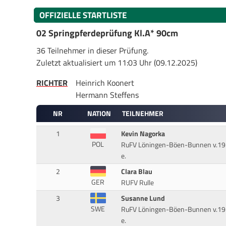
OFFIZIELLE STARTLISTE
02 Springpferdeprüfung Kl.A* 90cm
36 Teilnehmer in dieser Prüfung.
Zuletzt aktualisiert um 11:03 Uhr (09.12.2025)
RICHTER
Heinrich Koonert
Hermann Steffens
NR
NATION
TEILNEHMER
1
Kevin Nagorka
POL
RuFV Löningen-Böen-Bunnen v.1
e.
2
Clara Blau
GER
RUFV Rulle
3
Susanne Lund
SWE
RuFV Löningen-Böen-Bunnen v.1
e.