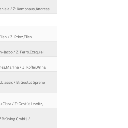
Daniela / Z: Kamphaus,Andreas
len / Z: Prinz,Ellen
n-Jacob / Z: Ferro,Ezequiel
ómez,Marlina / Z: Kofler,Anna
dclassic / B: Gestüt Sprehe
,Clara / Z: Gestüt Lewitz,
of Brüning GmbH, /