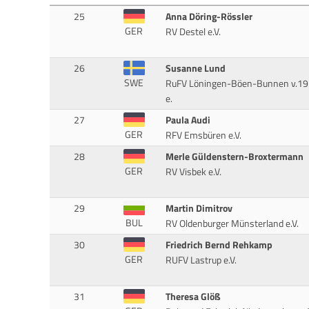
25
Anna Döring-Rössler
GER
RV Destel e.V.
26
Susanne Lund
SWE
RuFV Löningen-Böen-Bunnen v.1
e.
27
Paula Audi
GER
RFV Emsbüren e.V.
28
Merle Güldenstern-Broxtermann
GER
RV Visbek e.V.
29
Martin Dimitrov
BUL
RV Oldenburger Münsterland e.V.
30
Friedrich Bernd Rehkamp
GER
RUFV Lastrup e.V.
31
Theresa Glöß