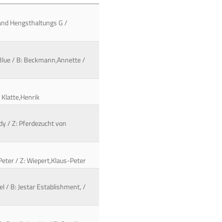
rband Hengsthaltungs G /
-Blue / B: Beckmann,Annette /
: Klatte,Henrik
dy / Z: Pferdezucht von
-Peter / Z: Wiepert,Klaus-Peter
l / B: Jestar Establishment, /