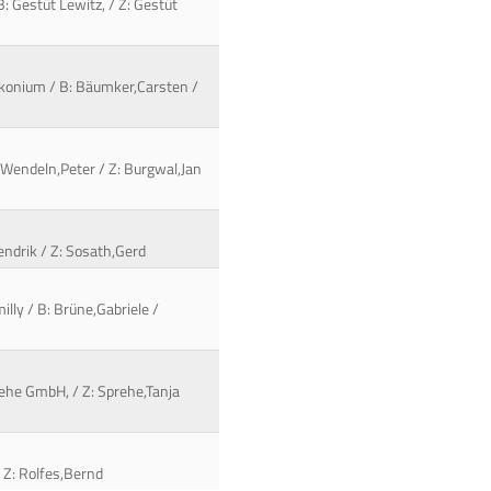
: Gestüt Lewitz, / Z: Gestüt
irkonium / B: Bäumker,Carsten /
 Wendeln,Peter / Z: Burgwal,Jan
endrik / Z: Sosath,Gerd
lly / B: Brüne,Gabriele /
rehe GmbH, / Z: Sprehe,Tanja
/ Z: Rolfes,Bernd