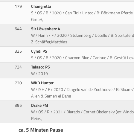
179
Changretta
S / OS / B / 2020 / Can Tici / Lintoc / B: Böckmann Pfer
GmbH,
644
Sir Löwenherz 4
W / Hann / F / 2020 / Stolzenberg / Uccello / B: Sportpfe
Z: Schäffer,Matthias
335
Cyndi PS
S / OS / B / 2020 / Chacoon Blue / Carinue / B: Gestüt Lewi
734
Talasco PS
W / 2019
720
WKD Hunter
W / ISH / F / 2020 / Tangelo van de Zuuthoeve / B: Sloan-A
Allen & Sameh el Daha
395
Drake FM
W / OS / R / 2021 / Diarado / Cornet Obolensky (ex: Windo
Reins,
ca. 5 Minuten Pause