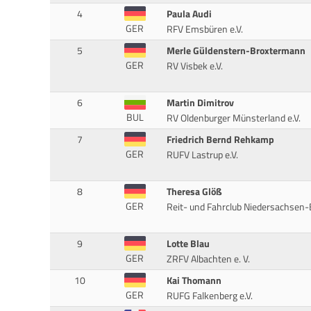
4
Paula Audi
GER
RFV Emsbüren e.V.
5
Merle Güldenstern-Broxtermann
GER
RV Visbek e.V.
6
Martin Dimitrov
BUL
RV Oldenburger Münsterland e.V.
7
Friedrich Bernd Rehkamp
GER
RUFV Lastrup e.V.
8
Theresa Glöß
GER
Reit- und Fahrclub Niedersachsen-
9
Lotte Blau
GER
ZRFV Albachten e. V.
10
Kai Thomann
GER
RUFG Falkenberg e.V.