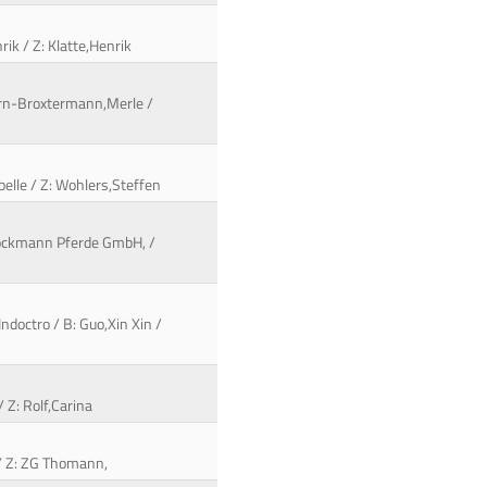
rik / Z: Klatte,Henrik
ern-Broxtermann,Merle /
belle / Z: Wohlers,Steffen
Böckmann Pferde GmbH, /
ndoctro / B: Guo,Xin Xin /
 Z: Rolf,Carina
 / Z: ZG Thomann,