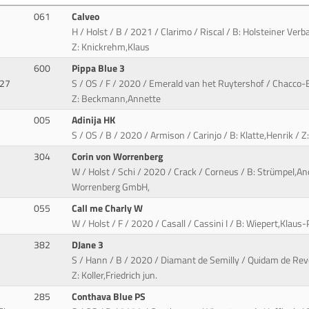
061
Calveo
H / Holst / B / 2021 / Clarimo / Riscal / B: Holsteiner Ve
Z: Knickrehm,Klaus
600
Pippa Blue 3
927
S / OS / F / 2020 / Emerald van het Ruytershof / Chacco
Z: Beckmann,Annette
005
Adinija HK
S / OS / B / 2020 / Armison / Carinjo / B: Klatte,Henrik / Z
304
Corin von Worrenberg
W / Holst / Schi / 2020 / Crack / Corneus / B: Strümpel,An
Worrenberg GmbH,
055
Call me Charly W
W / Holst / F / 2020 / Casall / Cassini I / B: Wiepert,Klaus
382
DJane 3
S / Hann / B / 2020 / Diamant de Semilly / Quidam de Reve
Z: Koller,Friedrich jun.
285
Conthava Blue PS