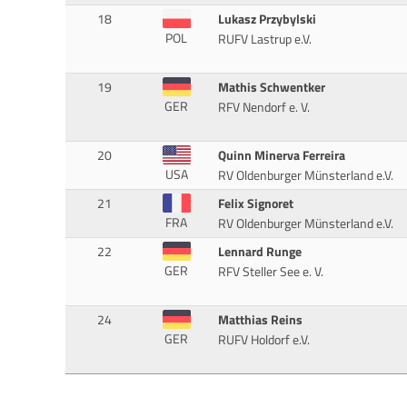
18
Lukasz Przybylski
POL
RUFV Lastrup e.V.
19
Mathis Schwentker
GER
RFV Nendorf e. V.
20
Quinn Minerva Ferreira
USA
RV Oldenburger Münsterland e.V.
21
Felix Signoret
FRA
RV Oldenburger Münsterland e.V.
22
Lennard Runge
GER
RFV Steller See e. V.
24
Matthias Reins
GER
RUFV Holdorf e.V.