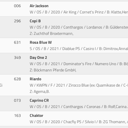
006
Air Jackson
W / OS / B / 2020 / Air King / Cornet's Prinz / B: Klatte,Hen
296
Copi B
W / OS / B / 2020 / Conthargos / Lordanos / B: Güldenst
Z: Zuchthof Broxtermann,
631
Rosa Blue W
S / OS / B / 2021 / Diablue PS / Casiro I / B: Dimitrov,Anna
349
Day One 2
W / OS / B / 2021 / Dominator's Fire / Numero Uno / B: 
Z: Böckmann Pferde GmbH,
628
Riardo
Ei
W / KWPN / F / 2021 / Zirocco Blue (ex: Quamikase de / C-I
Z: Agema,B.
073
Caprino CR
W / OS / B / 2021 / Conthargos / Coronas / B: Rolf,Carina /
163
Chaktor
W / OS / B / 2020 / Chacfly PS / Silvio I / B: ZG Thomann,