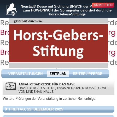
ANMELDEN
Neustadt/ Dosse mit Sichtung BNWCH der Ponyreiter und
zum HGW-BNWCH der Springreiter gefördert durch die
Horst-Gebers-Stiftungs
VERANSTALTUNGEN
ZEITPLAN
REITER / PFERDE
ANFAHRTSADRESSE FÜR DAS NAVI:
HAVELBERGER STR. 18 , 16845 NEUSTADT/ DOSSE , GRAF
VON LINDENAU-HALLE
Weitere Prüfungen der Veranstaltung in zeitlicher Reihenfolge:
FREITAG, 12. DEZEMBER 2025