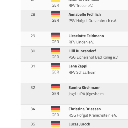
GER
RFV Trebur e.V.
28
Annabelle Fröhlich
GER
PSV Hofgut Gravenbruch e.V.
29
Lieselotte Feldmann
GER
RFV Linden e.V.
30
Lilli Kunzendorf
GER
PSG Eichelshof Bad König e.V.
31
Lena Zappi
GER
RFV Schaafheim
32
Samira Kirchmann
GER
Jagd-u.RV Jügesheim
34
Christina Driessen
GER
RSG Hofgut Kranichstein e.V.
35
Lucas Jurock