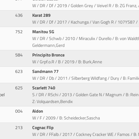
W / DR / Df / 2019 / Golden Grey / Veivel R / B: ZG Franz, 
436
Karat 289
W / DR / Df / 2017 / Kachunga / Van Gogh R / 107YS87 / B
752
Manitou SG
W / DR / Schwb / 2010 / Miraculix / Durello / B: von Wald
Geldermann,Gerd
584
Principito Bronce
W / Grpf.o.R / B / 2019 / B: Burk,Anne
623
Sandmann 77
W / DR / Db / 2011 / Silberberg Wildfang / Dury / B: Famil
625
Scarlett 740
bel
S / DR / RSchi / 2013 / Golden Gate N / Magnum / B: Rein
Z: Volquardsen,Bendix
004
Aidon
W / F / 2009 / B: Scheidecker,Sascha
213
Cognac Flip
W / DR / FFalb / 2017 / Cockney Cracker WE / Famos / B: 