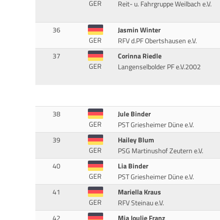
GER
Reit- u. Fahrgruppe Weilbach e.V.
36
Jasmin Winter
GER
RFV d.PF Obertshausen e.V.
37
Corinna Riedle
GER
Langenselbolder PF e.V.2002
38
Jule Binder
GER
PST Griesheimer Düne e.V.
39
Hailey Blum
GER
PSG Martinushof Zeutern e.V.
40
Lia Binder
GER
PST Griesheimer Düne e.V.
41
Mariella Kraus
GER
RFV Steinau e.V.
42
Mia Joulie Franz