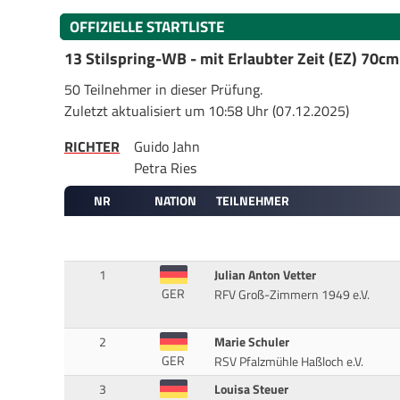
OFFIZIELLE STARTLISTE
13 Stilspring-WB - mit Erlaubter Zeit (EZ) 70cm
50 Teilnehmer in dieser Prüfung.
Zuletzt aktualisiert um 10:58 Uhr (07.12.2025)
RICHTER
Guido Jahn
Petra Ries
NR
NATION
TEILNEHMER
1
Julian Anton Vetter
GER
RFV Groß-Zimmern 1949 e.V.
2
Marie Schuler
GER
RSV Pfalzmühle Haßloch e.V.
3
Louisa Steuer