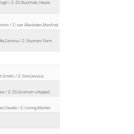
irgit / Z: ZG Buchholz, Hauke
,Jasmin / Z: von Allwörden,Manfred
iedle,Corinna / Z: Skymarc Farm
t GmbH, / Z: Gierl,Jessica
ce / Z: ZG Grumser u.Kappel,
r,Claudia / Z: Lüning,Marlies