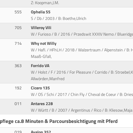
Z: Koopman,J.M.
555
Ophelia 55
S / Db / 2003 / B: Boethe,Ulrich
705
Villeroy Vili
W / Furioso / B / 2016 / Przedswit XXXIV Nemo / Blueridg
714
Why not Willy
W / Hafl. / HFhLH / 2018 / Walzertraum / Alpenstein / B: 
Maaß-Gfall,
363
Forrido VA
W / Holst / F / 2016 / For Pleasure / Corrido / B: Stroebel,K
Allwörden,Manfred
192
Cicero 135
W / OS / Schi / 2017 / Chin Fly / Cheval de Coeur / B: Dri
011
Antares 228
W / Württ / B / 2007 / Argentinus / Rico / B: Kliesow,Maj
pflege ca.8 Minuten & Parcoursbesichtigung mit Pferd
019
Avalon 352