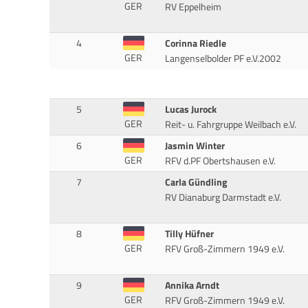
GER
RV Eppelheim
4
Corinna Riedle
GER
Langenselbolder PF e.V.2002
5
Lucas Jurock
GER
Reit- u. Fahrgruppe Weilbach e.V.
6
Jasmin Winter
GER
RFV d.PF Obertshausen e.V.
7
Carla Gündling
RV Dianaburg Darmstadt e.V.
8
Tilly Hüfner
GER
RFV Groß-Zimmern 1949 e.V.
9
Annika Arndt
GER
RFV Groß-Zimmern 1949 e.V.