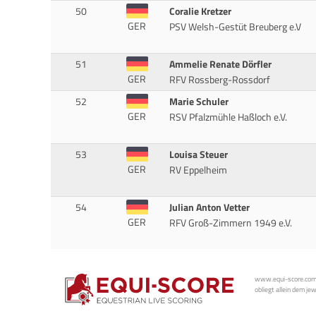
50
Coralie Kretzer
GER
PSV Welsh-Gestüt Breuberg e.V
51
Ammelie Renate Dörfler
GER
RFV Rossberg-Rossdorf
52
Marie Schuler
GER
RSV Pfalzmühle Haßloch e.V.
53
Louisa Steuer
GER
RV Eppelheim
54
Julian Anton Vetter
GER
RFV Groß-Zimmern 1949 e.V.
www.equi-score.com i
obliegt allein dem je