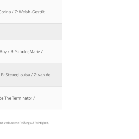
,Corina / Z: Welsh-Gestüt
oy / B: Schuler,Marie /
B: Steuer,Louisa / Z: van de
de The Terminator /
mit verbundene Prüfung auf Richtigkeit,