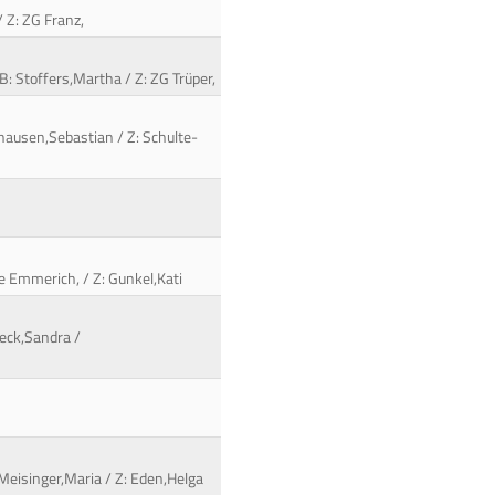
/ Z: ZG Franz,
: Stoffers,Martha / Z: ZG Trüper,
thausen,Sebastian / Z: Schulte-
ie Emmerich, / Z: Gunkel,Kati
eck,Sandra /
Meisinger,Maria / Z: Eden,Helga