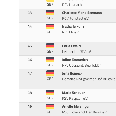
GER
RFV Laubach
43
Charlotte Marie Seemann
GER
RC Altenstadt e.V.
44
Nathalie Kunz
GER
RFV Elz e.V.
45
Carla Ewald
GER
Leidhecker RFV e.V.
46
Joline Emmerich
GER
RFV Oberzent/Beerfelden
47
Juna Reineck
GER
Domäne Kinzigheimer Hof Bruchkö
48
Marie Schauer
GER
PSV Rappach e.V.
49
Amelie Meisinger
GER
PSG Eichelshof Bad König e.V.