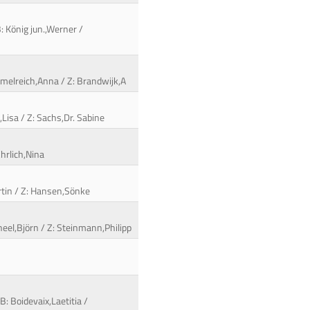
: König jun.,Werner /
immelreich,Anna / Z: Brandwijk,A
,Lisa / Z: Sachs,Dr. Sabine
Ehrlich,Nina
artin / Z: Hansen,Sönke
heel,Björn / Z: Steinmann,Philipp
: Boidevaix,Laetitia /