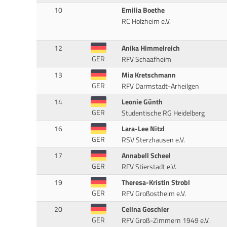
10
Emilia Boethe
RC Holzheim e.V.
12
Anika Himmelreich
GER
RFV Schaafheim
13
Mia Kretschmann
GER
RFV Darmstadt-Arheilgen
14
Leonie Günth
GER
Studentische RG Heidelberg
16
Lara-Lee Nitzl
GER
RSV Sterzhausen e.V.
17
Annabell Scheel
GER
RFV Stierstadt e.V.
19
Theresa-Kristin Strobl
GER
RFV Großostheim e.V.
20
Celina Goschier
GER
RFV Groß-Zimmern 1949 e.V.