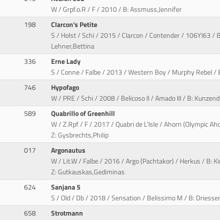
W / Grpf.o.R / F / 2010 / B: Assmuss,Jennifer
198
Clarcon's Petite
S / Holst / Schi / 2015 / Clarcon / Contender / 106YI63 / B
Lehner,Bettina
336
Erne Lady
S / Conne / Falbe / 2013 / Western Boy / Murphy Rebel / B
746
Hypofago
W / PRE / Schi / 2008 / Belicoso II / Amado III / B: Kunzen
589
Quabrillo of Greenhill
W / Z.Rpf / F / 2017 / Quabri de L'Isle / Ahorn (Olympic Aho
Z: Gysbrechts,Philip
017
Argonautus
W / Lit.W / Falbe / 2016 / Argo (Pachtakor) / Herkus / B: 
Z: Gutkauskas,Gediminas
624
Sanjana 5
S / Old / Db / 2018 / Sensation / Belissimo M / B: Driessen
658
Strotmann