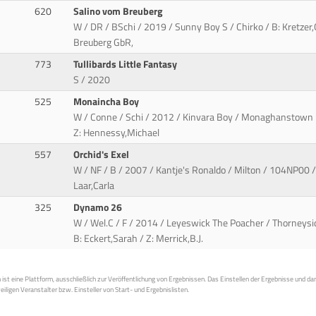
620
Salino vom Breuberg
W / DR / BSchi / 2019 / Sunny Boy S / Chirko / B: Kretzer
Breuberg GbR,
773
Tullibards Little Fantasy
S / 2020
525
Monaincha Boy
W / Conne / Schi / 2012 / Kinvara Boy / Monaghanstown B
Z: Hennessy,Michael
557
Orchid's Exel
W / NF / B / 2007 / Kantje's Ronaldo / Milton / 104NP00 / 
Laar,Carla
325
Dynamo 26
W / Wel.C / F / 2014 / Leyeswick The Poacher / Thorneysi
B: Eckert,Sarah / Z: Merrick,B.J.
st eine Plattform, ausschließlich zur Veröffentlichung von Ergebnissen. Das Einstellen der Ergebnisse und da
weiligen Veranstalter bzw. Einsteller von Start- und Ergebnislisten.