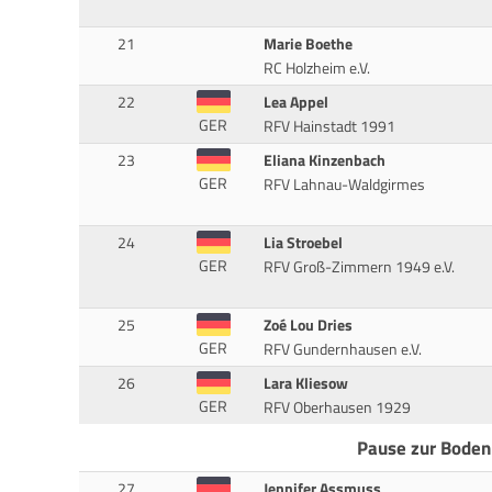
21
Marie Boethe
RC Holzheim e.V.
22
Lea Appel
GER
RFV Hainstadt 1991
23
Eliana Kinzenbach
GER
RFV Lahnau-Waldgirmes
24
Lia Stroebel
GER
RFV Groß-Zimmern 1949 e.V.
25
Zoé Lou Dries
GER
RFV Gundernhausen e.V.
26
Lara Kliesow
GER
RFV Oberhausen 1929
Pause zur Boden
27
Jennifer Assmuss