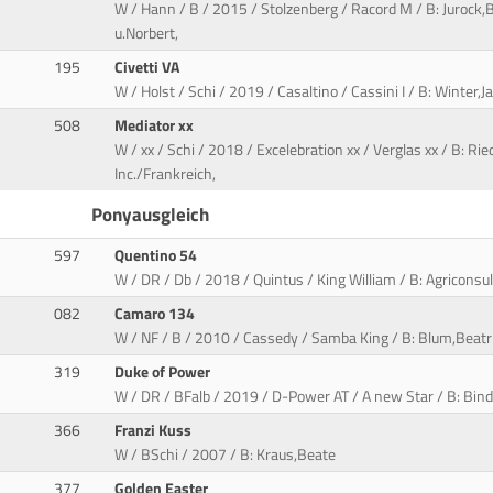
W / Hann / B / 2015 / Stolzenberg / Racord M / B: Jurock,B
u.Norbert,
195
Civetti VA
W / Holst / Schi / 2019 / Casaltino / Cassini I / B: Winter
508
Mediator xx
W / xx / Schi / 2018 / Excelebration xx / Verglas xx / B: R
Inc./Frankreich,
Ponyausgleich
597
Quentino 54
W / DR / Db / 2018 / Quintus / King William / B: Agriconsul
082
Camaro 134
W / NF / B / 2010 / Cassedy / Samba King / B: Blum,Beatri
319
Duke of Power
W / DR / BFalb / 2019 / D-Power AT / A new Star / B: Binde
366
Franzi Kuss
W / BSchi / 2007 / B: Kraus,Beate
377
Golden Easter