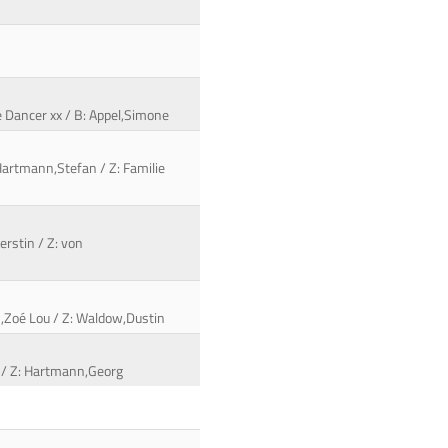
e Dancer xx / B: Appel,Simone
Hartmann,Stefan / Z: Familie
erstin / Z: von
es,Zoé Lou / Z: Waldow,Dustin
a / Z: Hartmann,Georg