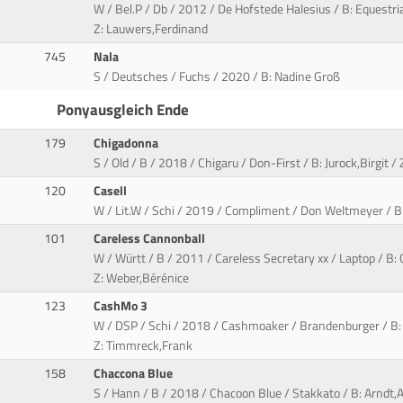
W / Bel.P / Db / 2012 / De Hofstede Halesius / B: Equestria
Z: Lauwers,Ferdinand
745
Nala
S / Deutsches / Fuchs / 2020 / B: Nadine Groß
Ponyausgleich Ende
179
Chigadonna
S / Old / B / 2018 / Chigaru / Don-First / B: Jurock,Birgit /
120
Casell
W / Lit.W / Schi / 2019 / Compliment / Don Weltmeyer / B: 
101
Careless Cannonball
W / Württ / B / 2011 / Careless Secretary xx / Laptop / B: 
Z: Weber,Bérénice
123
CashMo 3
W / DSP / Schi / 2018 / Cashmoaker / Brandenburger / B
Z: Timmreck,Frank
158
Chaccona Blue
S / Hann / B / 2018 / Chacoon Blue / Stakkato / B: Arndt,A