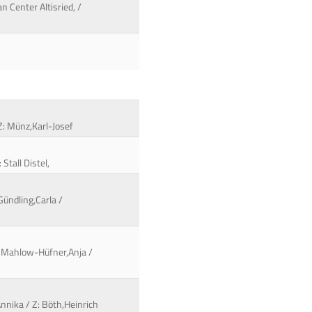
n Center Altisried, /
 Z: Münz,Karl-Josef
Stall Distel,
Gündling,Carla /
: Mahlow-Hüfner,Anja /
nnika / Z: Böth,Heinrich