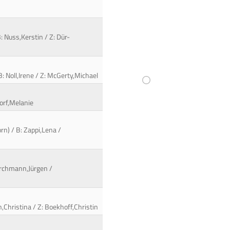
: Nuss,Kerstin / Z: Dür-
: Noll,Irene / Z: McGerty,Michael
dorf,Melanie
rn) / B: Zappi,Lena /
Kirchmann,Jürgen /
,Christina / Z: Boekhoff,Christin