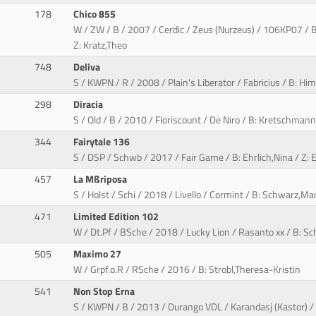
178
Chico 855
W / ZW / B / 2007 / Cerdic / Zeus (Nurzeus) / 106KP07 / B
Z: Kratz,Theo
748
Deliva
S / KWPN / R / 2008 / Plain's Liberator / Fabricius / B: H
298
Diracia
S / Old / B / 2010 / Floriscount / De Niro / B: Kretschmann
344
Fairytale 136
S / DSP / Schwb / 2017 / Fair Game / B: Ehrlich,Nina / Z: 
457
La Mßriposa
S / Holst / Schi / 2018 / Livello / Cormint / B: Schwarz,M
471
Limited Edition 102
W / Dt.Pf / BSche / 2018 / Lucky Lion / Rasanto xx / B: Sc
505
Maximo 27
W / Grpf.o.R / RSche / 2016 / B: Strobl,Theresa-Kristin
541
Non Stop Erna
S / KWPN / B / 2013 / Durango VDL / Karandasj (Kastor) / B