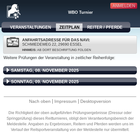
ANMELDEN
WBO Turnier
VERANSTALTUNGEN
ZEITPLAN
REITER / PFERDE
ANFAHRTSADRESSE FÜR DAS NAVI:
SCHMIEDEWEG 22, 29690 ESSEL
HINWEIS:
AB DORT BESCHRIFTUNG FOLGEN
Weitere Prüfungen der Veranstaltung in zeitlicher Reihenfolge:
SAMSTAG, 08. NOVEMBER 2025
SONNTAG, 09. NOVEMBER 2025
|
|
Nach oben
Impressum
Desktopversion
Die Richtigkeit der oben aufgeführten Prüfungsergebnisse (Dressur oder
Springprüfung) dieses Reitturnieres, obligt dem Verantwortungsbereich der
Meldestelle. Angaben zu Ergebnissen, Reitern und Pferden werden uns im
Verlauf der Reitsportveranstaltung von der Meldestelle nur übermittelt.