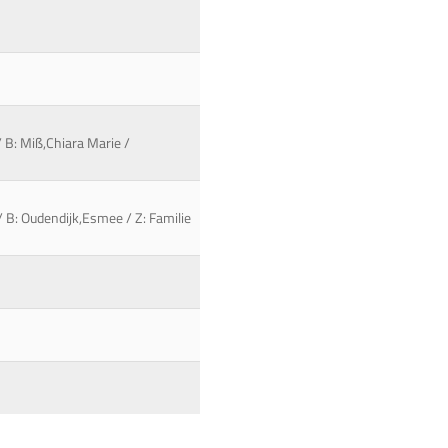
/ B: Miß,Chiara Marie /
 / B: Oudendijk,Esmee / Z: Familie