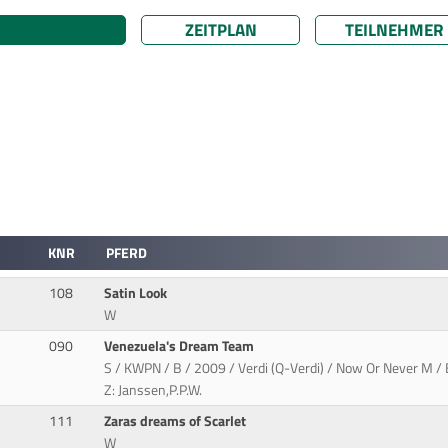
ZEITPLAN
TEILNEHMER
KNR
PFERD
108
Satin Look
W
090
Venezuela's Dream Team
S / KWPN / B / 2009 / Verdi (Q-Verdi) / Now Or Never M / 
Z: Janssen,P.P.W.
111
Zaras dreams of Scarlet
W