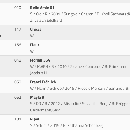
010
Belle Amie 61
S / Old / R / 2009 / Sungold / Charon / B: Knoll,Sachverst
Z: Latsch,Edelhard
117
Chicca
c
W
156
Fleur
W
048
Florian 564
W / KWPN / B / 2010 / Zidane / Concorde / B: Brinkmann,N
Jacobus H.
050
Franzl Fröhlich
W / Hann / Schwb / 2015 / Freddie Mercury / Santino / B: 
062
Mayla 9
S / DR / B / 2012 / Miraculix / Sulaatik's Benji / B: Brügg
Geldermann,Gerd
101
Piper
S / Schim / 2015 / B: Katharina Schönberg