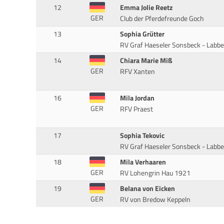
12
Emma Jolie Reetz
GER
Club der Pferdefreunde Goch
13
Sophia Grütter
RV Graf Haeseler Sonsbeck - Labbe
14
Chiara Marie Miß
GER
RFV Xanten
16
Mila Jordan
GER
RFV Praest
17
Sophia Tekovic
RV Graf Haeseler Sonsbeck - Labbe
18
Mila Verhaaren
GER
RV Lohengrin Hau 1921
19
Belana von Eicken
GER
RV von Bredow Keppeln