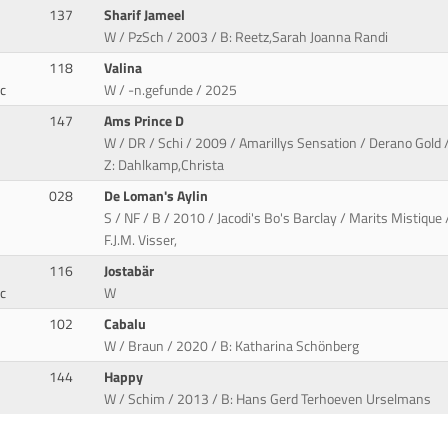
137
Sharif Jameel
W / PzSch / 2003 / B: Reetz,Sarah Joanna Randi
118
Valina
c
W / -n.gefunde / 2025
147
Ams Prince D
W / DR / Schi / 2009 / Amarillys Sensation / Derano Gold 
Z: Dahlkamp,Christa
028
De Loman's Aylin
S / NF / B / 2010 / Jacodi's Bo's Barclay / Marits Mistique
F.J.M. Visser,
116
Jostabär
c
W
102
Cabalu
W / Braun / 2020 / B: Katharina Schönberg
144
Happy
W / Schim / 2013 / B: Hans Gerd Terhoeven Urselmans