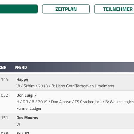
ZEITPLAN
TEILNEHMER
KNR
PFERD
144
Happy
W / Schim / 2013
/ B: Hans Gerd Terhoeven Urselmans
032
Don Luigi F
H / DR / B / 2019 / Don Alonso / FS Cracker Jack
/ B: Wellessen,Iris
Fühner,Ludger
151
Dos Mouros
W
038
Erik 87