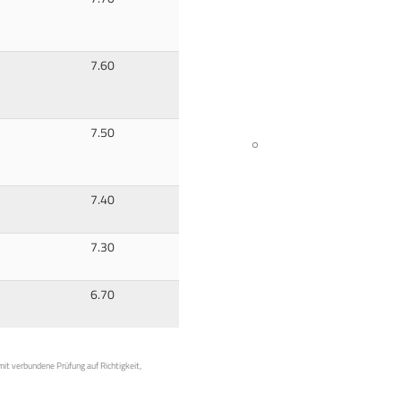
7.60
7.50
7.40
7.30
6.70
mit verbundene Prüfung auf Richtigkeit,