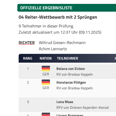
OFFIZIELLE ERGEBNISLISTE
04 Reiter-Wettbewerb mit 2 Sprüngen
9 Teilnehmer in dieser Prüfung.
Zuletzt aktualisiert um 12:37 Uhr (09.11.2025)
RICHTER
Wiltrud Giesen-Rechmann
Achim Lennartz
RANG
NATION
TEILNEHMER
1
Belana von Eicken
GER
RV von Bredow Keppeln
2
Konstanze Püttgen
GER
RV von Bredow Keppeln
3
Lena Maas
RFV von Driesen Asperden-Kessel
4
Lisann Brammen