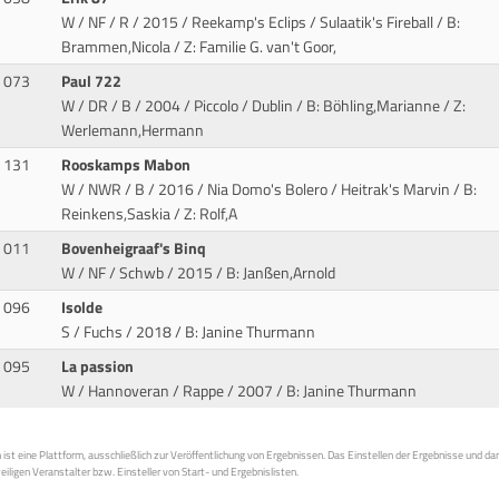
W / NF / R / 2015 / Reekamp's Eclips / Sulaatik's Fireball
/ B:
Brammen,Nicola / Z: Familie G. van't Goor,
073
Paul 722
W / DR / B / 2004 / Piccolo / Dublin
/ B: Böhling,Marianne / Z:
Werlemann,Hermann
131
Rooskamps Mabon
W / NWR / B / 2016 / Nia Domo's Bolero / Heitrak's Marvin
/ B:
Reinkens,Saskia / Z: Rolf,A
011
Bovenheigraaf's Binq
W / NF / Schwb / 2015
/ B: Janßen,Arnold
096
Isolde
S / Fuchs / 2018
/ B: Janine Thurmann
095
La passion
W / Hannoveran / Rappe / 2007
/ B: Janine Thurmann
st eine Plattform, ausschließlich zur Veröffentlichung von Ergebnissen. Das Einstellen der Ergebnisse und da
weiligen Veranstalter bzw. Einsteller von Start- und Ergebnislisten.