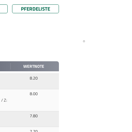
PFERDELISTE
WERTNOTE
8.20
8.00
 / Z:
7.80
7.70