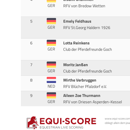
GER
RFV von Bredow Wetten
5
Emely Feldhaus
GER
RFV St.Georg Haldern 1926
6
Lotta Reinkens
GER
Club der Pferdefreunde Goch
7
Moritz Janßen
GER
Club der Pferdefreunde Goch
8
Mirthe Verbruggen
NED
RFV Blücher Pfalzdorf e.V.
9
Aileen Zoe Thurmann
GER
RFV von Driesen Asperden-Kessel
www.equi-score.com i
obliegt allein dem je