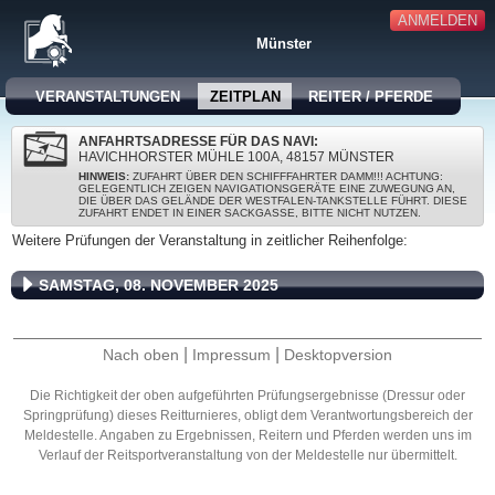
ANMELDEN
Münster
VERANSTALTUNGEN
ZEITPLAN
REITER / PFERDE
ANFAHRTSADRESSE FÜR DAS NAVI:
HAVICHHORSTER MÜHLE 100A, 48157 MÜNSTER
HINWEIS:
ZUFAHRT ÜBER DEN SCHIFFFAHRTER DAMM!!! ACHTUNG:
GELEGENTLICH ZEIGEN NAVIGATIONSGERÄTE EINE ZUWEGUNG AN,
DIE ÜBER DAS GELÄNDE DER WESTFALEN-TANKSTELLE FÜHRT. DIESE
ZUFAHRT ENDET IN EINER SACKGASSE, BITTE NICHT NUTZEN.
Weitere Prüfungen der Veranstaltung in zeitlicher Reihenfolge:
SAMSTAG, 08. NOVEMBER 2025
|
|
Nach oben
Impressum
Desktopversion
Die Richtigkeit der oben aufgeführten Prüfungsergebnisse (Dressur oder
Springprüfung) dieses Reitturnieres, obligt dem Verantwortungsbereich der
Meldestelle. Angaben zu Ergebnissen, Reitern und Pferden werden uns im
Verlauf der Reitsportveranstaltung von der Meldestelle nur übermittelt.