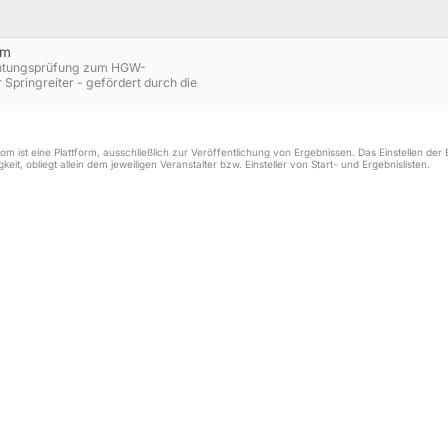
cm
chtungsprüfung zum HGW-
pringreiter - gefördert durch die
m ist eine Plattform, ausschließlich zur Veröffentlichung von Ergebnissen. Das Einstellen de
keit, obliegt allein dem jeweiligen Veranstalter bzw. Einsteller von Start- und Ergebnislisten.