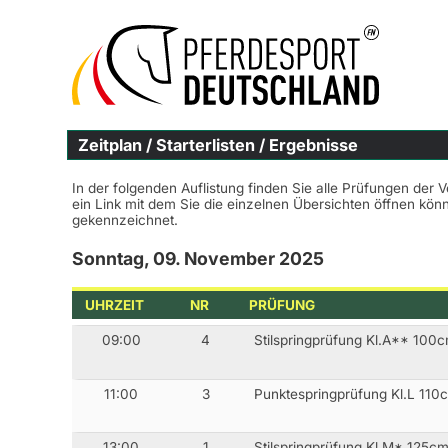
Zeitplan / Starterlisten / Ergebnisse
In der folgenden Auflistung finden Sie alle Prüfungen der 
ein Link mit dem Sie die einzelnen Übersichten öffnen kö
gekennzeichnet.
Sonntag, 09. November 2025
UHRZEIT
NR
PRÜFUNG
09:00
4
Stilspringprüfung Kl.A** 100
11:00
3
Punktespringprüfung Kl.L 110
13:00
1
Stilspringprüfung Kl.M* 125c