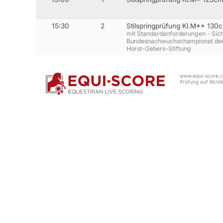
15:30
2
Stilspringprüfung Kl.M** 130
mit Standardanforderungen - Si
Bundesnachwuchschampionat der S
Horst-Gebers-Stiftung
www.equi-score.co
Prüfung auf Richtig