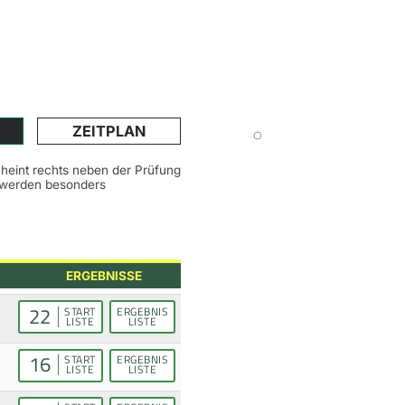
ZEITPLAN
scheint rechts neben der Prüfung
n werden besonders
ERGEBNISSE
22
START
ERGEBNIS
LISTE
LISTE
16
START
ERGEBNIS
LISTE
LISTE