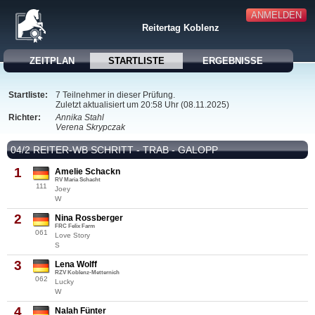
ANMELDEN
Reitertag Koblenz
ZEITPLAN
STARTLISTE
ERGEBNISSE
Startliste:
7 Teilnehmer in dieser Prüfung.
Zuletzt aktualisiert um 20:58 Uhr (08.11.2025)
Richter:
Annika Stahl
Verena Skrypczak
04/2 REITER-WB SCHRITT - TRAB - GALOPP
1
Amelie Schackn
RV Maria Schacht
111
Joey
W
2
Nina Rossberger
FRC Felix Farm
061
Love Story
S
3
Lena Wolff
RZV Koblenz-Metternich
062
Lucky
W
4
Nalah Fünter