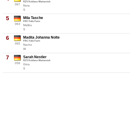
RZV Koblenz-Metternich
067
Nora
S
5
Mila Tasche
FRC Felix Farm
063
Malibu
S
6
Madita Johanna Nolte
FRC Felix Farm
065
Nacho
W
7
Sarah Nestler
RZV Koblenz-Metternich
058
Gina
S