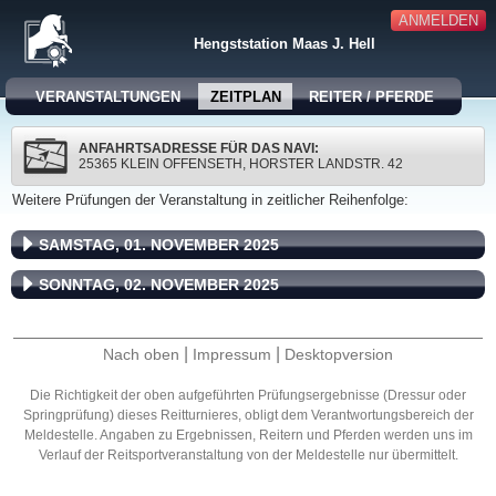
ANMELDEN
Hengststation Maas J. Hell
VERANSTALTUNGEN
ZEITPLAN
REITER / PFERDE
ANFAHRTSADRESSE FÜR DAS NAVI:
25365 KLEIN OFFENSETH, HORSTER LANDSTR. 42
Weitere Prüfungen der Veranstaltung in zeitlicher Reihenfolge:
SAMSTAG, 01. NOVEMBER 2025
SONNTAG, 02. NOVEMBER 2025
|
|
Nach oben
Impressum
Desktopversion
Die Richtigkeit der oben aufgeführten Prüfungsergebnisse (Dressur oder
Springprüfung) dieses Reitturnieres, obligt dem Verantwortungsbereich der
Meldestelle. Angaben zu Ergebnissen, Reitern und Pferden werden uns im
Verlauf der Reitsportveranstaltung von der Meldestelle nur übermittelt.