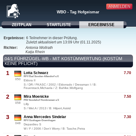
ANMELDEN
WBO - Tag Hofgeismar
ZEITPLAN
STARTLISTE
ERGEBNISSE
Ergebnisse:
6 Teilnehmer in dieser Prüfung.
Zuletzt aktualisiert um 13:09 Uhr (01.11.2025)
Richter:
Antonia Wollrath
Katja Rhein
04/1 FÜHRZÜGEL-WB - MIT KOSTÜMWERTUNG (KOSTÜM
KEINE PFLICHT)
1
Lotta Schwarz
7.70
RFV Bad Sooden-Allendorf e.V.
050
Eldora II
S / DR / FKASC / 2002 / Eldorrado / Dressman I / B:
Feuerstack,Michaela / Z: Bahlke,Wolfgang
2
Mira Moenicke
7.50
PSV Soodehof Hombressen e.V.
058
Lilly
S / Wel.A / 2013 / B: Hilpert,Astrid
3
Anna Mercedes Sindelar
7.30
RFV Guxhagen-Doernhagen
048
Depardieu S
W / F / 2006 / Don't Worry / B: Tasche,Petra