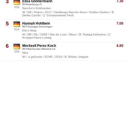
3
Elisa Gonnermann
7.30
RV Rotenburg e.V.
032
Nancho's Goldzauber
W / DR / Palom / 2017 / Heidbergs Nancho Nova / Golden Dasher / B:
Diefke,Carolin / Z: Schwanewede,Fredi
5
Hannah Hohlbein
7.00
RFV Guxhagen-Doernhagen
014
Elin's Ninja
W / DR / Db / 2008 / Noir de Luxe / Nixen / B: Freitag,Katharina / Z:
Knüppel,Hans-Ludwig
6
Meritxell Perez Koch
6.80
RFV Bad Sooden-Allendorf e.V.
059
Nino
W / -n.gefunde / SCHE / 2019 / B: Bröker, Irmgard