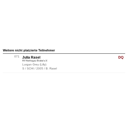
Weitere nicht platzierte Teilnehmer
071
Julia Rasel
DQ
RV Nethegau Brakel e.V.
Lurgan Grey (Lilly)
S / SCHI / 2005 / B: Rasel