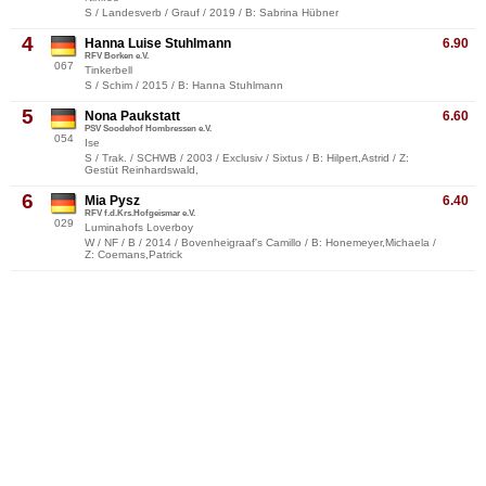
S / Landesverb / Grauf / 2019 / B: Sabrina Hübner
4
Hanna Luise Stuhlmann
6.90
RFV Borken e.V.
067
Tinkerbell
S / Schim / 2015 / B: Hanna Stuhlmann
5
Nona Paukstatt
6.60
PSV Soodehof Hombressen e.V.
054
Ise
S / Trak. / SCHWB / 2003 / Exclusiv / Sixtus / B: Hilpert,Astrid / Z:
Gestüt Reinhardswald,
6
Mia Pysz
6.40
RFV f.d.Krs.Hofgeismar e.V.
029
Luminahofs Loverboy
W / NF / B / 2014 / Bovenheigraaf's Camillo / B: Honemeyer,Michaela /
Z: Coemans,Patrick