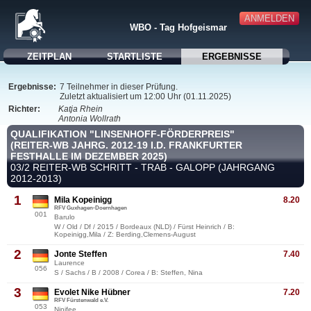
ANMELDEN
WBO - Tag Hofgeismar
ZEITPLAN
STARTLISTE
ERGEBNISSE
Ergebnisse:
7 Teilnehmer in dieser Prüfung.
Zuletzt aktualisiert um 12:00 Uhr (01.11.2025)
Richter:
Katja Rhein
Antonia Wollrath
QUALIFIKATION "LINSENHOFF-FÖRDERPREIS"
(REITER-WB JAHRG. 2012-19 I.D. FRANKFURTER
FESTHALLE IM DEZEMBER 2025)
03/2 REITER-WB SCHRITT - TRAB - GALOPP (JAHRGANG
2012-2013)
1
Mila Kopeinigg
8.20
RFV Guxhagen-Doernhagen
001
Barulo
W / Old / Df / 2015 / Bordeaux (NLD) / Fürst Heinrich / B:
Kopeinigg,Mila / Z: Berding,Clemens-August
2
Jonte Steffen
7.40
Laurence
056
S / Sachs / B / 2008 / Corea / B: Steffen, Nina
3
Evolet Nike Hübner
7.20
RFV Fürstenwald e.V.
053
Ninifee