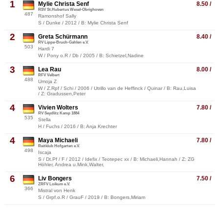
1
Mylie Christa Senf
8.50 /
RSV St.Hubertus Wesel-Obrighoven
487
Ramonshof Sally
S / Dunke / 2012 / B: Mylie Christa Senf
2
Greta Schürmann
8.40 /
RV Lippe-Bruch-Gahlen e.V.
503
Hardi 7
W / Pony o.R / Db / 2005 / B: Schietzel,Nadine
3
Lea Rau
8.00 /
RFV Velbert
488
Umoja Z
W / Z.Rpf / Schi / 2006 / Utrillo van de Heffinck / Quinar / B: Rau,Luisa
/ Z: Gradussen,Peter
4
Vivien Wolters
7.80 /
RV Seydlitz Kamp 1884
535
Stella
H / Fuchs / 2016 / B: Anja Krechter
4
Maya Michaeli
7.80 /
Reitklub Hofgarten e.V.
498
Iscaja
S / Dt.Pf / F / 2012 / Idefix / Teotepec xx / B: Michaeli,Hannah / Z: ZG
Höhler, Andrea u.Mink,Walter,
6
Liv Bongers
7.50 /
ZRFV Loikum e.V.
366
Mistral von Henk
S / Grpf.o.R / GrauF / 2019 / B: Bongers,Miriam