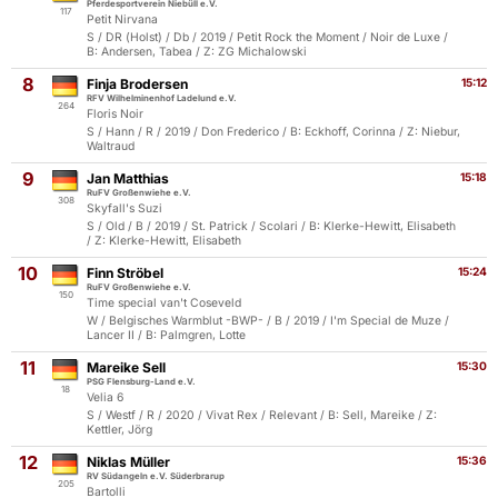
Pferdesportverein Niebüll e.V.
117
Petit Nirvana
S / DR (Holst) / Db / 2019 / Petit Rock the Moment / Noir de Luxe /
B: Andersen, Tabea / Z: ZG Michalowski
8
Finja Brodersen
15:12
RFV Wilhelminenhof Ladelund e.V.
264
Floris Noir
S / Hann / R / 2019 / Don Frederico / B: Eckhoff, Corinna / Z: Niebur,
Waltraud
9
Jan Matthias
15:18
RuFV Großenwiehe e.V.
308
Skyfall's Suzi
S / Old / B / 2019 / St. Patrick / Scolari / B: Klerke-Hewitt, Elisabeth
/ Z: Klerke-Hewitt, Elisabeth
10
Finn Ströbel
15:24
RuFV Großenwiehe e.V.
150
Time special van't Coseveld
W / Belgisches Warmblut -BWP- / B / 2019 / I'm Special de Muze /
Lancer II / B: Palmgren, Lotte
11
Mareike Sell
15:30
PSG Flensburg-Land e.V.
18
Velia 6
S / Westf / R / 2020 / Vivat Rex / Relevant / B: Sell, Mareike / Z:
Kettler, Jörg
12
Niklas Müller
15:36
RV Südangeln e.V. Süderbrarup
205
Bartolli