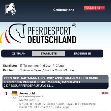
ANMELDEN
Großenwiehe
ZEITPLAN
STARTLISTE
ERGEBNISSE
Startliste:
17 Teilnehmer in dieser Prüfung.
Richter:
C:
Ronald Beyer / Bianca Simon-Schön
PREIS DER HARTMANN UND HORZ ASSEKURANZMAKLER GMBH
EHRENPREIS VON REITSPORT MATZEN, HANDEWITT
2 DRESSURPFERDEPRÜFUNG KL.L
1
Jonas Juhl
14:30
RV Waabs-Langholz e.V.
301
My fair Lady HR
S / Old / B / 2020 / Q-Sieben / Rubin-Royal / B: First Dressage
GmbH / Z: Hof Richardt / Dr. Katja Lange