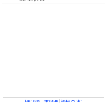
Kleine Piening, Konrad
|
|
Nach oben
Impressum
Desktopversion