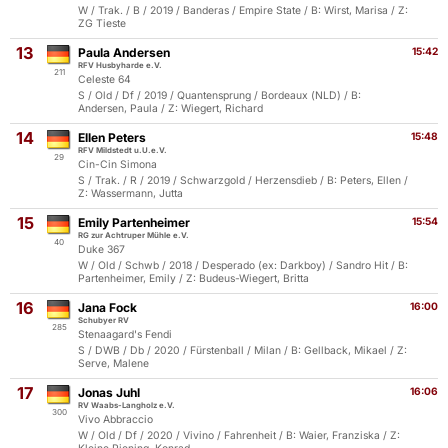
W / Trak. / B / 2019 / Banderas / Empire State / B: Wirst, Marisa / Z:
ZG Tieste
13
Paula Andersen
15:42
RFV Husbyharde e.V.
211
Celeste 64
S / Old / Df / 2019 / Quantensprung / Bordeaux (NLD) / B:
Andersen, Paula / Z: Wiegert, Richard
14
Ellen Peters
15:48
RFV Mildstedt u.U.e.V.
29
Cin-Cin Simona
S / Trak. / R / 2019 / Schwarzgold / Herzensdieb / B: Peters, Ellen /
Z: Wassermann, Jutta
15
Emily Partenheimer
15:54
RG zur Achtruper Mühle e.V.
40
Duke 367
W / Old / Schwb / 2018 / Desperado (ex: Darkboy) / Sandro Hit / B:
Partenheimer, Emily / Z: Budeus-Wiegert, Britta
16
Jana Fock
16:00
Schubyer RV
285
Stenaagard's Fendi
S / DWB / Db / 2020 / Fürstenball / Milan / B: Gellback, Mikael / Z:
Serve, Malene
17
Jonas Juhl
16:06
RV Waabs-Langholz e.V.
300
Vivo Abbraccio
W / Old / Df / 2020 / Vivino / Fahrenheit / B: Waier, Franziska / Z: