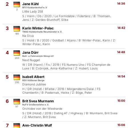
2
Jane Kühl
14:36
RFV Kastanienhof e.V
2
Little Lady 258
S / Hann / Db / 2020 / Le Formidable / Fidertanz / B: Thomsen,
Jens / Z: Gerdes-Blumhoff, Silke
3
Karin Winter-Polac
14:42
TRSG Holstenhalle Neumünster e.V.
185
Na Diva
S / Holst / B / 2020 / Goldball / Aljano / B: Winter-Polac, Karin / Z:
Winter-Polac, Karin
4
Jana Dürr
14:48
Reit- u.Fahrverein Sörup eV
263
Next Nugget
W / DR (Hann) / Fis / 2019 / FS Numero Uno / FS Champion de
Luxe / B: Cvörnjek, Anna-Katharina / Z: Hubert, Louis
5
Isabell Albert
14:54
RSV Hüttener Berge
295
Diamond Jubilee
H / DR (Holst) / BFalbe / 2019 / Morgensterns Dalai / FS
Chambertin / B: Pasternak, Heike / Z: Böge, Peter
6
Brit Svea Murmann
15:00
RuFV Großenwiehe e.V.
97
Orchidee von der Wiesharde
S / DR (Holst) / 2019 / Dating AT / Highway / B: Murmann, Brit Svea
/ Z: Murmann, Brit Svea
7
Ann-Christin Wulf
15:06